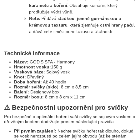
karamelu a koření
. Obsahuje kumarin, který
prodlužuje výdrž vůně.
Role:
Přidává
sladkou, jemně gurmánskou a
krémovou texturu
, která zjemňuje ostré hrany pačuli
a dává celé směsi punc luxusu a útulnosti.
Technické informace
Název:
GOD'S SPA - Harmony
Hmotnost vosku:
150 g
Vosková báze:
Sojový vosk
Knot:
Dřevěný
Doba hoření:
Až
40 hodin
Rozměr svíčky (sklo
): 8 cm x 8,5 cm
Balení:
Designový box
Rozměr boxu:
8 cm x 8 cm x 11 cm
⚠️
Bezpečnostní upozornění pro svíčky
Pro bezpečné a optimální hoření vaší svíčky se sojovým voskem a
dřevěným knotem dodržujte prosím následující pravidla:
Při prvním zapálení:
Nechte svíčku hořet tak dlouho, dokud
se vosk nerozpustí po celém jejím obvodu (až ke stěnám