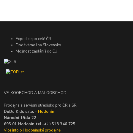
Expedice po celé ČR
Dodáváme i na Slovensko
Možnost zaslání i do EU
VELKOOBCHOD A MALOOBCHOD
Prodejna a servisní středisko pro ČR a SR:
DuDu Kids s.r.o. -
Hodonín
Národní třída 22
695 01 Hodonín tel.
518 346 725
+420
Vice info o Hodonínské prodejně