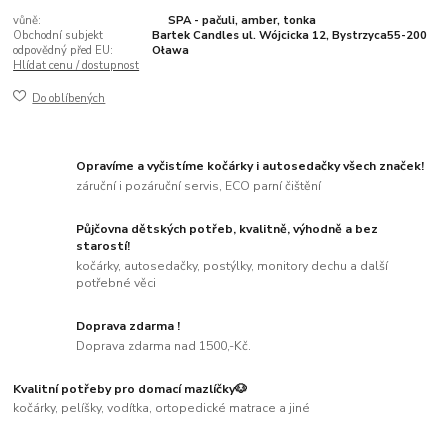
vůně:
SPA - pačuli, amber, tonka
Obchodní subjekt
Bartek Candles ul. Wójcicka 12, Bystrzyca55-200
odpovědný před EU:
Oława
Hlídat cenu / dostupnost
Do oblíbených
Opravíme a vyčistíme kočárky i autosedačky všech značek!
záruční i pozáruční servis, ECO parní čištění
Půjčovna dětských potřeb, kvalitně, výhodně a bez
starostí!
kočárky, autosedačky, postýlky, monitory dechu a další
potřebné věci
Doprava zdarma !
Doprava zdarma nad 1500,-Kč.
Kvalitní potřeby pro domací mazlíčky🐶
kočárky, pelíšky, vodítka, ortopedické matrace a jiné