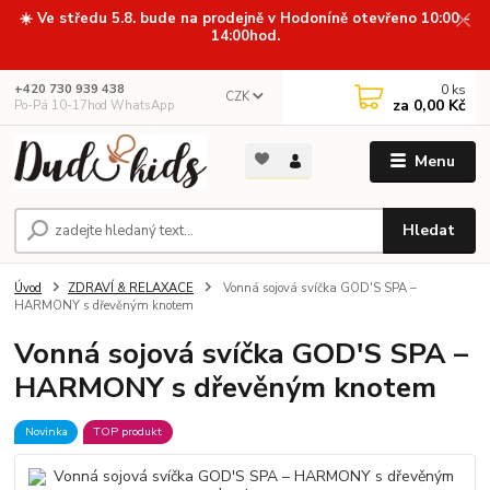
☀️ Ve středu 5.8. bude na prodejně v Hodoníně otevřeno 10:00 -
14:00hod.
0
ks
+420 730 939 438
CZK
za
0,00 Kč
Po-Pá 10-17hod WhatsApp
Menu
Hledat
Úvod
ZDRAVÍ & RELAXACE
Vonná sojová svíčka GOD'S SPA –
HARMONY s dřevěným knotem
Vonná sojová svíčka GOD'S SPA –
HARMONY s dřevěným knotem
Novinka
TOP produkt