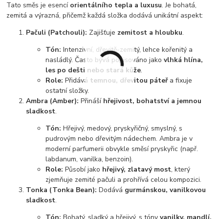
Tato směs je esencí
orientálního tepla a luxusu
. Je bohatá,
zemitá a výrazná, přičemž každá složka dodává unikátní aspekt:
Pačuli (Patchouli):
Zajišťuje
zemitost a hloubku
.
Tón:
Intenzivní, dřevitě-zemitý, lehce kořenitý a
nasládlý. Často bývá popisováno jako
vlhká hlína,
les po dešti nebo stará kůže
.
Role:
Přidává
temnou, dřevitou páteř
a fixuje
ostatní složky.
Ambra (Amber):
Přináší
hřejivost, bohatství a jemnou
sladkost
.
Tón:
Hřejivý, medový, pryskyřičný, smyslný, s
pudrovým nebo dřevitým nádechem. Ambra je v
moderní parfumerii obvykle směsí pryskyřic (např.
labdanum, vanilka, benzoin).
Role:
Působí jako
hřejivý, zlatavý most
, který
zjemňuje zemité pačuli a prohřívá celou kompozici.
Tonka (Tonka Bean):
Dodává
gurmánskou, vanilkovou
sladkost
.
Tón:
Bohatý, sladký a hřejivý, s tóny
vanilky, mandlí,