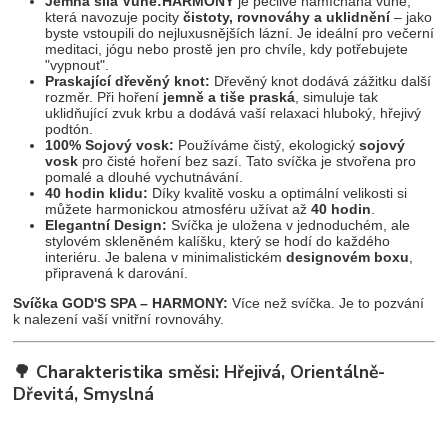
Jemná síla Vůně:
HARMONY
je pečlivě namíchaná vůně,
která navozuje pocity
čistoty, rovnováhy a uklidnění
– jako
byste vstoupili do nejluxusnějších lázní. Je ideální pro večerní
meditaci, jógu nebo prostě jen pro chvíle, kdy potřebujete
"vypnout".
Praskající dřevěný knot:
Dřevěný knot dodává zážitku další
rozměr. Při hoření
jemně a tiše praská
, simuluje tak
uklidňující zvuk krbu a dodává vaší relaxaci hluboký, hřejivý
podtón.
100% Sojový vosk:
Používáme čistý, ekologický
sojový
vosk
pro čisté hoření bez sazí. Tato svíčka je stvořena pro
pomalé a dlouhé vychutnávání.
40 hodin klidu:
Díky kvalitě vosku a optimální velikosti si
můžete harmonickou atmosféru užívat až
40 hodin
.
Elegantní Design:
Svíčka je uložena v jednoduchém, ale
stylovém skleněném kalíšku, který se hodí do každého
interiéru. Je balena v minimalistickém
designovém boxu
,
připravená k darování.
Svíčka GOD'S SPA – HARMONY:
Více než svíčka. Je to pozvání
k nalezení vaší vnitřní rovnováhy.
🌳 Charakteristika směsi: Hřejivá, Orientálně-
Dřevitá, Smyslná