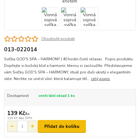
Ohodnotit produkt
013-022014
Svíčka GOD'S SPA – HARMONY | 40 hodin čisté relaxac Popis produktu
Dopřejte si božský klid a harmonii, kterou si zasloužíte. Představujeme
vám Svíčku GOD'S SPA – HARMONY, rituál pro duši ukrytý v elegantním
skle. Nechte se unést vůní, která balancuje těl...
celý popis
Dostupnost
centrální sklad 1 ks
139 Kč
/
ks
115 Kč
bez DPH
Přidat do košíku