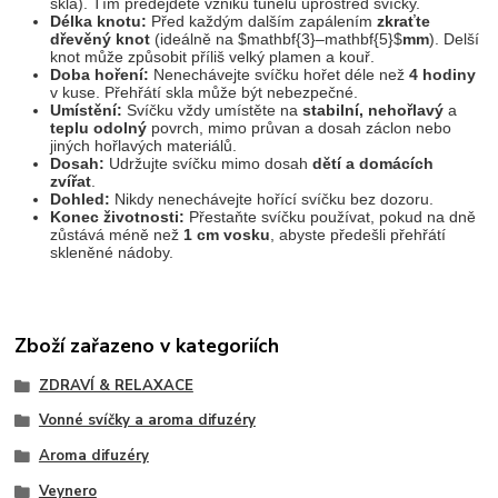
skla). Tím předejdete vzniku tunelu uprostřed svíčky.
Délka knotu:
Před každým dalším zapálením
zkraťte
dřevěný knot
(ideálně na
$mathbf{3}–mathbf{5}$
mm
). Delší
knot může způsobit příliš velký plamen a kouř.
Doba hoření:
Nenechávejte svíčku hořet déle než
4 hodiny
v kuse. Přehřátí skla může být nebezpečné.
Umístění:
Svíčku vždy umístěte na
stabilní, nehořlavý
a
teplu odolný
povrch, mimo průvan a dosah záclon nebo
jiných hořlavých materiálů.
Dosah:
Udržujte svíčku mimo dosah
dětí a domácích
zvířat
.
Dohled:
Nikdy nenechávejte hořící svíčku bez dozoru.
Konec životnosti:
Přestaňte svíčku používat, pokud na dně
zůstává méně než
1 cm vosku
, abyste předešli přehřátí
skleněné nádoby.
Zboží zařazeno v kategoriích
ZDRAVÍ & RELAXACE
Vonné svíčky a aroma difuzéry
Aroma difuzéry
Veynero