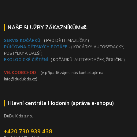
NAŠE SLUŽBY ZÁKAZNÍKŮM👶:
SERVIS KOČÁRKŮ
- ( PRO DĚTI I MAZLÍČKY )
PŮJČOVNA DĚTSKÝCH POTŘEB
- ( KOČÁRKY, AUTOSEDAČKY,
POSTÝLKY A DALŠÍ )
EKOLOGICKÉ ČIŠTĚNÍ
- ( KOČÁRKŮ, AUTOSEDAČEK, ŽIDLIČEK )
VELKOOBCHOD
- (v případě zájmu nás kontaktujte na
info@dudukids.cz)
Hlavní centrála Hodonín (správa e-shopu)
DuDu Kids s.r.o.
+420 730 939 438