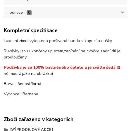
Hodnocení
0
Kompletní specifikace
Luxusní zimní vyteplená prošívaná bunda s kapucí a oušky.
Rukávky jsou ukončeny upletem,zapínání na cvočky, zadní díl je
prodloužený .
Podšívka je ze 100% bavlněného úpletu a je světle šedá !!!
(
né modrá,jako na obrázku)
Barva : šedostříbrná
Výrobce : Barnaba
Zboží zařazeno v kategoriích
❗VÝPRODEJOVÉ AKCE❗