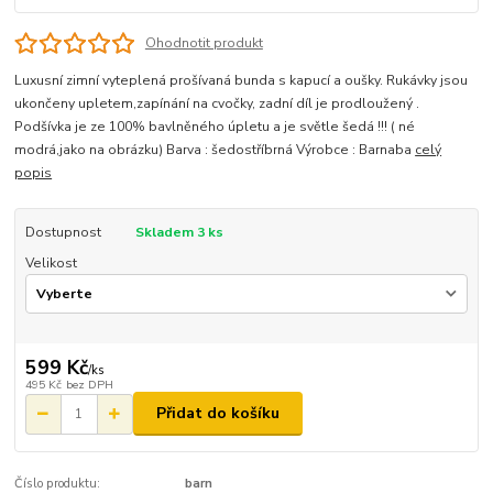
Ohodnotit produkt
Luxusní zimní vyteplená prošívaná bunda s kapucí a oušky. Rukávky jsou
ukončeny upletem,zapínání na cvočky, zadní díl je prodloužený .
Podšívka je ze 100% bavlněného úpletu a je světle šedá !!! ( né
modrá,jako na obrázku) Barva : šedostříbrná Výrobce : Barnaba
celý
popis
Dostupnost
Skladem 3 ks
Velikost
599 Kč
/
ks
495 Kč
bez DPH
Přidat do košíku
Číslo produktu:
barn