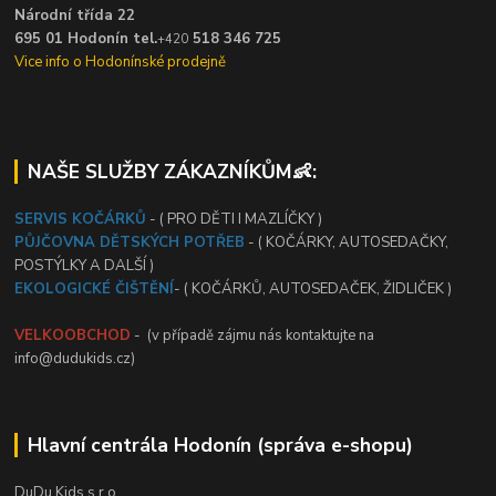
Národní třída 22
695 01 Hodonín tel.
518 346 725
+420
Vice info o Hodonínské prodejně
NAŠE SLUŽBY ZÁKAZNÍKŮM👶:
SERVIS KOČÁRKŮ
- ( PRO DĚTI I MAZLÍČKY )
PŮJČOVNA DĚTSKÝCH POTŘEB
- ( KOČÁRKY, AUTOSEDAČKY,
POSTÝLKY A DALŠÍ )
EKOLOGICKÉ ČIŠTĚNÍ
- ( KOČÁRKŮ, AUTOSEDAČEK, ŽIDLIČEK )
VELKOOBCHOD
- (v případě zájmu nás kontaktujte na
info@dudukids.cz)
Hlavní centrála Hodonín (správa e-shopu)
DuDu Kids s.r.o.