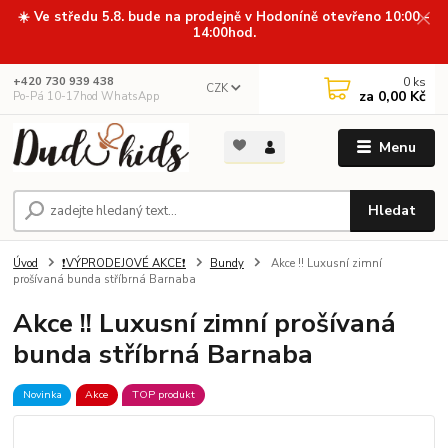
☀️ Ve středu 5.8. bude na prodejně v Hodoníně otevřeno 10:00 -
14:00hod.
0
ks
+420 730 939 438
CZK
za
0,00 Kč
Po-Pá 10-17hod WhatsApp
Menu
Hledat
Úvod
❗VÝPRODEJOVÉ AKCE❗
Bundy
Akce !! Luxusní zimní
prošívaná bunda stříbrná Barnaba
Akce !! Luxusní zimní prošívaná
bunda stříbrná Barnaba
Novinka
Akce
TOP produkt