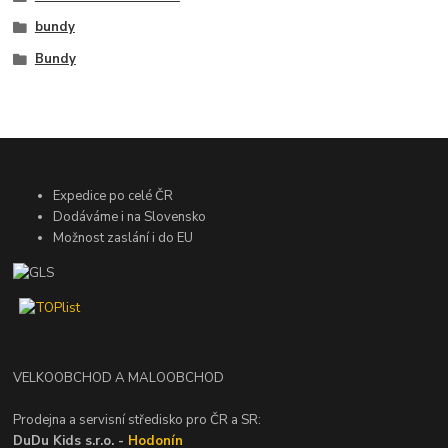
bundy
Bundy
Expedice po celé ČR
Dodáváme i na Slovensko
Možnost zaslání i do EU
VELKOOBCHOD A MALOOBCHOD
Prodejna a servisní středisko pro ČR a SR:
DuDu Kids s.r.o. -
Hodonín