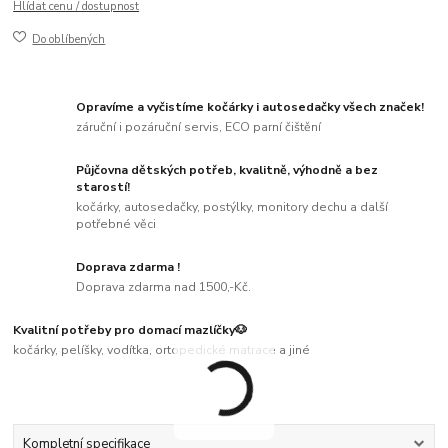
Hlídat cenu / dostupnost
Do oblíbených
Opravíme a vyčistíme kočárky i autosedačky všech značek!
záruční i pozáruční servis, ECO parní čištění
Půjčovna dětských potřeb, kvalitně, výhodně a bez
starostí!
kočárky, autosedačky, postýlky, monitory dechu a další
potřebné věci
Doprava zdarma !
Doprava zdarma nad 1500,-Kč.
Kvalitní potřeby pro domací mazlíčky🐶
kočárky, pelíšky, vodítka, ortopedické matrace a jiné
Kompletní specifikace