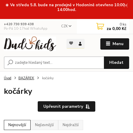
☀️ Ve středu 5.8. bude na prodejně v Hodoníně otevřeno 10:00 -
14:00hod.
0
ks
+420 730 939 438
CZK
za
0,00 Kč
Po-Pá 10-17hod WhatsApp
Menu
Hledat
Úvod
BAZÁREK
kočárky
kočárky
Upřesnit parametry
Nejnovější
Nejlevnější
Nejdražší