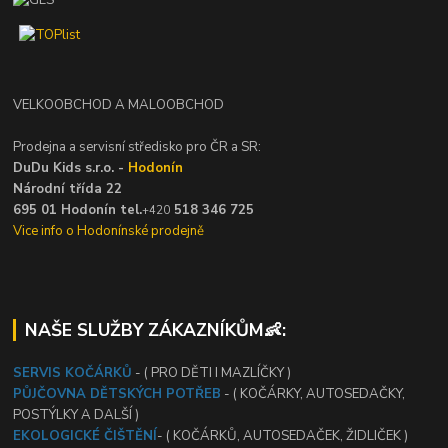
VELKOOBCHOD A MALOOBCHOD
Prodejna a servisní středisko pro ČR a SR:
DuDu Kids s.r.o. -
Hodonín
Národní třída 22
695 01 Hodonín tel.
518 346 725
+420
Vice info o Hodonínské prodejně
NAŠE SLUŽBY ZÁKAZNÍKŮM👶:
SERVIS KOČÁRKŮ
- ( PRO DĚTI I MAZLÍČKY )
PŮJČOVNA DĚTSKÝCH POTŘEB
- ( KOČÁRKY, AUTOSEDAČKY,
POSTÝLKY A DALŠÍ )
EKOLOGICKÉ ČIŠTĚNÍ
- ( KOČÁRKŮ, AUTOSEDAČEK, ŽIDLIČEK )