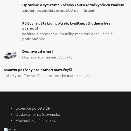
Opravíme a vyčistíme kočárky i autosedačky všech značek!
záruční i pozáruční servis, ECO parní čištění
Půjčovna dětských potřeb, kvalitně, výhodně a bez
starostí!
kočárky, autosedačky, postýlky, monitory dechu a další
potřebné věci
Doprava zdarma !
Doprava zdarma nad 1500,-Kč.
Kvalitní potřeby pro domací mazlíčky🐶
kočárky, pelíšky, vodítka, ortopedické matrace a jiné
Expedice po celé ČR
Dodáváme i na Slovensko
Možnost zaslání i do EU