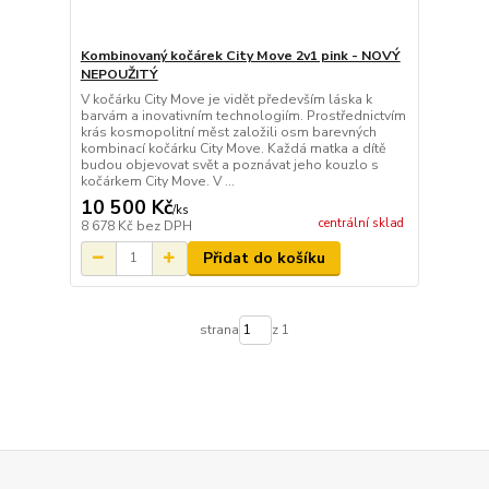
Kombinovaný kočárek City Move 2v1 pink - NOVÝ
NEPOUŽITÝ
V kočárku City Move je vidět především láska k
barvám a inovativním technologiím. Prostřednictvím
krás kosmopolitní měst založili osm barevných
kombinací kočárku City Move. Každá matka a dítě
budou objevovat svět a poznávat jeho kouzlo s
kočárkem City Move. V ...
10 500 Kč
/
ks
centrální sklad
8 678 Kč
bez DPH
Přidat do košíku
strana
z 1