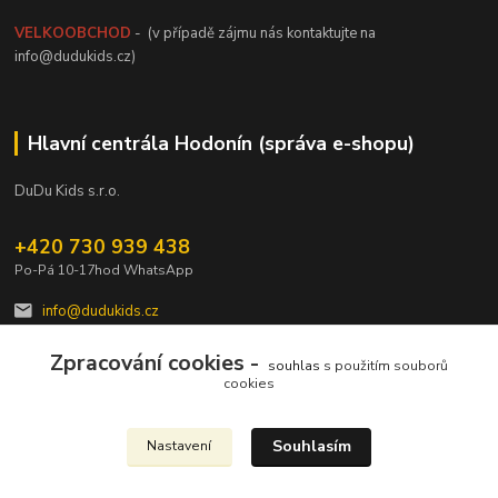
VELKOOBCHOD
- (v případě zájmu nás kontaktujte na
info@dudukids.cz)
Hlavní centrála Hodonín (správa e-shopu)
DuDu Kids s.r.o.
+420 730 939 438
Po-Pá 10-17hod WhatsApp
info@dudukids.cz
Zpracování cookies -
souhlas
s použitím souborů
cookies
Souhlasím
Nastavení
Upravit sběr cookies.