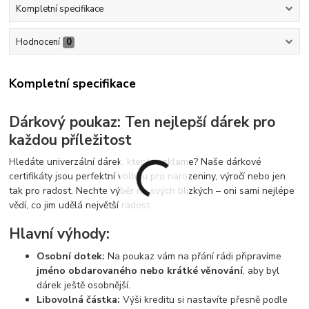
Kompletní specifikace
Hodnocení
0
Kompletní specifikace
Dárkový poukaz: Ten nejlepší dárek pro
každou příležitost
Hledáte univerzální dárek, který nezklame? Naše dárkové
certifikáty jsou perfektní volbou pro narozeniny, výročí nebo jen
tak pro radost. Nechte výběr na svých blízkých – oni sami nejlépe
vědí, co jim udělá největší radost.
Hlavní výhody:
Osobní dotek:
Na poukaz vám na přání rádi připravíme
jméno obdarovaného nebo krátké věnování
, aby byl
dárek ještě osobnější.
Libovolná částka:
Výši kreditu si nastavíte přesně podle