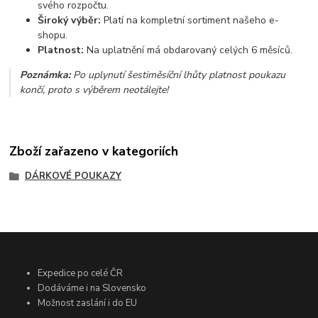
svého rozpočtu.
Široký výběr:
Platí na kompletní sortiment našeho e-
shopu.
Platnost:
Na uplatnění má obdarovaný celých 6 měsíců.
Poznámka:
Po uplynutí šestiměsíční lhůty platnost poukazu
končí, proto s výběrem neotálejte!
Zboží zařazeno v kategoriích
DÁRKOVÉ POUKAZY
Expedice po celé ČR
Dodáváme i na Slovensko
Možnost zaslání i do EU