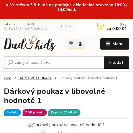
☀️ Ve středu 5.8. bude na prodejně v Hodoníně otevřeno 10:00 -
14:00hod.
0
ks
+420 730 939 438
CZK
za
0,00 Kč
Po-Pá 10-17hod WhatsApp
Menu
Hledat
Úvod
DÁRKOVÉ POUKAZY
Dárkový poukaz v libovolné hodnotě 1
Dárkový poukaz v libovolné
hodnotě 1
Novinka
TOP produkt
Doprava ZDARMA