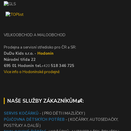
VELKOOBCHOD A MALOOBCHOD
Prodejna a servisní středisko pro ČR a SR:
DuDu Kids s.r.o. -
Hodonín
Národní třída 22
695 01 Hodonín tel.
518 346 725
+420
Vice info o Hodonínské prodejně
NAŠE SLUŽBY ZÁKAZNÍKŮM👶:
SERVIS KOČÁRKŮ
- ( PRO DĚTI I MAZLÍČKY )
PŮJČOVNA DĚTSKÝCH POTŘEB
- ( KOČÁRKY, AUTOSEDAČKY,
POSTÝLKY A DALŠÍ )