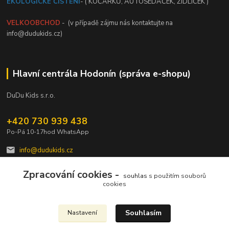
EKOLOGICKÉ ČIŠTĚNÍ
- ( KOČÁRKŮ, AUTOSEDAČEK, ŽIDLIČEK )
VELKOOBCHOD
- (v případě zájmu nás kontaktujte na
info@dudukids.cz)
Hlavní centrála Hodonín (správa e-shopu)
DuDu Kids s.r.o.
+420 730 939 438
Po-Pá 10-17hod WhatsApp
info@dudukids.cz
Zpracování cookies -
souhlas
s použitím souborů
cookies
Souhlasím
Nastavení
Upravit sběr cookies.