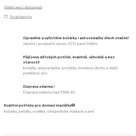
Hlídat cenu / dostupnost
Do oblíbených
Opravíme a vyčistíme kočárky i autosedačky všech značek!
záruční i pozáruční servis, ECO parní čištění
Půjčovna dětských potřeb, kvalitně, výhodně a bez
starostí!
kočárky, autosedačky, postýlky, monitory dechu a další
potřebné věci
Doprava zdarma !
Doprava zdarma nad 1500,-Kč.
Kvalitní potřeby pro domací mazlíčky🐶
kočárky, pelíšky, vodítka, ortopedické matrace a jiné