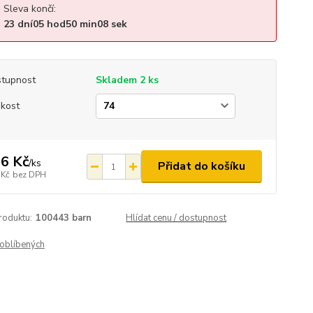
Sleva končí:
23
dní
05
hod
50
min
08
sek
tupnost
Skladem 2 ks
ikost
6 Kč
/
ks
Přidat do košíku
 Kč
bez DPH
roduktu:
100443 barn
Hlídat cenu / dostupnost
oblíbených