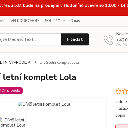
středu 5.8. bude na prodejně v Hodoníně otevřeno 10:00 - 14
ení
VELKOOBCHOD
SOUTĚŽ
O nás
Nevíte
Hledat
+420
Po-Pá
LETNÍ VÝPRODEJ🌞
Dívčí letní komplet Lola
í letní komplet Lola
TOP produkt
Letní 
mašlič
popis