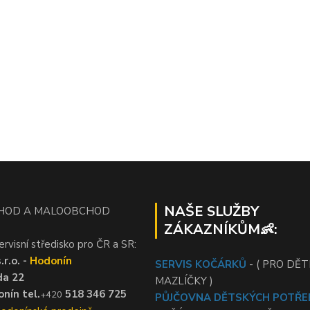
NAŠE SLUŽBY
HOD A MALOOBCHOD
ZÁKAZNÍKŮM👶:
ervisní středisko pro ČR a SR:
r.o. -
Hodonín
SERVIS KOČÁRKŮ
- ( PRO DĚTI
da 22
MAZLÍČKY )
nín tel.
518 346 725
+420
PŮJČOVNA DĚTSKÝCH POTŘE