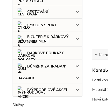
CESTOVÁNÍ
CYKLO & SPORT
BIŽUTERIE & DÁRKOVÝ
SORTIMENT
DÁRKOVÉ POUKAZY
Kompl
DŮM🏠 & ZAHRADA🌳
Komple
BAZÁREK
Letní kom
Materiál
❗VÝPRODEJOVÉ AKCE❗
Nová kol
Služby