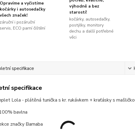
potřeb, kvalitně,
Opravíme a vyčistíme
výhodně a bez
kočárky i autosedačky
starostí!
všech značek!
kočárky, autosedačky,
záruční i pozáruční
postýlky, monitory
servis, ECO parní čištění
dechu a další potřebné
věci
etní specifikace
tní specifikace
plet Lola - plátěná tunička s kr. rukávkem + kraťásky s mašličko
:100% bavlna
ekce značky Barnaba