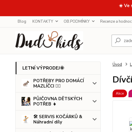
☀️ Ve 
Blog
KONTAKTY
OB.PODMÍNKY
Recenze a hodnoc
Úvod
LETNÍ VÝPRODEJ🌞
Dívč
POTŘEBY PRO DOMÁCÍ
MAZLÍČCI 🐕‍🦺
Akce
PŮJČOVNA DĚTSKÝCH
POTŘEB 👧
🛠️ SERVIS KOČÁRKŮ &
Náhradní díly