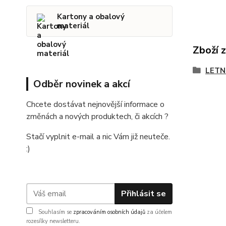
Kartony a obalový
materiál
Zboží 
LETN
Odběr novinek a akcí
Chcete dostávat nejnovější informace o
změnách a nových produktech, či akcích ?
Stačí vyplnit e-mail a nic Vám již neuteče.
:)
Přihlásit se
Souhlasím se
zpracováním osobních údajů
za účelem
rozesílky newsletteru.