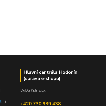
Hlavní centrála Hodonín
(správa e-shopu)
 I
DuDu Kids s.r.o.
B
- (
+420 730 939 438