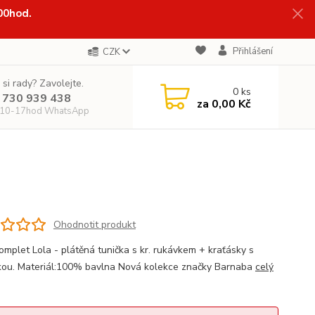
:00hod.
Přihlášení
CZK
 si rady? Zavolejte.
0
ks
 730 939 438
za
0,00 Kč
 10-17hod WhatsApp
Ohodnotit produkt
komplet Lola - plátěná tunička s kr. rukávkem + kraťásky s
kou. Materiál:100% bavlna Nová kolekce značky Barnaba
celý