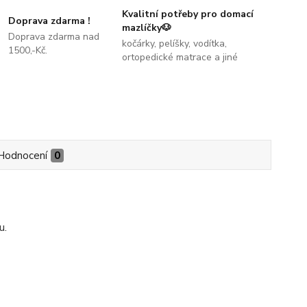
Kvalitní potřeby pro domací
Doprava zdarma !
mazlíčky🐶
Doprava zdarma nad
kočárky, pelíšky, vodítka,
1500,-Kč.
ortopedické matrace a jiné
Hodnocení
0
u.