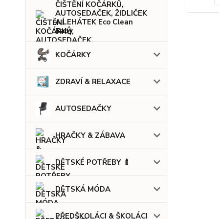
ČIŠTĚNÍ KOČÁRKŮ,
AUTOSEDAČEK, ŽIDLIČEK
A LEHÁTEK Eco Clean
Baby
KOČÁRKY
ZDRAVÍ & RELAXACE
AUTOSEDAČKY
HRAČKY & ZÁBAVA
DĚTSKÉ POTŘEBY 🍼
DĚTSKÁ MÓDA
PŘEDŠKOLÁCI & ŠKOLÁCI