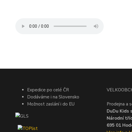
Expedice po celé ČR
VELKOOBC
Dodáváme i na Slovensko
Možnost zaslání i do EU
Prodejna a s
DuDu Kids s.
Národní tří
695 01 Hodo