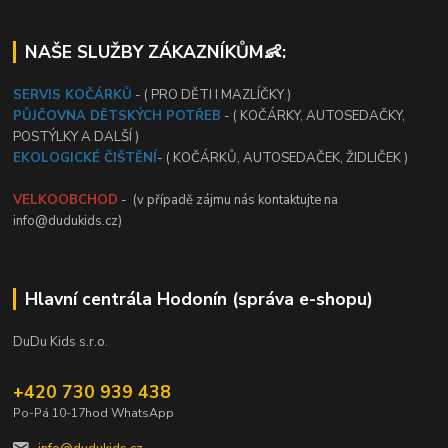
NAŠE SLUŽBY ZÁKAZNÍKŮM👶:
SERVIS KOČÁRKŮ
- ( PRO DĚTI I MAZLÍČKY )
PŮJČOVNA DĚTSKÝCH POTŘEB
- ( KOČÁRKY, AUTOSEDAČKY,
POSTÝLKY A DALŠÍ )
EKOLOGICKÉ ČIŠTĚNÍ
- ( KOČÁRKŮ, AUTOSEDAČEK, ŽIDLIČEK )
VELKOOBCHOD
- (v případě zájmu nás kontaktujte na
info@dudukids.cz)
Hlavní centrála Hodonín (správa e-shopu)
DuDu Kids s.r.o.
+420 730 939 438
Po-Pá 10-17hod WhatsApp