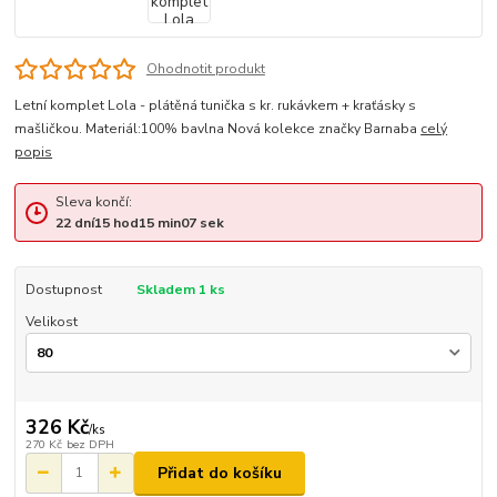
Ohodnotit produkt
Letní komplet Lola - plátěná tunička s kr. rukávkem + kraťásky s
mašličkou. Materiál:100% bavlna Nová kolekce značky Barnaba
celý
popis
Sleva končí:
22
dní
15
hod
15
min
07
sek
Dostupnost
Skladem 1 ks
Velikost
326 Kč
/
ks
270 Kč
bez DPH
Přidat do košíku