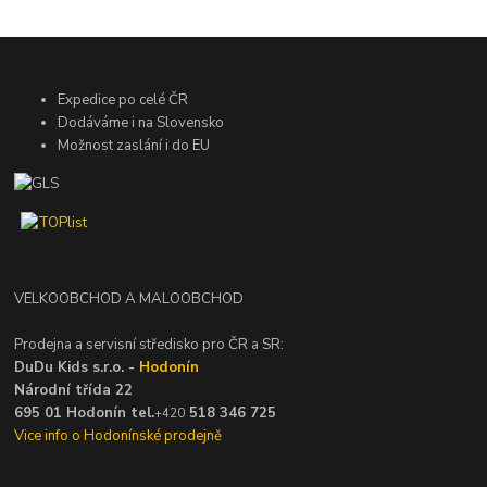
Expedice po celé ČR
Dodáváme i na Slovensko
Možnost zaslání i do EU
VELKOOBCHOD A MALOOBCHOD
Prodejna a servisní středisko pro ČR a SR:
DuDu Kids s.r.o. -
Hodonín
Národní třída 22
695 01 Hodonín tel.
518 346 725
+420
Vice info o Hodonínské prodejně