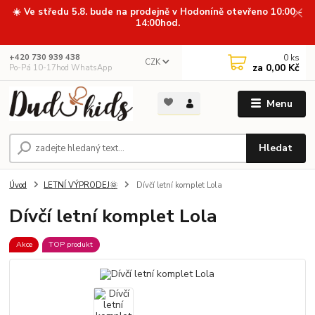
☀️ Ve středu 5.8. bude na prodejně v Hodoníně otevřeno 10:00 -
14:00hod.
0
ks
+420 730 939 438
CZK
za
0,00 Kč
Po-Pá 10-17hod WhatsApp
Menu
Hledat
Úvod
LETNÍ VÝPRODEJ🌞
Dívčí letní komplet Lola
Dívčí letní komplet Lola
Akce
TOP produkt