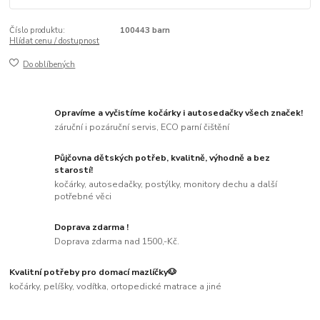
Číslo produktu:
100443 barn
Hlídat cenu / dostupnost
Do oblíbených
Opravíme a vyčistíme kočárky i autosedačky všech značek!
záruční i pozáruční servis, ECO parní čištění
Půjčovna dětských potřeb, kvalitně, výhodně a bez
starostí!
kočárky, autosedačky, postýlky, monitory dechu a další
potřebné věci
Doprava zdarma !
Doprava zdarma nad 1500,-Kč.
Kvalitní potřeby pro domací mazlíčky🐶
kočárky, pelíšky, vodítka, ortopedické matrace a jiné