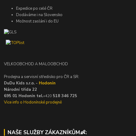
Expedice po celé ČR
Dodáváme i na Slovensko
Možnost zaslání i do EU
VELKOOBCHOD A MALOOBCHOD
Prodejna a servisní středisko pro ČR a SR:
DuDu Kids s.r.o. -
Hodonín
Národní třída 22
695 01 Hodonín tel.
518 346 725
+420
Vice info o Hodonínské prodejně
NAŠE SLUŽBY ZÁKAZNÍKŮM👶: