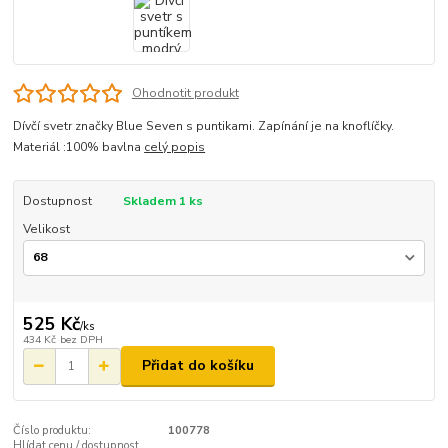
Ohodnotit produkt
Dívčí svetr značky Blue Seven s puntikami. Zapínání je na knoflíčky.
Materiál :100% bavlna
celý popis
Dostupnost
Skladem 1 ks
Velikost
525 Kč
/
ks
434 Kč
bez DPH
Přidat do košíku
Číslo produktu:
100778
Hlídat cenu / dostupnost