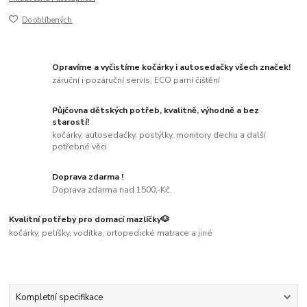
Do oblíbených
Opravíme a vyčistíme kočárky i autosedačky všech značek!
záruční i pozáruční servis, ECO parní čištění
Půjčovna dětských potřeb, kvalitně, výhodně a bez
starostí!
kočárky, autosedačky, postýlky, monitory dechu a další
potřebné věci
Doprava zdarma !
Doprava zdarma nad 1500,-Kč.
Kvalitní potřeby pro domací mazlíčky🐶
kočárky, pelíšky, vodítka, ortopedické matrace a jiné
Kompletní specifikace