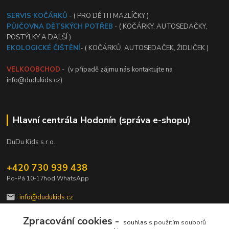
SERVIS KOČÁRKŮ
- ( PRO DĚTI I MAZLÍČKY )
PŮJČOVNA DĚTSKÝCH POTŘEB
- ( KOČÁRKY, AUTOSEDAČKY,
POSTÝLKY A DALŠÍ )
EKOLOGICKÉ ČIŠTĚNÍ
- ( KOČÁRKŮ, AUTOSEDAČEK, ŽIDLIČEK )
VELKOOBCHOD
- (v případě zájmu nás kontaktujte na
info@dudukids.cz)
Hlavní centrála Hodonín (správa e-shopu)
DuDu Kids s.r.o.
+420 730 939 438
Po-Pá 10-17hod WhatsApp
info@dudukids.cz
Zpracování cookies -
souhlas
s použitím souborů