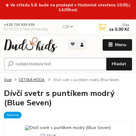
☀️ Ve středu 5.8. bude na prodejně v Hodoníně otevřeno 10:00 -
14:00hod.
0
ks
+420 730 939 438
CZK
za
0,00 Kč
Po-Pá 10-17hod WhatsApp
Menu
Hledat
Úvod
DĚTSKÁ MÓDA
Dívčí svetr s puntíkem modrý (Blue Seven)
Dívčí svetr s puntíkem modrý
(Blue Seven)
Novinka