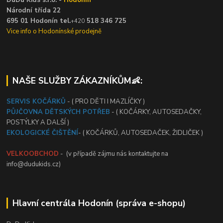
Národní třída 22
695 01 Hodonín tel.
518 346 725
+420
Vice info o Hodonínské prodejně
NAŠE SLUŽBY ZÁKAZNÍKŮM👶:
SERVIS KOČÁRKŮ
- ( PRO DĚTI I MAZLÍČKY )
PŮJČOVNA DĚTSKÝCH POTŘEB
- ( KOČÁRKY, AUTOSEDAČKY,
POSTÝLKY A DALŠÍ )
EKOLOGICKÉ ČIŠTĚNÍ
- ( KOČÁRKŮ, AUTOSEDAČEK, ŽIDLIČEK )
VELKOOBCHOD
- (v případě zájmu nás kontaktujte na
info@dudukids.cz)
Hlavní centrála Hodonín (správa e-shopu)