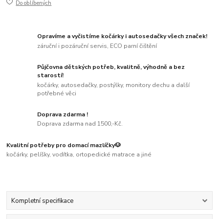
Do oblíbených
Opravíme a vyčistíme kočárky i autosedačky všech značek!
záruční i pozáruční servis, ECO parní čištění
Půjčovna dětských potřeb, kvalitně, výhodně a bez
starostí!
kočárky, autosedačky, postýlky, monitory dechu a další
potřebné věci
Doprava zdarma !
Doprava zdarma nad 1500,-Kč.
Kvalitní potřeby pro domací mazlíčky🐶
kočárky, pelíšky, vodítka, ortopedické matrace a jiné
Kompletní specifikace