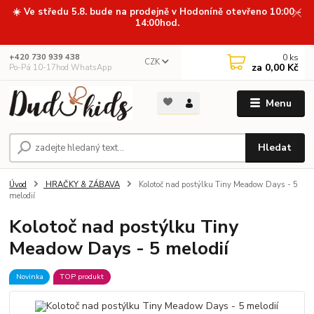
☀️ Ve středu 5.8. bude na prodejně v Hodoníně otevřeno 10:00 -
14:00hod.
0
ks
+420 730 939 438
CZK
za
0,00 Kč
Po-Pá 10-17hod WhatsApp
Menu
Hledat
Úvod
HRAČKY & ZÁBAVA
Kolotoč nad postýlku Tiny Meadow Days - 5
melodií
Kolotoč nad postýlku Tiny
Meadow Days - 5 melodií
Novinka
TOP produkt