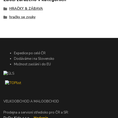
HRAČKY & ZÁBAVA
hračky se zvuky
Expedice po celé ČR
Dodáváme i na Slovensko
Možnost zaslání i do EU
VELKOOBCHOD A MALOOBCHOD
Prodejna a servisní středisko pro ČR a SR:
DuDu Kids s.r.o. -
Hodonín