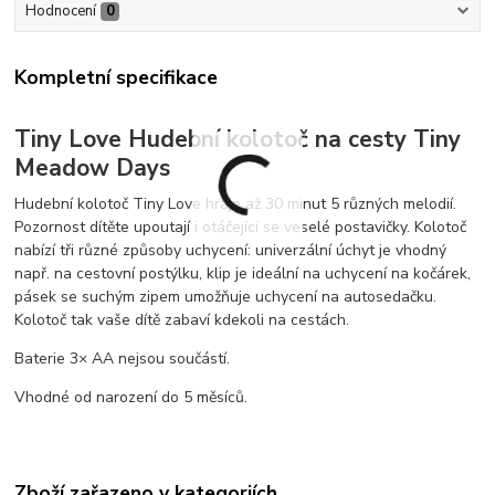
Hodnocení
0
Kompletní specifikace
Tiny Love Hudební kolotoč na cesty Tiny
Meadow Days
Hudební kolotoč Tiny Love hraje až 30 minut 5 různých melodií.
Pozornost dítěte upoutají i otáčející se veselé postavičky. Kolotoč
nabízí tři různé způsoby uchycení: univerzální úchyt je vhodný
např. na cestovní postýlku, klip je ideální na uchycení na kočárek,
pásek se suchým zipem umožňuje uchycení na autosedačku.
Kolotoč tak vaše dítě zabaví kdekoli na cestách.
Baterie 3× AA nejsou součástí.
Vhodné od narození do 5 měsíců.
Zboží zařazeno v kategoriích