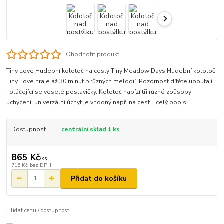
Ohodnotit produkt
Tiny Love Hudební kolotoč na cesty Tiny Meadow Days Hudební kolotoč
Tiny Love hraje až 30 minut 5 různých melodií. Pozornost dítěte upoutají
i otáčející se veselé postavičky. Kolotoč nabízí tři různé způsoby
uchycení: univerzální úchyt je vhodný např. na cest...
celý popis
Dostupnost
centrální sklad 1 ks
865 Kč
/
ks
715 Kč
bez DPH
Přidat do košíku
Hlídat cenu / dostupnost