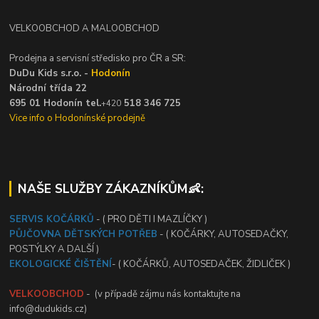
VELKOOBCHOD A MALOOBCHOD
Prodejna a servisní středisko pro ČR a SR:
DuDu Kids s.r.o. -
Hodonín
Národní třída 22
695 01 Hodonín tel.
518 346 725
+420
Vice info o Hodonínské prodejně
NAŠE SLUŽBY ZÁKAZNÍKŮM👶:
SERVIS KOČÁRKŮ
- ( PRO DĚTI I MAZLÍČKY )
PŮJČOVNA DĚTSKÝCH POTŘEB
- ( KOČÁRKY, AUTOSEDAČKY,
POSTÝLKY A DALŠÍ )
EKOLOGICKÉ ČIŠTĚNÍ
- ( KOČÁRKŮ, AUTOSEDAČEK, ŽIDLIČEK )
VELKOOBCHOD
- (v případě zájmu nás kontaktujte na
info@dudukids.cz)