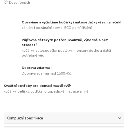
Do oblíbených
Opravíme a vyčistíme kočárky i autosedačky všech značek!
záruční i pozáruční servis, ECO parní čištění
Půjčovna dětských potřeb, kvalitně, výhodně a bez
starostí!
kočárky, autosedačky, postýlky, monitory dechu a další
potřebné věci
Doprava zdarma !
Doprava zdarma nad 1500,-Kč.
Kvalitní potřeby pro domací mazlíčky🐶
kočárky, pelíšky, vodítka, ortopedické matrace a jiné
Kompletní specifikace