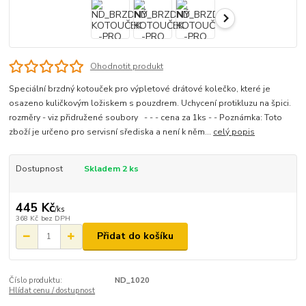
Ohodnotit produkt
Speciální brzdný kotouček pro výpletové drátové kolečko, které je
osazeno kuličkovým ložiskem s pouzdrem. Uchycení protikluzu na špici.
rozměry - viz přidružené soubory - - - cena za 1ks - - Poznámka: Toto
zboží je určeno pro servisní sřediska a není k něm...
celý popis
Dostupnost
Skladem 2 ks
445 Kč
/
ks
368 Kč
bez DPH
Přidat do košíku
Číslo produktu:
ND_1020
Hlídat cenu / dostupnost