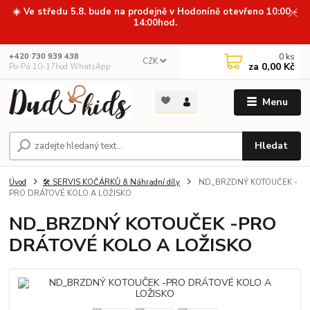
☀️ Ve středu 5.8. bude na prodejně v Hodoníně otevřeno 10:00 -
14:00hod.
0
ks
+420 730 939 438
CZK
za
0,00 Kč
Po-Pá 10-17hod WhatsApp
Menu
Hledat
Úvod
🛠️ SERVIS KOČÁRKŮ & Náhradní díly
ND_BRZDNÝ KOTOUČEK -
PRO DRÁTOVÉ KOLO A LOŽISKO
ND_BRZDNÝ KOTOUČEK -PRO
DRÁTOVÉ KOLO A LOŽISKO