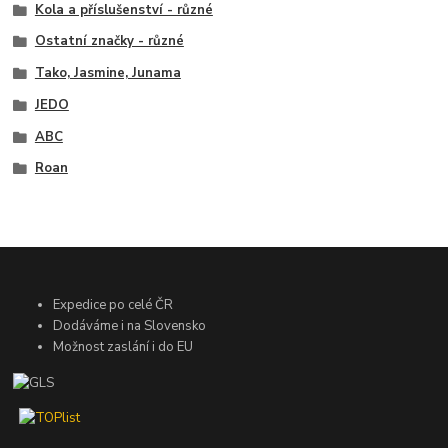
Kola a příslušenství - různé
Ostatní značky - různé
Tako, Jasmine, Junama
JEDO
ABC
Roan
Expedice po celé ČR
Dodáváme i na Slovensko
Možnost zaslání i do EU