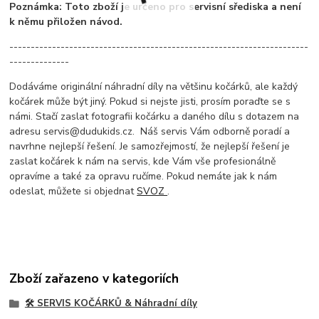
Poznámka: Toto zboží je určeno pro servisní sřediska a není
k němu přiložen návod.
----------------------------------------------------------------------
--------------
Dodáváme originální náhradní díly na většinu kočárků, ale každý
kočárek může být jiný. Pokud si nejste jisti, prosím poraďte se s
námi. Stačí zaslat fotografii kočárku a daného dílu s dotazem na
adresu servis@dudukids.cz. Náš servis Vám odborně poradí a
navrhne nejlepší řešení. Je samozřejmostí, že nejlepší řešení je
zaslat kočárek k nám na servis, kde Vám vše profesionálně
opravíme a také za opravu ručíme. Pokud nemáte jak k nám
odeslat, můžete si objednat
SVOZ
.
Zboží zařazeno v kategoriích
🛠️ SERVIS KOČÁRKŮ & Náhradní díly