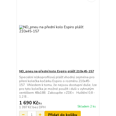
ND_pneu na přední kolo Espiro plášť 210x45-157
Speciální nízkoprofilový plášť vhodný zejména pro
pření kolečka kočárku Espiro o rozměru 210x45-
157. Vhledem k tomu, že nejsou dostupní duše, lze
pro tyto kolečka je možné použít i duši s vyhnutým
ventilkem 48x188. Zakoupíte >ZDE< Huštění 0,8 -
1,2 B...
1 690 Kč
/
ks
Skladem 2 ks
1 397 Kč
bez DPH
Přidat do košíku