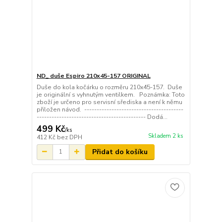
ND_ duše Espiro 210x45-157 ORIGINAL
Duše do kola kočárku o rozměru 210x45-157. Duše
je originální s vyhnutým ventilkem. Poznámka: Toto
zboží je určeno pro servisní sřediska a není k němu
přiložen návod. ----------------------------------------
-------------------------------------------- Dodá...
499 Kč
/
ks
Skladem 2 ks
412 Kč
bez DPH
Přidat do košíku