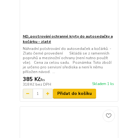
ND_postrování ochranné kryty do autosedačky a
kočárku - zlaté
Náhradní polstrování do autosedaček a kočárků. -
Zlato černé provedení Skládá se z ramenních
popruhů a mezinožní ochrany (není nutno použít
vše). Cena za celou sadu. Poznámka: Toto zboží
je určeno pro servisní sřediska a není k němu
přiložen návod. ...
385 Kč
/
ks
Skladem 1 ks
318 Kč
bez DPH
Přidat do košíku