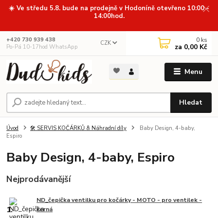
☀️ Ve středu 5.8. bude na prodejně v Hodoníně otevřeno 10:00 -
14:00hod.
0
ks
+420 730 939 438
CZK
za
0,00 Kč
Po-Pá 10-17hod WhatsApp
Menu
Hledat
Úvod
🛠️ SERVIS KOČÁRKŮ & Náhradní díly
Baby Design, 4-baby,
Espiro
Baby Design, 4-baby, Espiro
Nejprodávanější
ND_čepička ventilku pro kočárky - MOTO - pro ventilek -
1.
černá