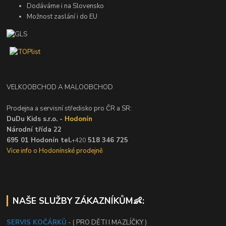
Dodáváme i na Slovensko
Možnost zaslání i do EU
VELKOOBCHOD A MALOOBCHOD
Prodejna a servisní středisko pro ČR a SR:
DuDu Kids s.r.o. -
Hodonín
Národní třída 22
695 01 Hodonín tel.
518 346 725
+420
Vice info o Hodonínské prodejně
NAŠE SLUŽBY ZÁKAZNÍKŮM👶:
SERVIS KOČÁRKŮ
- ( PRO DĚTI I MAZLÍČKY )