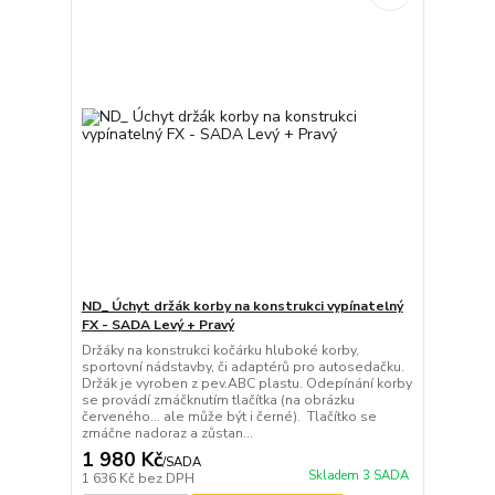
ND_ Úchyt držák korby na konstrukci vypínatelný
FX - SADA Levý + Pravý
Držáky na konstrukci kočárku hluboké korby,
sportovní nádstavby, či adaptérů pro autosedačku.
Držák je vyroben z pev.ABC plastu. Odepínání korby
se provádí zmáčknutím tlačítka (na obrázku
červeného... ale může být i černé). Tlačítko se
zmáčne nadoraz a zůstan...
1 980 Kč
/
SADA
Skladem 3 SADA
1 636 Kč
bez DPH