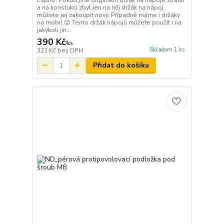
Espiro. Pokud jste originální držák na nápoje ztratili
a na konstukci zbyl jen na něj držák na nápoj,
můžete jej zakoupit nový. Případně máme i držáky
na mobil 😉 Tento držák nápojů můžete použít i na
jakýkoli jin...
390 Kč
/
ks
Skladem 1 ks
322 Kč
bez DPH
Přidat do košíku