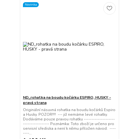
Novinka
ND_rohatka na boudu kočárku ESPIRO, HUSKY -
pravá strana
Originální násuvná rohatka na boudu kočárků Espiro
a Husky. POZOR!!!! --- již nemáme levé rohatky.
Dodáváme pouze pravou rohatku --------------------
----------------- Poznámka: Toto zboží je určeno pro
servisní sřediska a není k němu přiložen návod. ----
----...