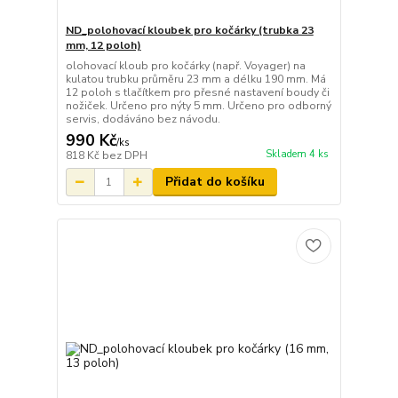
ND_polohovací kloubek pro kočárky (trubka 23
mm, 12 poloh)
olohovací kloub pro kočárky (např. Voyager) na
kulatou trubku průměru 23 mm a délku 190 mm. Má
12 poloh s tlačítkem pro přesné nastavení boudy či
nožiček. Určeno pro nýty 5 mm. Určeno pro odborný
servis, dodáváno bez návodu.
990 Kč
/
ks
Skladem 4 ks
818 Kč
bez DPH
Přidat do košíku