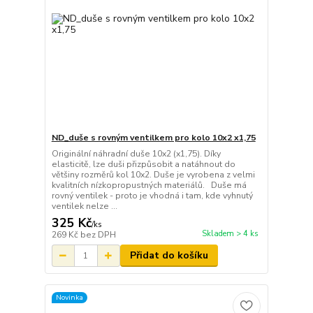
ND_duše s rovným ventilkem pro kolo 10x2 x1,75
Originální náhradní duše 10x2 (x1,75). Díky
elasticitě, lze duši přizpůsobit a natáhnout do
většiny rozměrů kol 10x2. Duše je vyrobena z velmi
kvalitních nízkopropustných materiálů. Duše má
rovný ventilek - proto je vhodná i tam, kde vyhnutý
ventilek nelze ...
325 Kč
/
ks
Skladem > 4 ks
269 Kč
bez DPH
Přidat do košíku
Novinka