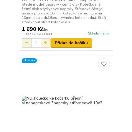
bledě modré paprsky - černý disk Kolečko má
černý disk a tyrkysové paprsky. Středová část je
určena pro osku 10mm. Kolečko se montuje na
10mm osu s drážkou. Výměna kola snadná. Stačí
zmáčknout střed kolečka a s...
1 690 Kč
/
ks
Skladem 2 ks
1 397 Kč
bez DPH
Přidat do košíku
Novinka