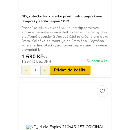
ND_kolečko ke kočárku přední silnopaprskové
3paprsky stříbrnéqwě 10x2
Přední kolečko ke kočárku - silné třípaprskové -
stříbrné paprsky - černý disk Kolečko má černý disk
a stříbrné paprsky. Středová část je určena pro osku
8mm. Kolečko se montuje na 8mm čep. Výměna
kola snadná. Stačí vyšroubova čep v starém závěsu
a vyměnit k...
1 690 Kč
/
ks
Skladem 4 ks
1 397 Kč
bez DPH
Přidat do košíku