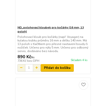
ND_polohovací kloubek pro kočárky (16 mm, 13
poloh)
Polohovací kloub pro kočárky (např. Voyager) na
kulatou trubku průměru 16 mm a délku 140 mm. Má
13 poloh s tlačítkem pro přesné nastavení boudy či
nožiček. Určeno pro nýty 5 mm. Určeno pro odborný
servis, dodáváno bez návodu.
890 Kč
/
ks
Skladem 4 ks
736 Kč
bez DPH
Přidat do košíku