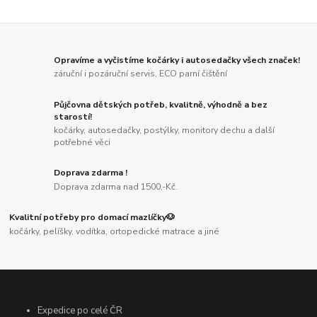
Opravíme a vyčistíme kočárky i autosedačky všech značek!
záruční i pozáruční servis, ECO parní čištění
Půjčovna dětských potřeb, kvalitně, výhodně a bez
starostí!
kočárky, autosedačky, postýlky, monitory dechu a další
potřebné věci
Doprava zdarma !
Doprava zdarma nad 1500,-Kč.
Kvalitní potřeby pro domací mazlíčky🐶
kočárky, pelíšky, vodítka, ortopedické matrace a jiné
Expedice po celé ČR