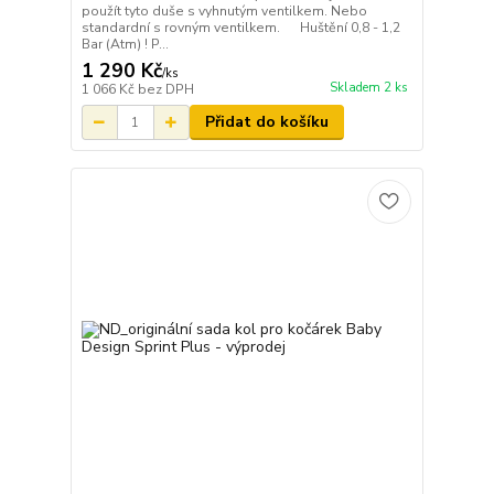
použít tyto duše s vyhnutým ventilkem. Nebo
standardní s rovným ventilkem. Huštění 0,8 - 1,2
Bar (Atm) ! P...
1 290 Kč
/
ks
Skladem 2 ks
1 066 Kč
bez DPH
Přidat do košíku