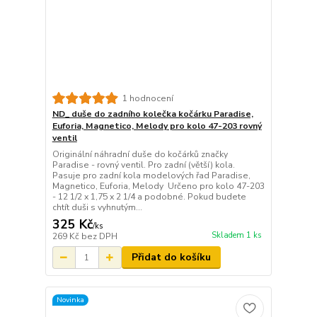
1 hodnocení
ND_ duše do zadního kolečka kočárku Paradise,
Euforia, Magnetico, Melody pro kolo 47-203 rovný
ventil
Originální náhradní duše do kočárků značky
Paradise - rovný ventil. Pro zadní (větší) kola.
Pasuje pro zadní kola modelových řad Paradise,
Magnetico, Euforia, Melody Určeno pro kolo 47-203
- 12 1/2 x 1,75 x 2 1/4 a podobné. Pokud budete
chtít duši s vyhnutým...
325 Kč
/
ks
Skladem 1 ks
269 Kč
bez DPH
Přidat do košíku
Novinka