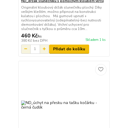
ND_držák slunečníku s pomocným kloubem větší
Originální kloubový držák slunečníku plochý. Díky
velkým kleštím, možno připnout na konstrukci
kulatou i plochou. Má gumové upnutí +
rychlovysunovatelný (odepínatelný-bez nutnosti
demontování držáku). Vrchní uchycení pro
slučnečník s tyčkou o průměru cca 10m...
460 Kč
/
ks
Skladem 1 ks
380 Kč
bez DPH
Přidat do košíku