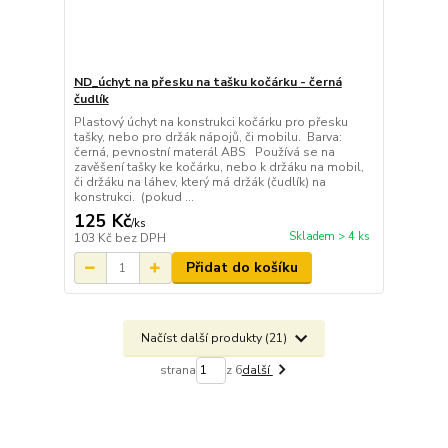
ND_úchyt na přesku na tašku kočárku - černá
čudlík
Plastový úchyt na konstrukci kočárku pro přesku
tašky, nebo pro držák nápojů, či mobilu. Barva:
černá, pevnostní materál ABS Používá se na
zavěšení tašky ke kočárku, nebo k držáku na mobil,
či držáku na láhev, který má držák (čudlík) na
konstrukci. (pokud ...
125 Kč
/
ks
Skladem > 4 ks
103 Kč
bez DPH
Přidat do košíku
Načíst další produkty (21)
strana
z 6
další