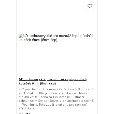
ND_ imbusový klíč pro montáž čepů předních
koleček 6mm (8mm čep)
Klíč pro demontáž a montáž středových 8mm čepů
kol kočárku. Klíč je určen pro imbusové hlavy
šroubů vel.6. cena za 1ks (foto je ilustrační -
zahnutí se může odlištovat, ale funkčnost je stejná)
Poznámka: Toto zboží je určeno pro servisní
sřediska a...