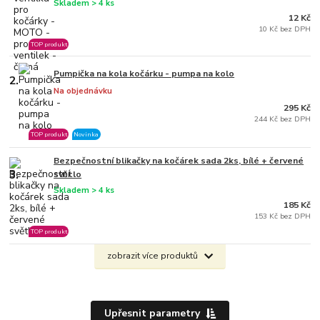
Skladem > 4 ks
12 Kč
10 Kč bez DPH
TOP produkt
Pumpička na kola kočárku - pumpa na kolo
2.
Na objednávku
295 Kč
244 Kč bez DPH
TOP produkt
Novinka
Bezpečnostní blikačky na kočárek sada 2ks, bílé + červené
3.
světlo
Skladem > 4 ks
185 Kč
153 Kč bez DPH
TOP produkt
zobrazit více produktů
Upřesnit parametry