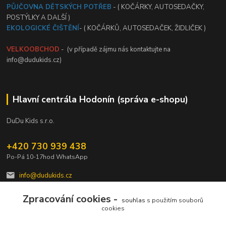
PŮJČOVNA DĚTSKÝCH POTŘEB
- ( KOČÁRKY, AUTOSEDAČKY,
POSTÝLKY A DALŠÍ )
EKOLOGICKÉ ČIŠTĚNÍ
- ( KOČÁRKŮ, AUTOSEDAČEK, ŽIDLIČEK )
VELKOOBCHOD
- (v případě zájmu nás kontaktujte na
info@dudukids.cz)
Hlavní centrála Hodonín (správa e-shopu)
DuDu Kids s.r.o.
+420 730 939 438
Po-Pá 10-17hod WhatsApp
info@dudukids.cz
Zpracování cookies -
souhlas
s použitím souborů
cookies