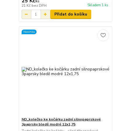
25 Kč
/
ks
Skladem 1 ks
21 Kč
bez DPH
Přidat do košíku
Novinka
ND_kolečko ke kočárku zadní silnopaprskové
3paprsky bledě modré 12x1,75
Zadní kolečko ke kočárku - silné třípaprskové -