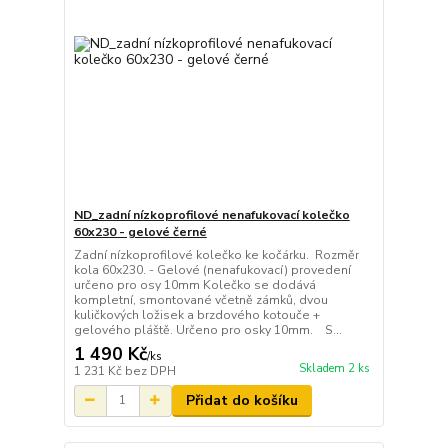
ND_zadní nízkoprofilové nenafukovací kolečko
60x230 - gelové černé
Zadní nízkoprofilové kolečko ke kočárku. Rozměr
kola 60x230. - Gelové (nenafukovací) provedení
určeno pro osy 10mm Kolečko se dodává
kompletní, smontované včetně zámků, dvou
kuličkových ložisek a brzdového kotouče +
gelového pláště. Určeno pro osky 10mm. S...
1 490 Kč
/
ks
Skladem 2 ks
1 231 Kč
bez DPH
Přidat do košíku