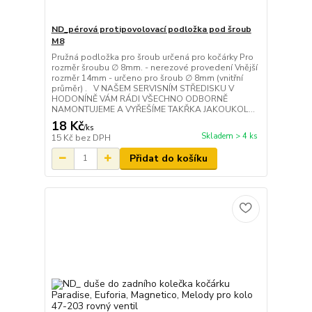
ND_pérová protipovolovací podložka pod šroub
M8
Pružná podložka pro šroub určená pro kočárky Pro
rozměr šroubu ∅ 8mm. - nerezové provedení Vnější
rozměr 14mm - určeno pro šroub ∅ 8mm (vnitřní
průměr) . V NAŠEM SERVISNÍM STŘEDISKU V
HODONÍNĚ VÁM RÁDI VŠECHNO ODBORNĚ
NAMONTUJEME A VYŘEŠÍME TAKŘKA JAKOUKOL...
18 Kč
/
ks
Skladem > 4 ks
15 Kč
bez DPH
Přidat do košíku