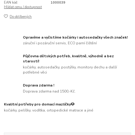
EAN kód:
1000039
Hlídat cenu / dostupnost
Do oblíbených
Opravíme a vyčistíme kočárky i autosedačky všech značek!
záruční i pozáruční servis, ECO parní čištění
Půjčovna dětských potřeb, kvalitně, výhodně a bez
starostí!
kočárky, autosedačky, postýlky, monitory dechu a další
potřebné věci
Doprava zdarma !
Doprava zdarma nad 1500,-Kč.
Kvalitní potřeby pro domací mazlíčky🐶
kočárky, pelíšky, vodítka, ortopedické matrace a jiné