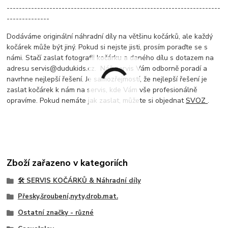
----------------------------------------------------------------------
--------------
Dodáváme originální náhradní díly na většinu kočárků, ale každý
kočárek může být jiný. Pokud si nejste jisti, prosím poraďte se s
námi. Stačí zaslat fotografii kočárku a daného dílu s dotazem na
adresu servis@dudukids.cz. Náš servis Vám odborně poradí a
navrhne nejlepší řešení. Je samozřejmostí, že nejlepší řešení je
zaslat kočárek k nám na servis, kde Vám vše profesionálně
opravíme. Pokud nemáte jak zaslat, můžete si objednat
SVOZ
.
Zboží zařazeno v kategoriích
🛠️ SERVIS KOČÁRKŮ & Náhradní díly
Přesky,šroubení,nyty,drob.mat.
Ostatní značky - různé