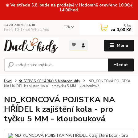
☀️ Ve středu 5.8. bude na prodejně v Hodoníně otevřeno 10:00 -
14:00hod.
0
ks
+420 730 939 438
CZK
za
0,00 Kč
Po-Pá 10-17hod WhatsApp
Menu
Hledat
Úvod
🛠️ SERVIS KOČÁRKŮ & Náhradní díly
ND_KONCOVÁ POJISTKA
NA HŘÍDEL k zajištění kola - pro tyčku 5 MM - kloubouková
ND_KONCOVÁ POJISTKA NA
HŘÍDEL k zajištění kola - pro
tyčku 5 MM - kloubouková