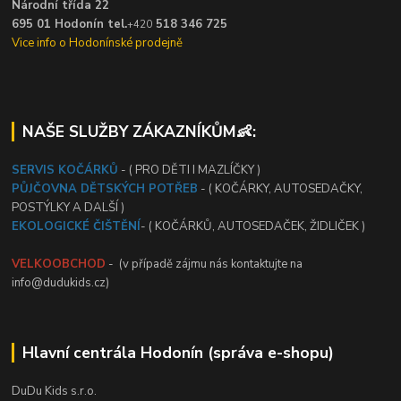
Národní třída 22
695 01 Hodonín tel.
518 346 725
+420
Vice info o Hodonínské prodejně
NAŠE SLUŽBY ZÁKAZNÍKŮM👶:
SERVIS KOČÁRKŮ
- ( PRO DĚTI I MAZLÍČKY )
PŮJČOVNA DĚTSKÝCH POTŘEB
- ( KOČÁRKY, AUTOSEDAČKY,
POSTÝLKY A DALŠÍ )
EKOLOGICKÉ ČIŠTĚNÍ
- ( KOČÁRKŮ, AUTOSEDAČEK, ŽIDLIČEK )
VELKOOBCHOD
- (v případě zájmu nás kontaktujte na
info@dudukids.cz)
Hlavní centrála Hodonín (správa e-shopu)
DuDu Kids s.r.o.