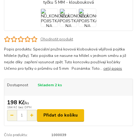
Ohodnotit produkt
Popis produktu: Speciální pružná kovová klobouková vějířová pojitka
hřídele (tyčky). Tato pojistka se nasune na hřídel v jednom směru a již
nejde díky zapření vysunout zpět. Tuto koncovku používají kočárky
Určeno pro tyčky o průměru od 5 mm Poznámka: Toto...
celý popis
Dostupnost
Skladem 2 ks
198 Kč
/
ks
164 Kč
bez DPH
Přidat do košíku
Číslo produktu:
1000039