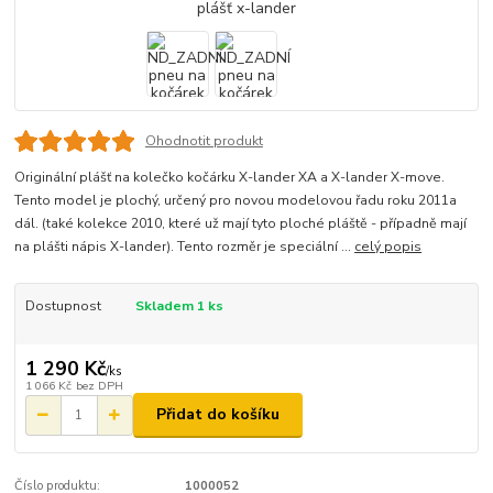
Ohodnotit produkt
Originální plášť na kolečko kočárku X-lander XA a X-lander X-move.
Tento model je plochý, určený pro novou modelovou řadu roku 2011a
dál. (také kolekce 2010, které už mají tyto ploché pláště - případně mají
na plášti nápis X-lander). Tento rozměr je speciální ...
celý popis
Dostupnost
Skladem 1 ks
1 290 Kč
/
ks
1 066 Kč
bez DPH
Přidat do košíku
Číslo produktu:
1000052