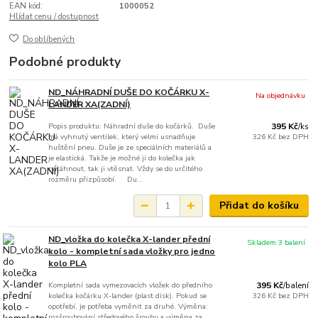
EAN kód:
1000052
Hlídat cenu / dostupnost
Do oblíbených
Podobné produkty
ND_NÁHRADNÍ DUŠE DO KOČÁRKU X-
Na objednávku
LANDER XA(ZADNÍ)
Popis produktu: Náhradní duše do kočárků. Duše
395 Kč
/
ks
má vyhnutý ventilek, který velmi usnadňuje
326 Kč
bez DPH
huštění pneu. Duše je ze speciálních materiálů a
je elastická. Takže je možné ji do kolečka jak
natáhnout, tak ji vtěsnat. Vždy se do určitého
rozměru přizpůsobí. Du...
Přidat do košíku
ND_vložka do kolečka X-lander přední
Skladem 3 balení
kolo - kompletní sada vložky pro jedno
kolo PLA
Kompletní sada vymezovacích vložek do předního
395 Kč
/
balení
kolečka kočárku X-lander (plast.disk). Pokud se
326 Kč
bez DPH
opotřebí, je potřeba vyměnit za druhé. Výměna:
rozšroubování středového šroubu a výměna za