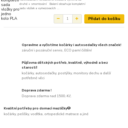
druhé + smontování Balení obsahuje kompletní
sadu vložek a vymezovacích ...
Přidat do košíku
Opravíme a vyčistíme kočárky i autosedačky všech značek!
záruční i pozáruční servis, ECO parní čištění
Půjčovna dětských potřeb, kvalitně, výhodně a bez
starostí!
kočárky, autosedačky, postýlky, monitory dechu a další
potřebné věci
Doprava zdarma !
Doprava zdarma nad 1500,-Kč.
Kvalitní potřeby pro domací mazlíčky🐶
kočárky, pelíšky, vodítka, ortopedické matrace a jiné