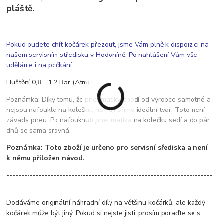
pláště.
Pokud budete chít kočárek přezout, jsme Vám plně k dispoizici na
našem servisním středisku v Hodoníně. Po nahlášení Vám vše
uděláme i na počkání.
Huštění 0,8 - 1,2 Bar (Atm) !
Poznámka: Díky tomu, že pneumatiky chodí od výrobce samotné a
nejsou nafouklé na kolečku, nemají přímo ideální tvar. Toto není
závada pneu. Po nafouknutí pneumatika na kolečku sedí a do pár
dnů se sama srovná.
Poznámka: Toto zboží je určeno pro servisní sřediska a není
k němu přiložen návod.
----------------------------------------------------------------------
--------------
Dodáváme originální náhradní díly na většinu kočárků, ale každý
kočárek může být jiný. Pokud si nejste jisti, prosím poraďte se s