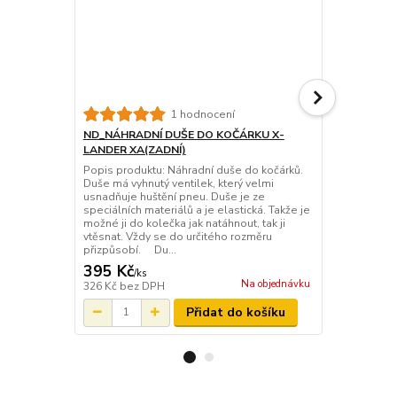
ND_vložka d
1 hodnocení
- kompletní 
ND_NÁHRADNÍ DUŠE DO KOČÁRKU X-
PLA
LANDER XA(ZADNÍ)
Kompletní s
Popis produktu: Náhradní duše do kočárků.
předního kol
Duše má vyhnutý ventilek, který velmi
(plast.disk)
usnadňuje huštění pneu. Duše je ze
vyměnit za d
speciálních materiálů a je elastická. Takže je
středového 
možné ji do kolečka jak natáhnout, tak ji
smontování 
vtěsnat. Vždy se do určitého rozměru
sadu vložek 
přizpůsobí. Du...
395 Kč
395 Kč
/
ks
/
ba
Na objednávku
326 Kč
bez DPH
326 Kč
bez 
Přidat do košíku