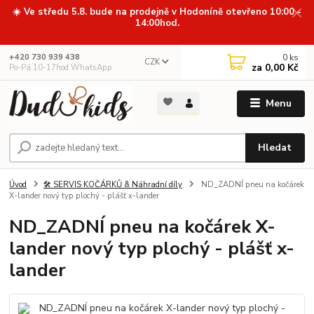
☀️ Ve středu 5.8. bude na prodejně v Hodoníně otevřeno 10:00 -
14:00hod.
0
ks
+420 730 939 438
CZK
za
0,00 Kč
Po-Pá 10-17hod WhatsApp
Menu
Hledat
Úvod
🛠️ SERVIS KOČÁRKŮ & Náhradní díly
ND_ZADNÍ pneu na kočárek
X-lander nový typ plochý - plášť x-lander
ND_ZADNÍ pneu na kočárek X-
lander nový typ plochý - plášť x-
lander