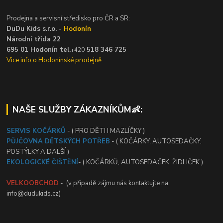
Prodejna a servisní středisko pro ČR a SR:
DuDu Kids s.r.o. -
Hodonín
Národní třída 22
695 01 Hodonín tel.
518 346 725
+420
Vice info o Hodonínské prodejně
NAŠE SLUŽBY ZÁKAZNÍKŮM👶:
SERVIS KOČÁRKŮ
- ( PRO DĚTI I MAZLÍČKY )
PŮJČOVNA DĚTSKÝCH POTŘEB
- ( KOČÁRKY, AUTOSEDAČKY,
POSTÝLKY A DALŠÍ )
EKOLOGICKÉ ČIŠTĚNÍ
- ( KOČÁRKŮ, AUTOSEDAČEK, ŽIDLIČEK )
VELKOOBCHOD
- (v případě zájmu nás kontaktujte na
info@dudukids.cz)