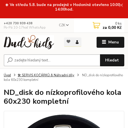
☀️ Ve středu 5.8. bude na prodejně v Hodoníně otevřeno 10:00 -
14:00hod.
0
ks
+420 730 939 438
CZK
za
0,00 Kč
Po-Pá 10-17hod WhatsApp
Menu
Hledat
Úvod
🛠️ SERVIS KOČÁRKŮ & Náhradní díly
ND_disk do nízkoprofilového
kola 60x230 kompletní
ND_disk do nízkoprofilového kola
60x230 kompletní