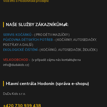
Vice info o Hodonínské prodejně
NAŠE SLUŽBY ZÁKAZNÍKŮM👶:
SERVIS KOČÁRKŮ
- ( PRO DĚTI I MAZLÍČKY )
PŮJČOVNA DĚTSKÝCH POTŘEB
- ( KOČÁRKY, AUTOSEDAČKY,
POSTÝLKY A DALŠÍ )
EKOLOGICKÉ ČIŠTĚNÍ
- ( KOČÁRKŮ, AUTOSEDAČEK, ŽIDLIČEK )
VELKOOBCHOD
- (v případě zájmu nás kontaktujte na
info@dudukids.cz)
Hlavní centrála Hodonín (správa e-shopu)
DuDu Kids s.r.o.
+420 730 939 438