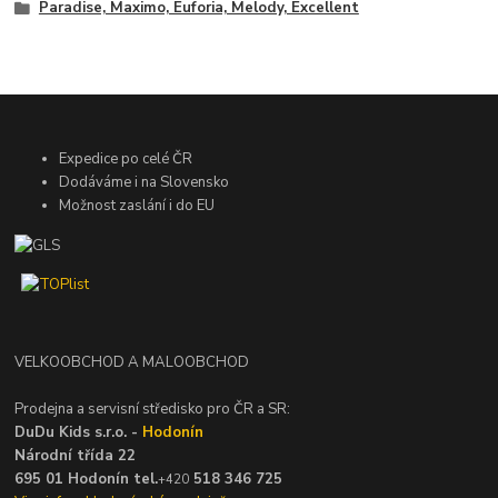
Paradise, Maximo, Euforia, Melody, Excellent
Expedice po celé ČR
Dodáváme i na Slovensko
Možnost zaslání i do EU
VELKOOBCHOD A MALOOBCHOD
Prodejna a servisní středisko pro ČR a SR:
DuDu Kids s.r.o. -
Hodonín
Národní třída 22
695 01 Hodonín tel.
518 346 725
+420