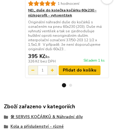
1 hodnocení
ND_ duše do kolečka kočárku 60x230 -
ND_ duše do
nízkoprofil - vyh.ventilek
nízkoprofil 
Originální náhradní duše do kočárků s
Originální n
označením na pneu 60x230 (203). Duše má
označením n
vyhnutý ventilek a tak se zjednodušuje
vyhnutý vent
huštění oproti neoriginálním duším.
huštění opro
interpolační označení 37/50-203 12 1/2 x
interpolační
1,5x1,8 V případě, že není doporučujeme
1,5x1,8 ......
originální duši 60x23...
Můžete se inf
395 Kč
325 Kč
/
ks
/
ks
Skladem 1 ks
326 Kč
bez DPH
269 Kč
bez 
Přidat do košíku
Zboží zařazeno v kategoriích
🛠️ SERVIS KOČÁRKŮ & Náhradní díly
Kola a příslušenství - různé