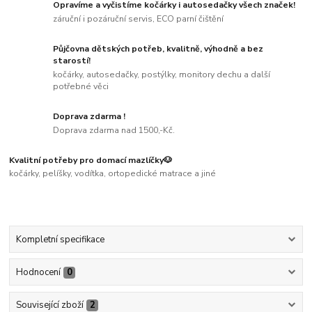
Opravíme a vyčistíme kočárky i autosedačky všech značek!
záruční i pozáruční servis, ECO parní čištění
Půjčovna dětských potřeb, kvalitně, výhodně a bez
starostí!
kočárky, autosedačky, postýlky, monitory dechu a další
potřebné věci
Doprava zdarma !
Doprava zdarma nad 1500,-Kč.
Kvalitní potřeby pro domací mazlíčky🐶
kočárky, pelíšky, vodítka, ortopedické matrace a jiné
Kompletní specifikace
Hodnocení
0
Související zboží
2