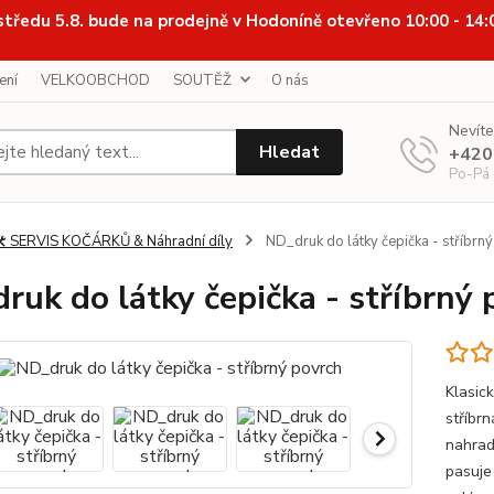
středu 5.8. bude na prodejně v Hodoníně otevřeno 10:00 - 14
ení
VELKOOBCHOD
SOUTĚŽ
O nás
Nevíte
Hledat
+420
Po-Pá
️ SERVIS KOČÁRKŮ & Náhradní díly
ND_druk do látky čepička - stříbrn
ruk do látky čepička - stříbrný 
Klasic
stříbrn
nahrad
pasuje