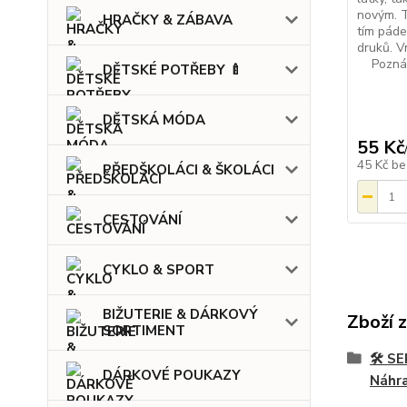
novým. 
HRAČKY & ZÁBAVA
tím pád
druků. V
Poznámka
DĚTSKÉ POTŘEBY 🍼
DĚTSKÁ MÓDA
55 Kč
45 Kč
be
PŘEDŠKOLÁCI & ŠKOLÁCI
CESTOVÁNÍ
CYKLO & SPORT
BIŽUTERIE & DÁRKOVÝ
Zboží 
SORTIMENT
🛠️ 
DÁRKOVÉ POUKAZY
Náhra