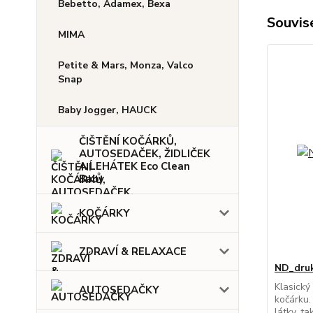
Bebetto, Adamex, Bexa
Souvise
MIMA
Petite & Mars, Monza, Valco
Snap
Baby Jogger, HAUCK
ČIŠTĚNÍ KOČÁRKŮ,
AUTOSEDAČEK, ŽIDLIČEK
A LEHÁTEK Eco Clean
Baby
KOČÁRKY
ZDRAVÍ & RELAXACE
ND_druk
Klasický
AUTOSEDAČKY
kočárku.
látky, t