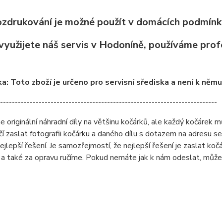
rozdrukování je možné použít v domácích podmínk
yužijete náš servis v Hodoníně, používáme profe
: Toto zboží je určeno pro servisní sřediska a není k něm
-------------------------------------------------------------------------
originální náhradní díly na většinu kočárků, ale každý kočárek můž
čí zaslat fotografii kočárku a daného dílu s dotazem na adresu 
ejlepší řešení. Je samozřejmostí, že nejlepší řešení je zaslat ko
a také za opravu ručíme. Pokud nemáte jak k nám odeslat, může