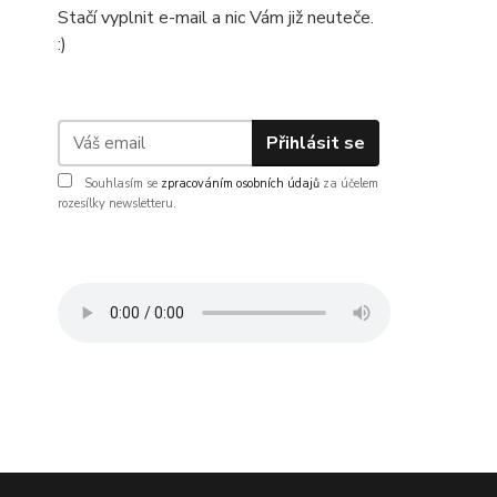
Stačí vyplnit e-mail a nic Vám již neuteče.
:)
Přihlásit se
Souhlasím se
zpracováním osobních údajů
za účelem
rozesílky newsletteru.