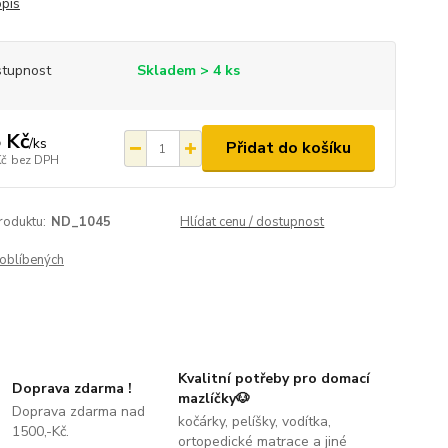
opis
tupnost
Skladem > 4 ks
 Kč
/
ks
Přidat do košíku
Kč
bez DPH
roduktu:
ND_1045
Hlídat cenu / dostupnost
oblíbených
Kvalitní potřeby pro domací
Doprava zdarma !
mazlíčky🐶
Doprava zdarma nad
kočárky, pelíšky, vodítka,
1500,-Kč.
ortopedické matrace a jiné