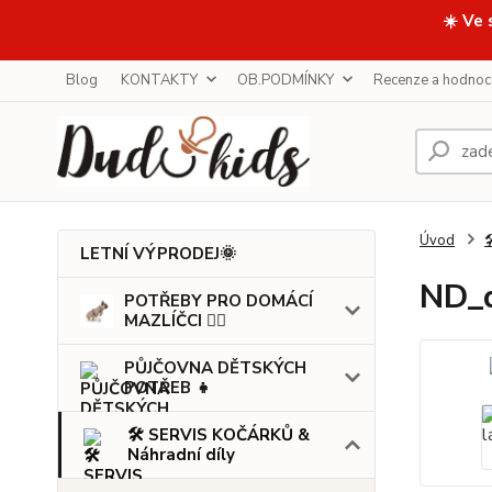
☀️ Ve 
Blog
KONTAKTY
OB.PODMÍNKY
Recenze a hodnoc
Úvod

LETNÍ VÝPRODEJ🌞
ND_d
POTŘEBY PRO DOMÁCÍ
MAZLÍČCI 🐕‍🦺
PŮJČOVNA DĚTSKÝCH
POTŘEB 👧
🛠️ SERVIS KOČÁRKŮ &
Náhradní díly