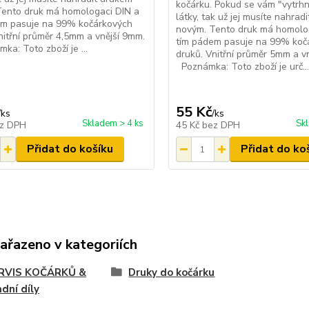
kočárku. Pokud se vám "vytrhn
Tento druk má homologaci DIN a
látky, tak už jej musíte nahrad
em pasuje na 99% kočárkových
novým. Tento druk má homolo
nitřní průměr 4,5mm a vnější 9mm.
tím pádem pasuje na 99% koč
: Toto zboží je ...
druků. Vnitřní průměr 5mm a v
Poznámka: Toto zboží je urč...
55 Kč
/
ks
/
ks
Skladem > 4 ks
Sk
z DPH
45 Kč
bez DPH
Přidat do košíku
Přidat do ko
zařazeno v kategoriích
SERVIS KOČÁRKŮ &
Druky do kočárku
dní díly