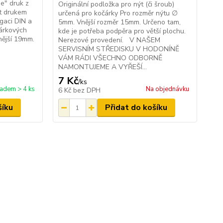
e" druk z
Originální podložka pro nýt (či šroub)
it drukem
určená pro kočárky Pro rozměr nýtu ∅
gaci DIN a
5mm. Vnější rozměr 15mm. Určeno tam,
árkových
kde je potřeba podpěra pro větší plochu.
nější 19mm.
Nerezové provedení. V NAŠEM
SERVISNÍM STŘEDISKU V HODONÍNĚ
VÁM RÁDI VŠECHNO ODBORNĚ
NAMONTUJEME A VYŘEŠÍ...
7 Kč
/
ks
ladem > 4 ks
Na objednávku
6 Kč
bez DPH
šíku
Přidat do košíku