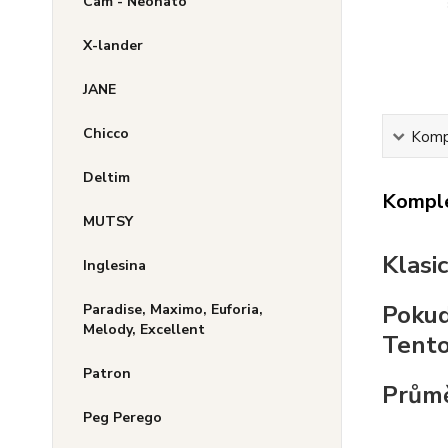
Cam - Neonato
X-lander
JANE
Chicco
Kompl
Deltim
Komple
MUTSY
Klasi
Inglesina
Pokud
Paradise, Maximo, Euforia,
Melody, Excellent
Tento
Patron
Průmě
Peg Perego