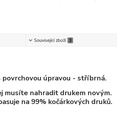
Související zboží
3
s povrchovou úpravou - stříbrná.
jej musíte nahradit drukem novým.
pasuje na 99% kočárkových druků.