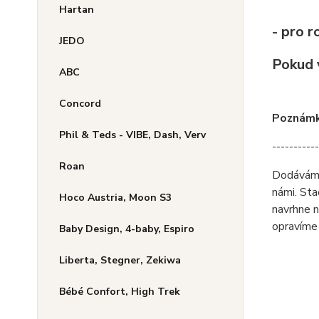
Hartan
- pro 
JEDO
Pokud v
ABC
Concord
Poznámka
Phil & Teds - VIBE, Dash, Verv
-----------
Roan
Dodáváme 
námi. Sta
Hoco Austria, Moon S3
navrhne n
opravíme 
Baby Design, 4-baby, Espiro
Liberta, Stegner, Zekiwa
Bébé Confort, High Trek