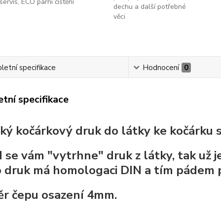
servis, ECO parní čištění
dechu a další potřebné
věci
etní specifikace
Hodnocení
0
tní specifikace
cký kočárkový druk do látky ke kočárku 
 se vám "vytrhne" druk z látky, tak už 
 druk má homologaci DIN a tím pádem 
r čepu osazení 4mm.