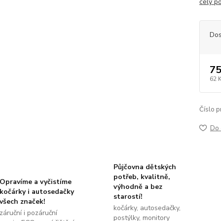
celý p
Dos
75
62 
Číslo p
Do 
Půjčovna dětských
potřeb, kvalitně,
Opravíme a vyčistíme
výhodně a bez
kočárky i autosedačky
starostí!
všech značek!
kočárky, autosedačky,
záruční i pozáruční
postýlky, monitory