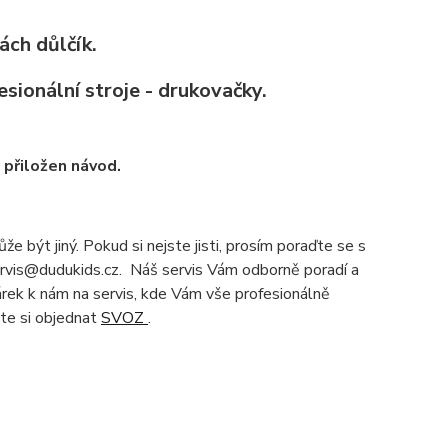
ách důlčík.
sionální stroje - drukovačky.
u přiložen návod.
e být jiný. Pokud si nejste jisti, prosím poraďte se s
servis@dudukids.cz. Náš servis Vám odborně poradí a
čárek k nám na servis, kde Vám vše profesionálně
te si objednat
SVOZ
.