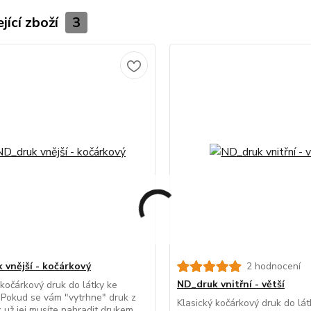
jící zboží
3
 vnější - kočárkový
2 hodnocení
ND_druk vnitřní - větší
 kočárkový druk do látky ke
 Pokud se vám "vytrhne" druk z
Klasický kočárkový druk do lát
ak už jej musíte nahradit drukem