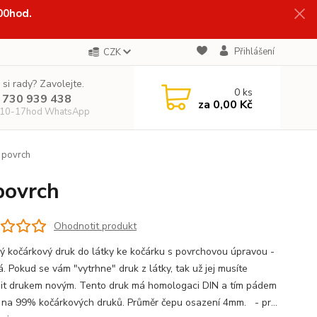
:00hod.
Přihlášení
CZK
 si rady? Zavolejte.
0
ks
 730 939 438
za
0,00 Kč
 10-17hod WhatsApp
ý povrch
povrch
Ohodnotit produkt
ký kočárkový druk do látky ke kočárku s povrchovou úpravou -
á. Pokud se vám "vytrhne" druk z látky, tak už jej musíte
it drukem novým. Tento druk má homologaci DIN a tím pádem
 na 99% kočárkových druků. Průměr čepu osazení 4mm. - pr...