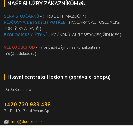
NAŠE SLUŽBY ZÁKAZNÍKŮM👶:
SERVIS KOČÁRKŮ
- ( PRO DĚTI I MAZLÍČKY )
PŮJČOVNA DĚTSKÝCH POTŘEB
- ( KOČÁRKY, AUTOSEDAČKY,
POSTÝLKY A DALŠÍ )
EKOLOGICKÉ ČIŠTĚNÍ
- ( KOČÁRKŮ, AUTOSEDAČEK, ŽIDLIČEK )
VELKOOBCHOD
- (v případě zájmu nás kontaktujte na
info@dudukids.cz)
Hlavní centrála Hodonín (správa e-shopu)
DuDu Kids s.r.o.
+420 730 939 438
Po-Pá 10-17hod WhatsApp
info@dudukids.cz