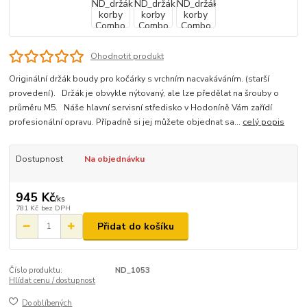
Ohodnotit produkt
Originální držák boudy pro kočárky s vrchním nacvakáváním. (starší
provedení). Držák je obvykle nýtovaný, ale lze předělat na šrouby o
průměru M5. Náše hlavní servisní středisko v Hodoníně Vám zařídí
profesionální opravu. Případně si jej můžete objednat sa...
celý popis
Dostupnost
Na objednávku
945 Kč
/
ks
781 Kč
bez DPH
Přidat do košíku
Číslo produktu:
ND_1053
Hlídat cenu / dostupnost
Do oblíbených