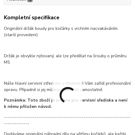
Kompletní specifikace
Originální držák boudy pro kočárky s vrchním nacvakáváním.
(starší provedení).
Držák je obvykle nýtovaný, ale lze předělat na šrouby o průměru
M5.
Náše hlavní servisní středisko v Hodoníně Vám zařídí profesionální
opravu. Případně si jej můžete objednat samostatně.
Poznámka: Toto zboží je určeno pro servisní sřediska a není
k němu přiložen návod.
----------------------------------------------------------------------
--------------
Dodáváme originální náhradní díly na většinu kočárků, ale každý