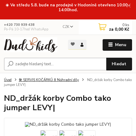
☀️ Ve středu 5.8. bude na prodejně v Hodoníně otevřeno 10:00 -
14:00hod.
0
ks
+420 730 939 438
CZK
za
0,00 Kč
Po-Pá 10-17hod WhatsApp
Menu
Hledat
Úvod
🛠️ SERVIS KOČÁRKŮ & Náhradní díly
ND_držák korby Combo tako
jumper LEVY|
ND_držák korby Combo tako
jumper LEVY|