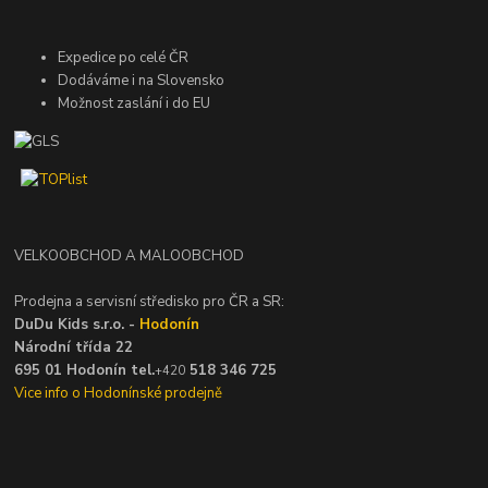
Expedice po celé ČR
Dodáváme i na Slovensko
Možnost zaslání i do EU
VELKOOBCHOD A MALOOBCHOD
Prodejna a servisní středisko pro ČR a SR:
DuDu Kids s.r.o. -
Hodonín
Národní třída 22
695 01 Hodonín tel.
518 346 725
+420
Vice info o Hodonínské prodejně