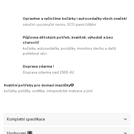
Opravíme a vyčistíme kočárky i autosedačky všech značek!
záruční i pozáruční servis, ECO parní čištění
Půjčovna dětských potřeb, kvalitně, výhodně a bez
starostí!
kočárky, autosedačky, postýlky, monitory dechu a další
potřebné věci
Doprava zdarma !
Doprava zdarma nad 1500,-Kč.
Kvalitní potřeby pro domací mazlíčky🐶
kočárky, pelíšky, vodítka, ortopedické matrace a jiné
Kompletní specifikace
Hodnocení
0