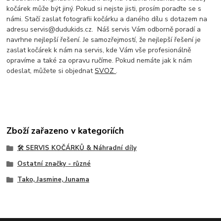
kočárek může být jiný. Pokud si nejste jisti, prosím poraďte se s
námi. Stačí zaslat fotografii kočárku a daného dílu s dotazem na
adresu servis@dudukids.cz. Náš servis Vám odborně poradí a
navrhne nejlepší řešení. Je samozřejmostí, že nejlepší řešení je
zaslat kočárek k nám na servis, kde Vám vše profesionálně
opravíme a také za opravu ručíme. Pokud nemáte jak k nám
odeslat, můžete si objednat
SVOZ
.
Zboží zařazeno v kategoriích
🛠️ SERVIS KOČÁRKŮ & Náhradní díly
Ostatní značky - různé
Tako, Jasmine, Junama