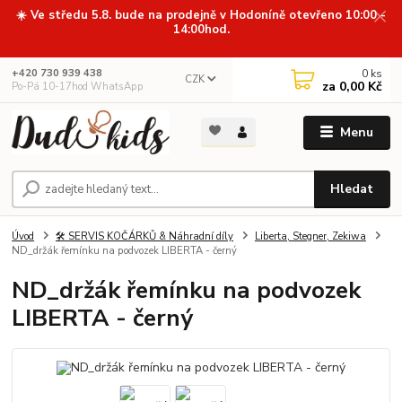
☀️ Ve středu 5.8. bude na prodejně v Hodoníně otevřeno 10:00 -
14:00hod.
0
ks
+420 730 939 438
CZK
za
0,00 Kč
Po-Pá 10-17hod WhatsApp
Menu
Hledat
Úvod
🛠️ SERVIS KOČÁRKŮ & Náhradní díly
Liberta, Stegner, Zekiwa
ND_držák řemínku na podvozek LIBERTA - černý
ND_držák řemínku na podvozek
LIBERTA - černý