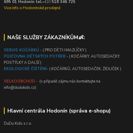
695 01 Hodonín tel.
518 346 725
+420
Vice info o Hodonínské prodejně
NAŠE SLUŽBY ZÁKAZNÍKŮM👶:
SERVIS KOČÁRKŮ
- ( PRO DĚTI I MAZLÍČKY )
PŮJČOVNA DĚTSKÝCH POTŘEB
- ( KOČÁRKY, AUTOSEDAČKY,
POSTÝLKY A DALŠÍ )
EKOLOGICKÉ ČIŠTĚNÍ
- ( KOČÁRKŮ, AUTOSEDAČEK, ŽIDLIČEK )
VELKOOBCHOD
- (v případě zájmu nás kontaktujte na
info@dudukids.cz)
Hlavní centrála Hodonín (správa e-shopu)
DuDu Kids s.r.o.