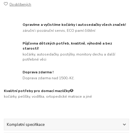
Do oblíbených
Opravíme a vyčistíme kočárky i autosedačky všech značek!
záruční i pozáruční servis, ECO parní čištění
Půjčovna dětských potřeb, kvalitně, výhodně a bez
starostí!
kočárky, autosedačky, postýlky, monitory dechu a další
potřebné věci
Doprava zdarma !
Doprava zdarma nad 1500,-Kč.
Kvalitní potřeby pro domací mazlíčky🐶
kočárky, pelíšky, vodítka, ortopedické matrace a jiné
Kompletní specifikace