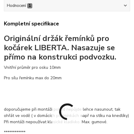
Hodnocení
1
Kompletní specifikace
Originální držák řemínků pro
kočárek LIBERTA. Nasazuje se
přímo na konstrukci podvozku.
Vnitřní průměr pro osku 10mm
Pro sílu řemínku max do 20mm
doporučujeme při montáži pokud nepůjde lehce nasunout, tak
ohřát ve vodě ( v domácích podmínkách např na stíku na knedlíky)
Při montáži nepoužívat klasické kladívko. Max. gumové.
************