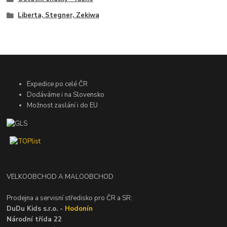
Liberta, Stegner, Zekiwa
Expedice po celé ČR
Dodáváme i na Slovensko
Možnost zaslání i do EU
VELKOOBCHOD A MALOOBCHOD
Prodejna a servisní středisko pro ČR a SR:
DuDu Kids s.r.o. -
Hodonín
Národní třída 22