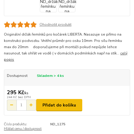
Ohodnotit produkt
Originální držák řemínků pro kočárek LIBERTA. Nasazuje se přímo na
konstrukci podvozku. Vnitřní průměr pro osku 10mm Pro sílu řemínku
max do 20mm doporučujeme při montáži pokud nepůjde lehce
nasunout, tak ohřát ve vodě ( v domácích podmínkách např na stík...
celý
popis
Dostupnost
Skladem > 4 ks
295 Kč
/
ks
244 Kč
bez DPH
Přidat do košíku
Číslo produktu:
ND_1275
Hlídat cenu / dostupnost