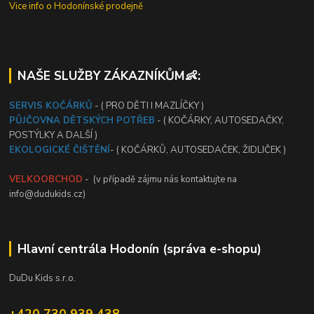
Vice info o Hodonínské prodejně
NAŠE SLUŽBY ZÁKAZNÍKŮM👶:
SERVIS KOČÁRKŮ
- ( PRO DĚTI I MAZLÍČKY )
PŮJČOVNA DĚTSKÝCH POTŘEB
- ( KOČÁRKY, AUTOSEDAČKY,
POSTÝLKY A DALŠÍ )
EKOLOGICKÉ ČIŠTĚNÍ
- ( KOČÁRKŮ, AUTOSEDAČEK, ŽIDLIČEK )
VELKOOBCHOD
- (v případě zájmu nás kontaktujte na
info@dudukids.cz)
Hlavní centrála Hodonín (správa e-shopu)
DuDu Kids s.r.o.
+420 730 939 438