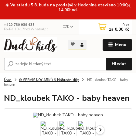
☀️ Ve středu 5.8. bude na prodejně v Hodoníně otevřeno 10:00 -
14:00hod.
0
ks
+420 730 939 438
CZK
za
0,00 Kč
Po-Pá 10-17hod WhatsApp
Menu
Hledat
Úvod
🛠️ SERVIS KOČÁRKŮ & Náhradní díly
ND_kloubek TAKO - baby
heaven
ND_kloubek TAKO - baby heaven