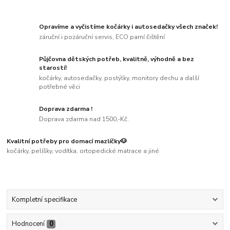
Opravíme a vyčistíme kočárky i autosedačky všech značek!
záruční i pozáruční servis, ECO parní čištění
Půjčovna dětských potřeb, kvalitně, výhodně a bez
starostí!
kočárky, autosedačky, postýlky, monitory dechu a další
potřebné věci
Doprava zdarma !
Doprava zdarma nad 1500,-Kč.
Kvalitní potřeby pro domací mazlíčky🐶
kočárky, pelíšky, vodítka, ortopedické matrace a jiné
Kompletní specifikace
Hodnocení
0