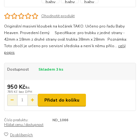
Ohodnotit produkt
Originální masivní kloubek na kočárek TAKO. Určeno pro řadu Baby
Heaven. Provedení černý. Specifikace: pro trubku z jedné strany -
42mm x 18mm z druhé strany ovál trubka 38mm x 28mm Poznámka:
Toto zboží je určeno pro servisní sřediska a není k němu přilo...
celý
popis
Dostupnost
Skladem 3 ks
950 Kč
/
ks
785 Kč
bez DPH
Přidat do košíku
Číslo produktu:
ND_1066
Hlídat cenu / dostupnost
Do oblíbených