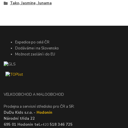
Tako, Jasmine, Junama
Expedice po celé ČR
Dodáváme i na Slovensko
Možnost zaslání i do EU
VELKOOBCHOD A MALOOBCHOD
Prodejna a servisní středisko pro ČR a SR:
DuDu Kids s.r.o. -
Hodonín
Národní třída 22
695 01 Hodonín tel.
518 346 725
+420