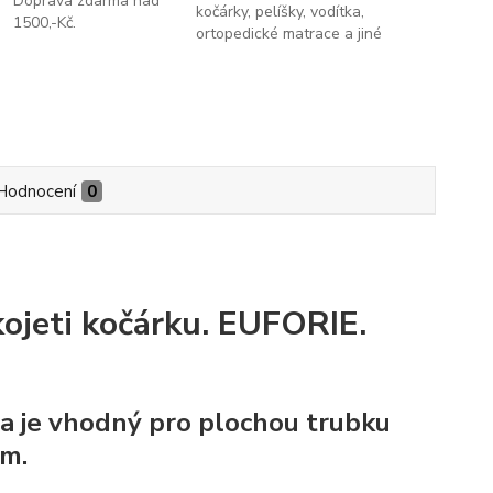
Doprava zdarma nad
kočárky, pelíšky, vodítka,
1500,-Kč.
ortopedické matrace a jiné
Hodnocení
0
kojeti kočárku. EUFORIE.
a je vhodný pro plochou trubku
m.