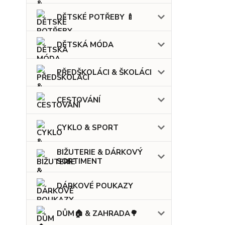
DĚTSKÉ POTŘEBY 🍼
DĚTSKÁ MÓDA
PŘEDŠKOLÁCI & ŠKOLÁCI
CESTOVÁNÍ
CYKLO & SPORT
BIŽUTERIE & DÁRKOVÝ
SORTIMENT
DÁRKOVÉ POUKAZY
DŮM🏠 & ZAHRADA🌳