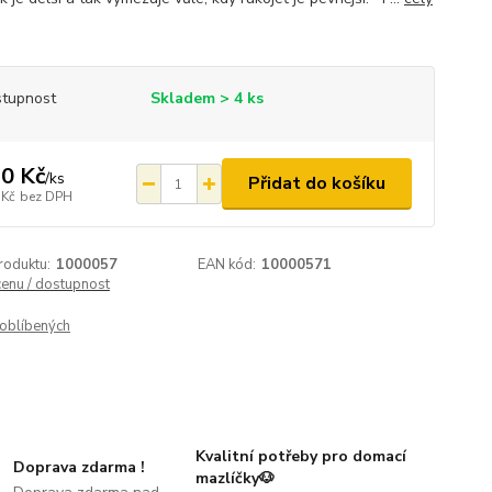
tupnost
Skladem > 4 ks
0 Kč
/
ks
Přidat do košíku
 Kč
bez DPH
roduktu:
1000057
EAN kód:
10000571
cenu / dostupnost
oblíbených
Kvalitní potřeby pro domací
Doprava zdarma !
mazlíčky🐶