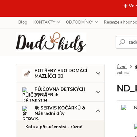
☀️ Ve 
Blog
KONTAKTY
OB.PODMÍNKY
Recenze a hodnoc
Úvod

POTŘEBY PRO DOMÁCÍ
euforia
MAZLÍČCI 🐕‍🦺
ND_k
PŮJČOVNA DĚTSKÝCH
POTŘEB 👧
🛠️ SERVIS KOČÁRKŮ &
Náhradní díly
Kola a příslušenství - různé