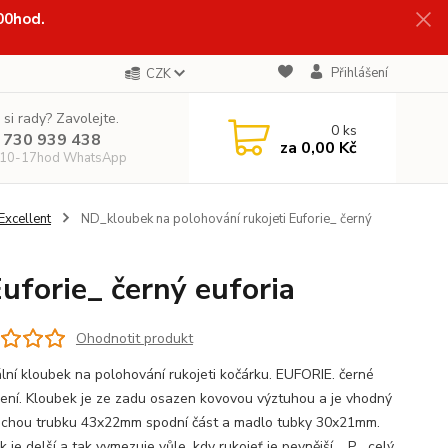
:00hod.
Přihlášení
CZK
 si rady? Zavolejte.
0
ks
 730 939 438
za
0,00 Kč
 10-17hod WhatsApp
Excellent
ND_kloubek na polohování rukojeti Euforie_ černý
uforie_ černý euforia
Ohodnotit produkt
ální kloubek na polohování rukojeti kočárku. EUFORIE. černé
ení. Kloubek je ze zadu osazen kovovou výztuhou a je vhodný
ochou trubku 43x22mm spodní část a madlo tubky 30x21mm.
 je delší a tak vymezuje vůle, kdy rukojeť je pevnější. P...
celý