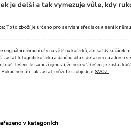
k je delší a tak vymezuje vůle, kdy ruko
: Toto zboží je určeno pro servisní sřediska a není k něm
-------------------------------------------------------------------------
originální náhradní díly na většinu kočárků, ale každý kočárek můž
čí zaslat fotografii kočárku a daného dílu s dotazem na adresu 
ejlepší řešení. Je samozřejmostí, že nejlepší řešení je zaslat ko
. Pokud nemáte jak zaslat, můžete si objednat
SVOZ
.
zařazeno v kategoriích