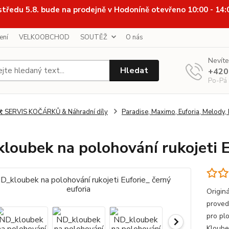
středu 5.8. bude na prodejně v Hodoníně otevřeno 10:00 - 14
ení
VELKOOBCHOD
SOUTĚŽ
O nás
Nevíte
Hledat
+420
Po-Pá
️ SERVIS KOČÁRKŮ & Náhradní díly
Paradise, Maximo, Euforia, Melody, 
loubek na polohování rukojeti E
Origin
proved
pro pl
Kloubek