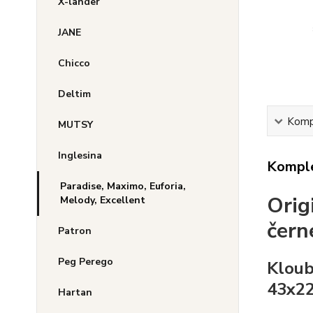
X-lander
JANE
Chicco
Deltim
Kompl
MUTSY
Inglesina
Komple
Paradise, Maximo, Euforia,
Orig
Melody, Excellent
čern
Patron
Peg Perego
Kloub
43x22
Hartan