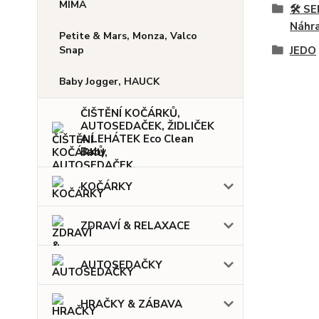
MIMA
🛠️ 
Náhra
Petite & Mars, Monza, Valco
Snap
JEDO
Baby Jogger, HAUCK
ČIŠTĚNÍ KOČÁRKŮ,
AUTOSEDAČEK, ŽIDLIČEK
A LEHÁTEK Eco Clean
Baby
KOČÁRKY
ZDRAVÍ & RELAXACE
AUTOSEDAČKY
HRAČKY & ZÁBAVA