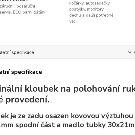
kočárky, autosedačky,
záruční i pozáruční
postýlky, monitory
servis, ECO parní čištění
dechu a další potřebné
věci
etní specifikace
tní specifikace
inální kloubek na polohování ru
é provedení.
ek je ze zadu osazen kovovou výztuhou 
mm spodní část a madlo tubky 30x21m