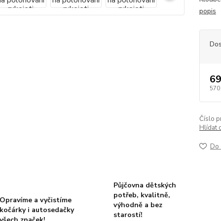
popis
Dos
69
570
Číslo p
Hlídat 
Do 
Půjčovna dětských
potřeb, kvalitně,
Opravíme a vyčistíme
výhodně a bez
kočárky i autosedačky
starostí!
všech značek!