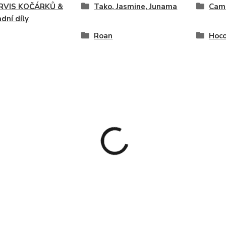
SERVIS KOČÁRKŮ &
Tako, Jasmine, Junama
Cam
dní díly
Roan
Hoco