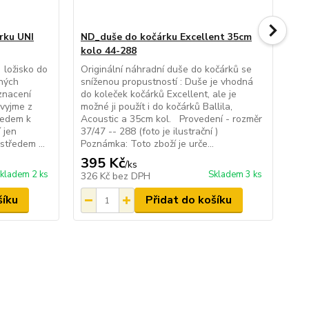
rku UNI
ND_duše do kočárku Excellent 35cm
ND
kolo 44-288
Ori
sní
 ložisko do
Originální náhradní duše do kočárků se
do 
zných
sníženou propustností : Duše je vhodná
Dol
znacení
do koleček kočárků Excellent, ale je
roz
 vyjme z
možné ji použít i do kočárků Ballila,
Poz
ledem k
Acoustic a 35cm kol. Provedení - rozměr
ser
 jen
37/47 -- 288 (foto je ilustrační )
tředem ...
Poznámka: Toto zboží je urče...
395 Kč
3
/
ks
kladem 2 ks
Skladem 3 ks
326 Kč
bez DPH
32
šíku
Přidat do košíku