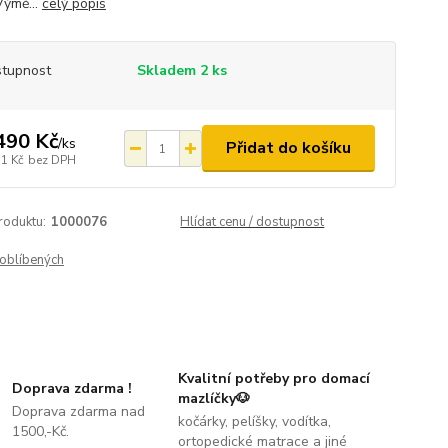
Výmě...
celý popis
tupnost
Skladem 2 ks
490 Kč
/
ks
Přidat do košíku
31 Kč
bez DPH
roduktu:
1000076
Hlídat cenu / dostupnost
oblíbených
Kvalitní potřeby pro domací
Doprava zdarma !
mazlíčky🐶
Doprava zdarma nad
kočárky, pelíšky, vodítka,
1500,-Kč.
ortopedické matrace a jiné