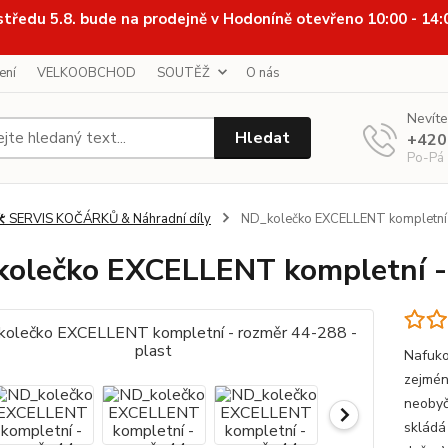
středu 5.8. bude na prodejně v Hodoníně otevřeno 10:00 - 14
ení
VELKOOBCHOD
SOUTĚŽ
O nás
Nevíte
Hledat
+420
Po-Pá
️ SERVIS KOČÁRKŮ & Náhradní díly
ND_kolečko EXCELLENT kompletní 
olečko EXCELLENT kompletní - 
Nafuko
zejmén
neobyč
skládá