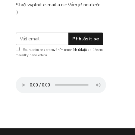
Stačí vyplnit e-mail a nic Vám již neuteče.
:)
Přihlásit se
Souhlasím se
zpracováním osobních údajů
za účelem
rozesílky newsletteru.