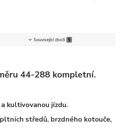
Související zboží
5
změru 44-288 kompletní.
a kultivovanou jízdu.
mpltních středů, brzdného kotouče,