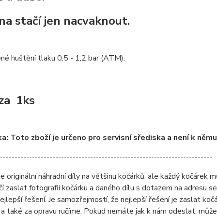
a stačí jen nacvaknout.
é huštění tlaku 0,5 - 1,2 bar (ATM).
za 1ks
: Toto zboží je určeno pro servisní sřediska a není k něm
-------------------------------------------------------------------------
originální náhradní díly na většinu kočárků, ale každý kočárek můž
čí zaslat fotografii kočárku a daného dílu s dotazem na adresu 
ejlepší řešení. Je samozřejmostí, že nejlepší řešení je zaslat ko
a také za opravu ručíme. Pokud nemáte jak k nám odeslat, může