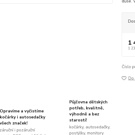
duše. 
Dos
1 
1 2
Číslo p
Do 
Půjčovna dětských
potřeb, kvalitně,
Opravíme a vyčistíme
výhodně a bez
kočárky i autosedačky
starostí!
všech značek!
kočárky, autosedačky,
záruční i pozáruční
postýlky, monitory