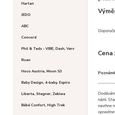
Hartan
Výměn
JEDO
ABC
Doporučen
Concord
Phil & Teds - VIBE, Dash, Verv
Cena 
Roan
Hoco Austria, Moon S3
Poznámka
Baby Design, 4-baby, Espiro
-----------
Dodáváme 
Liberta, Stegner, Zekiwa
námi. Sta
Bébé Confort, High Trek
navrhne n
opravíme 