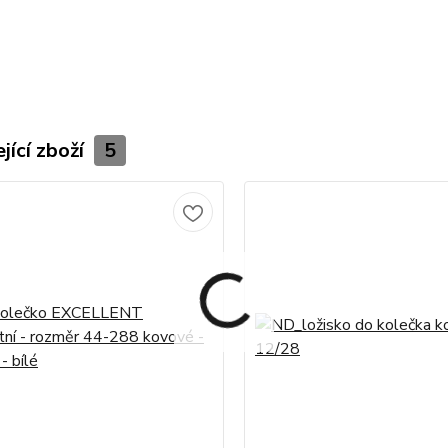
jící zboží
5