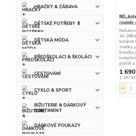
HRAČKY & ZÁBAVA
ND_kole
rozměr 
DĚTSKÉ POTŘEBY 🍼
Nafukova
44-288 k
DĚTSKÁ MÓDA
kočárek 
značky, 
Kolečko 
PŘEDŠKOLÁCI & ŠKOLÁCI
kompltní
pláště a
1 690
CESTOVÁNÍ
1 397 K
CYKLO & SPORT
BIŽUTERIE & DÁRKOVÝ
SORTIMENT
DÁRKOVÉ POUKAZY