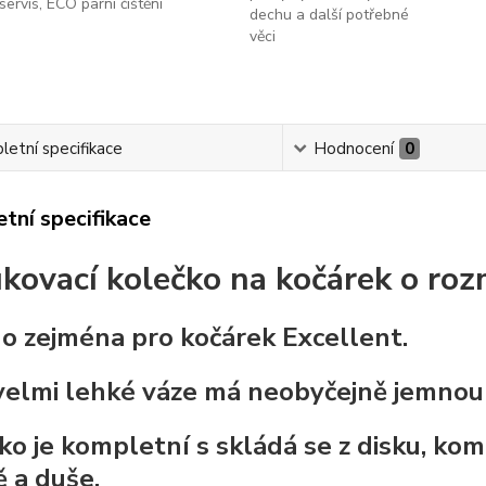
servis, ECO parní čištění
dechu a další potřebné
věci
etní specifikace
Hodnocení
0
tní specifikace
kovací kolečko na kočárek o ro
o zejména pro kočárek Excellent.
velmi lehké váze má neobyčejně jemnou 
ko je kompletní s skládá se z disku, ko
ě a duše.