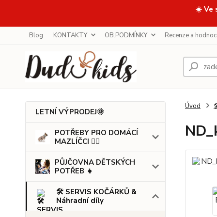
☀️ Ve 
Blog
KONTAKTY
OB.PODMÍNKY
Recenze a hodnoc
Úvod

LETNÍ VÝPRODEJ🌞
ND_k
POTŘEBY PRO DOMÁCÍ
MAZLÍČCI 🐕‍🦺
PŮJČOVNA DĚTSKÝCH
POTŘEB 👧
🛠️ SERVIS KOČÁRKŮ &
Náhradní díly