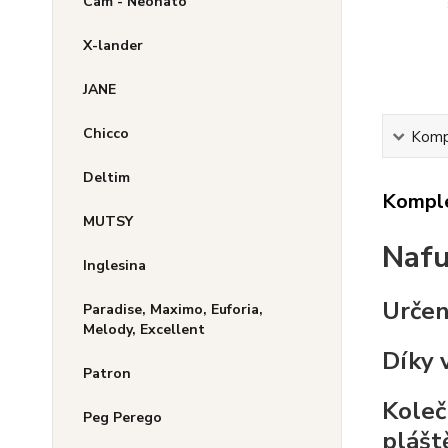
Cam - Neonato
X-lander
JANE
Chicco
Kompl
Deltim
Komple
MUTSY
Nafu
Inglesina
Určen
Paradise, Maximo, Euforia,
Melody, Excellent
Díky 
Patron
Koleč
Peg Perego
plášt