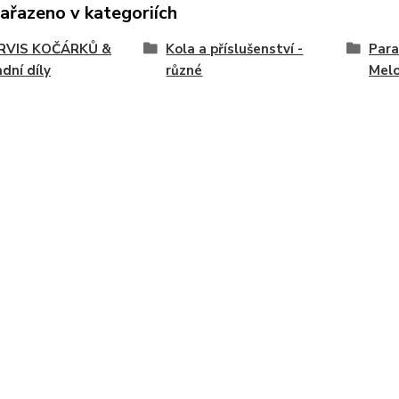
zařazeno v kategoriích
SERVIS KOČÁRKŮ &
Kola a příslušenství -
Para
dní díly
různé
Melo