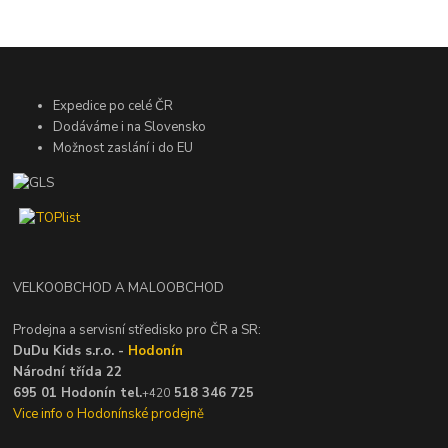
Expedice po celé ČR
Dodáváme i na Slovensko
Možnost zaslání i do EU
VELKOOBCHOD A MALOOBCHOD
Prodejna a servisní středisko pro ČR a SR:
DuDu Kids s.r.o. -
Hodonín
Národní třída 22
695 01 Hodonín tel.
518 346 725
+420
Vice info o Hodonínské prodejně