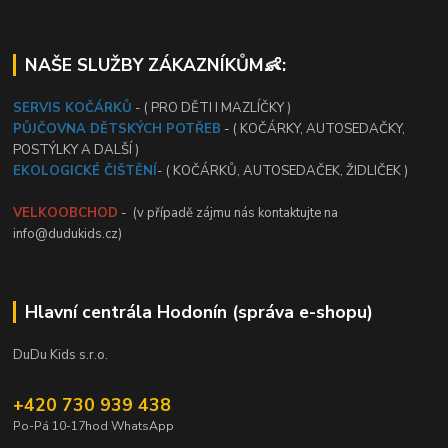
NAŠE SLUŽBY ZÁKAZNÍKŮM👶:
SERVIS KOČÁRKŮ
- ( PRO DĚTI I MAZLÍČKY )
PŮJČOVNA DĚTSKÝCH POTŘEB
- ( KOČÁRKY, AUTOSEDAČKY,
POSTÝLKY A DALŠÍ )
EKOLOGICKÉ ČIŠTĚNÍ
- ( KOČÁRKŮ, AUTOSEDAČEK, ŽIDLIČEK )
VELKOOBCHOD
- (v případě zájmu nás kontaktujte na
info@dudukids.cz)
Hlavní centrála Hodonín (správa e-shopu)
DuDu Kids s.r.o.
+420 730 939 438
Po-Pá 10-17hod WhatsApp