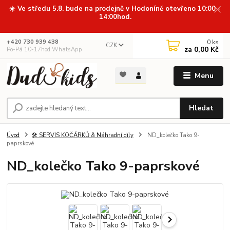
☀️ Ve středu 5.8. bude na prodejně v Hodoníně otevřeno 10:00 -
14:00hod.
0
ks
+420 730 939 438
CZK
za
0,00 Kč
Po-Pá 10-17hod WhatsApp
Menu
Hledat
Úvod
🛠️ SERVIS KOČÁRKŮ & Náhradní díly
ND_kolečko Tako 9-
paprskové
ND_kolečko Tako 9-paprskové