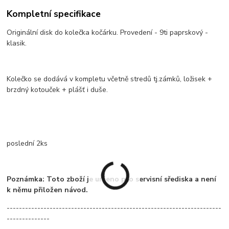
Kompletní specifikace
Originální disk do kolečka kočárku. Provedení - 9ti paprskový -
klasik.
Kolečko se dodává v kompletu včetně stredů tj.zámků, ložisek +
brzdný kotouček + plášť i duše.
poslední 2ks
Poznámka: Toto zboží je určeno pro servisní sřediska a není
k němu přiložen návod.
----------------------------------------------------------------------
--------------