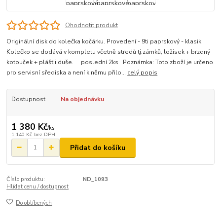
Ohodnotit produkt
Originální disk do kolečka kočárku. Provedení - 9ti paprskový - klasik.
Kolečko se dodává v kompletu včetně stredů tj.zámků, ložisek + brzdný
kotouček + plášť i duše. poslední 2ks Poznámka: Toto zboží je určeno
pro servisní sřediska a není k němu přilo...
celý popis
Dostupnost
Na objednávku
1 380 Kč
/
ks
1 140 Kč
bez DPH
Přidat do košíku
Číslo produktu:
ND_1093
Hlídat cenu / dostupnost
Do oblíbených