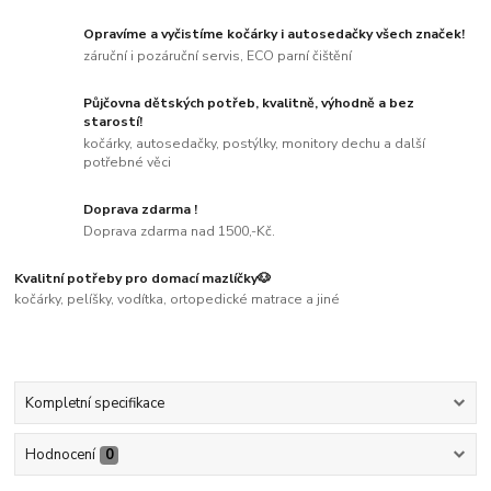
Opravíme a vyčistíme kočárky i autosedačky všech značek!
záruční i pozáruční servis, ECO parní čištění
Půjčovna dětských potřeb, kvalitně, výhodně a bez
starostí!
kočárky, autosedačky, postýlky, monitory dechu a další
potřebné věci
Doprava zdarma !
Doprava zdarma nad 1500,-Kč.
Kvalitní potřeby pro domací mazlíčky🐶
kočárky, pelíšky, vodítka, ortopedické matrace a jiné
Kompletní specifikace
Hodnocení
0