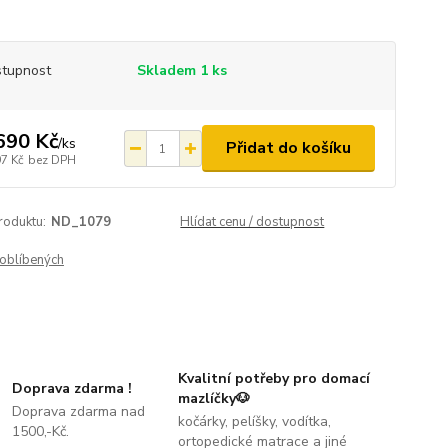
tupnost
Skladem 1 ks
690 Kč
/
ks
Přidat do košíku
97 Kč
bez DPH
roduktu:
ND_1079
Hlídat cenu / dostupnost
oblíbených
Kvalitní potřeby pro domací
Doprava zdarma !
mazlíčky🐶
Doprava zdarma nad
kočárky, pelíšky, vodítka,
1500,-Kč.
ortopedické matrace a jiné