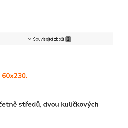
Související zboží
2
a
60x230
.
etně středů, dvou kuličkových