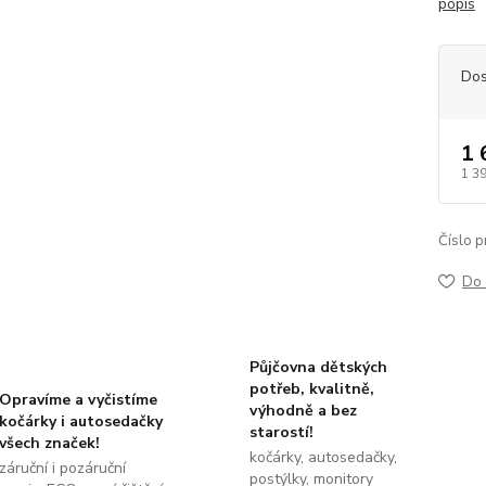
popis
Dos
1 
1 3
Číslo p
Do 
Půjčovna dětských
potřeb, kvalitně,
Opravíme a vyčistíme
výhodně a bez
kočárky i autosedačky
starostí!
všech značek!
kočárky, autosedačky,
záruční i pozáruční
postýlky, monitory