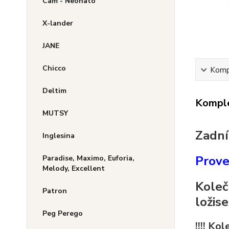
Cam - Neonato
X-lander
JANE
Chicco
Kompl
Deltim
Komple
MUTSY
Zadní
Inglesina
Prove
Paradise, Maximo, Euforia,
Melody, Excellent
Koleč
Patron
ložise
Peg Perego
!!!! Ko