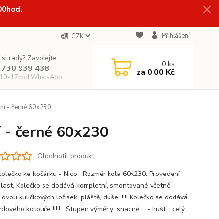
:00hod.
Přihlášení
CZK
 si rady? Zavolejte.
0
ks
 730 939 438
za
0,00 Kč
 10-17hod WhatsApp
ní - černé 60x230
í - černé 60x230
Ohodnotit produkt
kolečko ke kočárku - Nico. Rozměr kola 60x230. Provedení
plast. Kolečko se dodává kompletní, smontované včetně
 dvou kuličkových ložisek, pláště, duše. !!!! Kolečko se dodává
zdového kotouče !!!!! Stupen výměny: snadné. - hušt...
celý