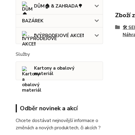
DŮM🏠 & ZAHRADA🌳
Zboží 
BAZÁREK
🛠️ 
Náhra
❗VÝPRODEJOVÉ AKCE❗
Služby
Kartony a obalový
materiál
Odběr novinek a akcí
Chcete dostávat nejnovější informace o
změnách a nových produktech, či akcích ?