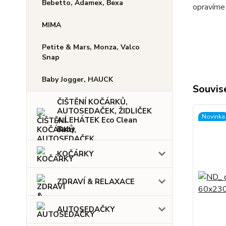
Bebetto, Adamex, Bexa
opravíme 
MIMA
Petite & Mars, Monza, Valco
Snap
Baby Jogger, HAUCK
Souvise
ČIŠTĚNÍ KOČÁRKŮ,
AUTOSEDAČEK, ŽIDLIČEK
Novinka
A LEHÁTEK Eco Clean
Baby
KOČÁRKY
ZDRAVÍ & RELAXACE
AUTOSEDAČKY