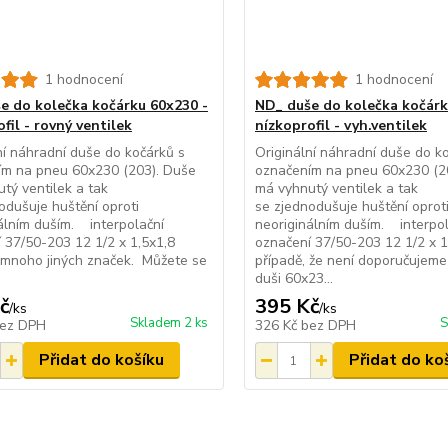
1 hodnocení
1 hodnocení
e do kolečka kočárku 60x230 -
ND_ duše do kolečka kočárk
fil - rovný ventilek
nízkoprofil - vyh.ventilek
ní náhradní duše do kočárků s
Originální náhradní duše do k
ím na pneu 60x230 (203). Duše
označením na pneu 60x230 (2
tý ventilek a tak
má vyhnutý ventilek a tak
odušuje huštění oproti
se zjednodušuje huštění oprot
álním duším. interpolační
neoriginálním duším. interpol
 37/50-203 12 1/2 x 1,5x1,8
označení 37/50-203 12 1/2 x 
.... a mnoho jiných značek. Můžete se
případě, že není doporučujeme 
duši 60x23...
č
395 Kč
/
ks
/
ks
Skladem 2 ks
S
ez DPH
326 Kč
bez DPH
Přidat do košíku
Přidat do ko