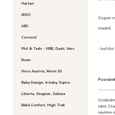
Hartan
JEDO
Stupen v
ABC
snadné.
Concord
- huštění
Phil & Teds - VIBE, Dash, Verv
Roan
Hoco Austria, Moon S3
Poznámka
Baby Design, 4-baby, Espiro
-----------
Liberta, Stegner, Zekiwa
Dodáváme 
Bébé Confort, High Trek
námi. Sta
navrhne n