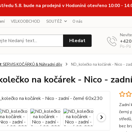
středu 5.8. bude na prodejně v Hodoníně otevřeno 10:00 - 14
ení
VELKOOBCHOD
SOUTĚŽ
O nás
Nevíte
Hledat
+420
Po-Pá
️ SERVIS KOČÁRKŮ & Náhradní díly
ND_kolečko na kočárek - Nico - zad
olečko na kočárek - Nico - zadn
Zadní 
černý 
středů,
bez br