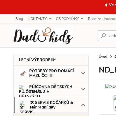
☀️ Ve 
Blog
KONTAKTY
OB.PODMÍNKY
Recenze a hodnoc
Úvod

LETNÍ VÝPRODEJ🌞
ND_k
POTŘEBY PRO DOMÁCÍ
MAZLÍČCI 🐕‍🦺
PŮJČOVNA DĚTSKÝCH
POTŘEB 👧
🛠️ SERVIS KOČÁRKŮ &
Náhradní díly