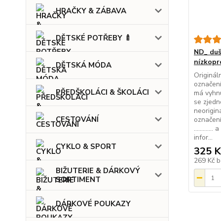
HRAČKY & ZÁBAVA
DĚTSKÉ POTŘEBY 🍼
ND_ duš
nízkopro
DĚTSKÁ MÓDA
Originál
označen
PŘEDŠKOLÁCI & ŠKOLÁCI
má vyhnu
se zjedn
neorigin
CESTOVÁNÍ
označení
.........
infor...
CYKLO & SPORT
325 K
269 Kč
b
BIŽUTERIE & DÁRKOVÝ
SORTIMENT
DÁRKOVÉ POUKAZY