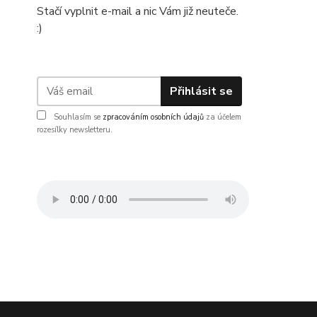
Stačí vyplnit e-mail a nic Vám již neuteče.
:)
Přihlásit se
Souhlasím se
zpracováním osobních údajů
za účelem
rozesílky newsletteru.