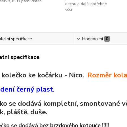
servis, ECO parní čištění
dechu a další potřebné
věci
etní specifikace
Hodnocení
0
tní specifikace
 kolečko ke kočárku - Nico.
Rozměr kol
dení černý plast.
ko se dodává kompletní, smontované vč
k, pláště, duše.
lečko se dodává bez
brzdového kotouče
!!!!!