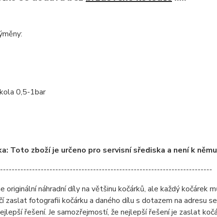
ýměny:
 kola 0,5-1bar
: Toto zboží je určeno pro servisní sřediska a není k něm
-------------------------------------------------------------------------
originální náhradní díly na většinu kočárků, ale každý kočárek můž
čí zaslat fotografii kočárku a daného dílu s dotazem na adresu 
ejlepší řešení. Je samozřejmostí, že nejlepší řešení je zaslat ko