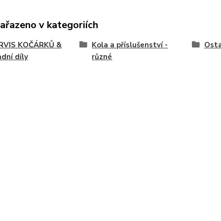
zařazeno v kategoriích
SERVIS KOČÁRKŮ &
Kola a příslušenství -
Osta
dní díly
různé