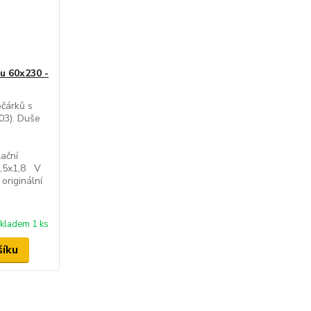
u 60x230 -
očárků s
03). Duše
i
ační
1,5x1,8 V
originální
kladem 1 ks
šíku