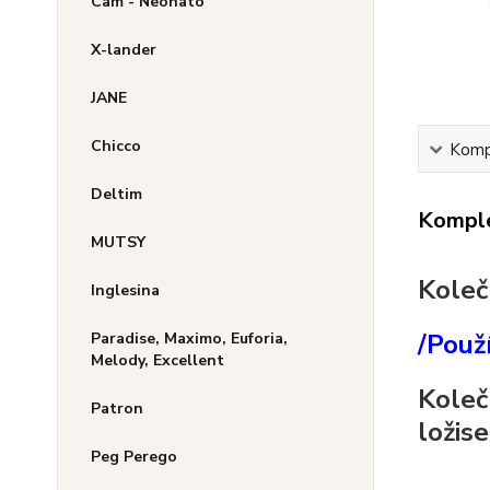
Cam - Neonato
X-lander
JANE
Chicco
Kompl
Deltim
Komple
MUTSY
Koleč
Inglesina
/Použ
Paradise, Maximo, Euforia,
Melody, Excellent
Koleč
Patron
ložise
Peg Perego