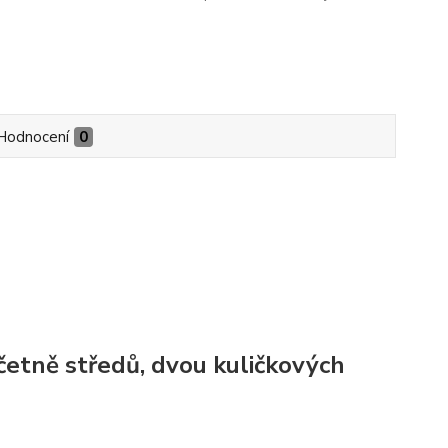
Hodnocení
0
etně středů, dvou kuličkových