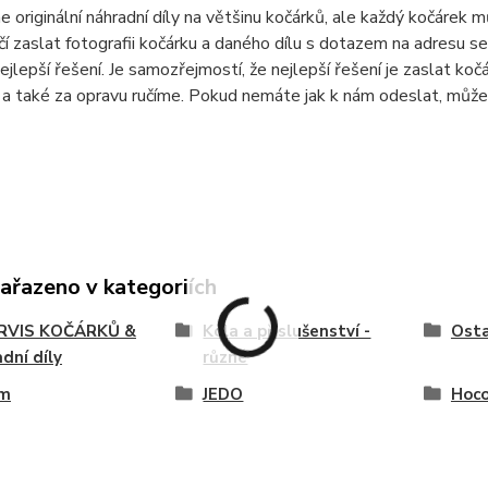
originální náhradní díly na většinu kočárků, ale každý kočárek můž
čí zaslat fotografii kočárku a daného dílu s dotazem na adresu 
ejlepší řešení. Je samozřejmostí, že nejlepší řešení je zaslat ko
a také za opravu ručíme. Pokud nemáte jak k nám odeslat, může
zařazeno v kategoriích
SERVIS KOČÁRKŮ &
Kola a příslušenství -
Osta
dní díly
různé
im
JEDO
Hoco