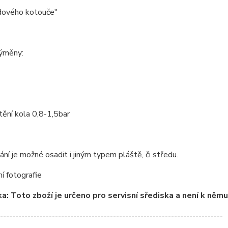
dového kotouče"
ýměny:
tění kola 0,8-1,5bar
ní je možné osadit i jiným typem pláště, či středu.
ní fotografie
: Toto zboží je určeno pro servisní sřediska a není k něm
-------------------------------------------------------------------------