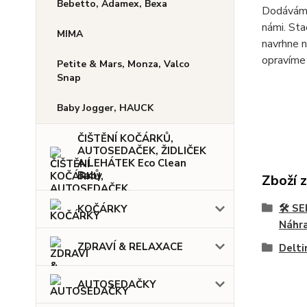
Bebetto, Adamex, Bexa
Dodáváme 
námi. Sta
MIMA
navrhne n
opravíme 
Petite & Mars, Monza, Valco
Snap
Baby Jogger, HAUCK
ČIŠTĚNÍ KOČÁRKŮ,
AUTOSEDAČEK, ŽIDLIČEK
A LEHÁTEK Eco Clean
Baby
Zboží 
🛠️ 
KOČÁRKY
Náhra
ZDRAVÍ & RELAXACE
Delt
AUTOSEDAČKY