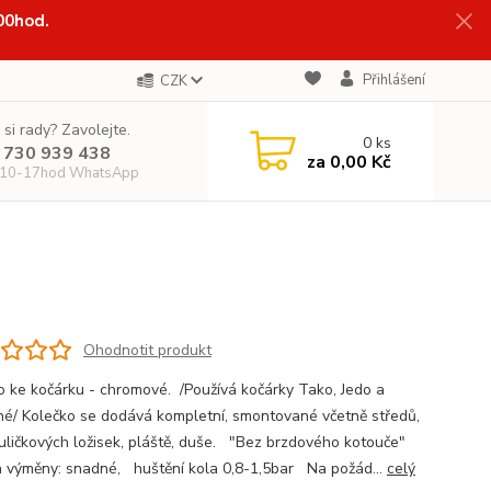
:00hod.
Přihlášení
CZK
 si rady? Zavolejte.
0
ks
 730 939 438
za
0,00 Kč
 10-17hod WhatsApp
Ohodnotit produkt
o ke kočárku - chromové. /Používá kočárky Tako, Jedo a
é/ Kolečko se dodává kompletní, smontované včetně středů,
uličkových ložisek, pláště, duše. "Bez brzdového kotouče"
 výměny: snadné, huštění kola 0,8-1,5bar Na požád...
celý