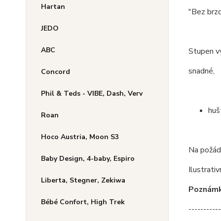
Hartan
"Bez brz
JEDO
ABC
Stupen v
snadné,
Concord
Phil & Teds - VIBE, Dash, Verv
huš
Roan
Hoco Austria, Moon S3
Na požádá
Baby Design, 4-baby, Espiro
Ilustrativ
Liberta, Stegner, Zekiwa
Poznámka
Bébé Confort, High Trek
-----------