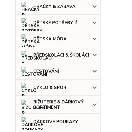
HRAČKY & ZÁBAVA
DĚTSKÉ POTŘEBY 🍼
DĚTSKÁ MÓDA
PŘEDŠKOLÁCI & ŠKOLÁCI
CESTOVÁNÍ
CYKLO & SPORT
BIŽUTERIE & DÁRKOVÝ
SORTIMENT
DÁRKOVÉ POUKAZY