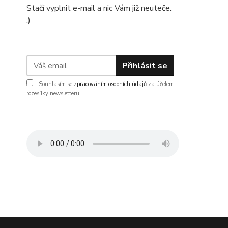
Stačí vyplnit e-mail a nic Vám již neuteče.
:)
Přihlásit se
Souhlasím se
zpracováním osobních údajů
za účelem
rozesílky newsletteru.