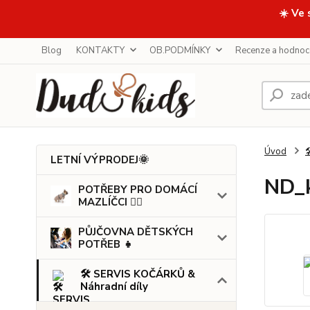
☀️ Ve 
Blog
KONTAKTY
OB.PODMÍNKY
Recenze a hodnoc
Úvod

LETNÍ VÝPRODEJ🌞
ND_k
POTŘEBY PRO DOMÁCÍ
MAZLÍČCI 🐕‍🦺
PŮJČOVNA DĚTSKÝCH
POTŘEB 👧
🛠️ SERVIS KOČÁRKŮ &
Náhradní díly