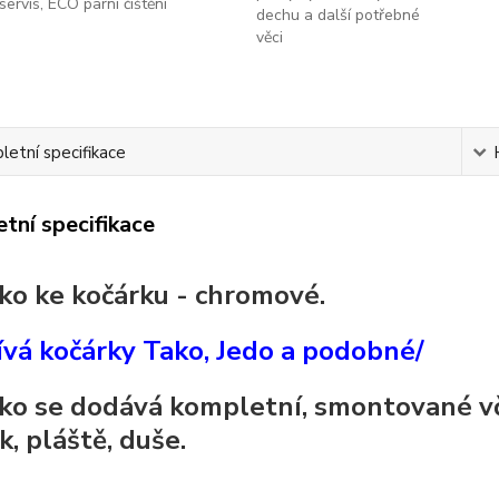
servis, ECO parní čištění
dechu a další potřebné
věci
etní specifikace
tní specifikace
ko ke kočárku - chromové.
ívá kočárky Tako, Jedo a podobné/
ko se dodává kompletní, smontované vč
k, pláště, duše.