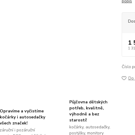
popis
Dos
1 
1 3
Číslo p
Do 
Půjčovna dětských
potřeb, kvalitně,
Opravíme a vyčistíme
výhodně a bez
kočárky i autosedačky
starostí!
všech značek!
kočárky, autosedačky,
záruční i pozáruční
postýlky, monitory