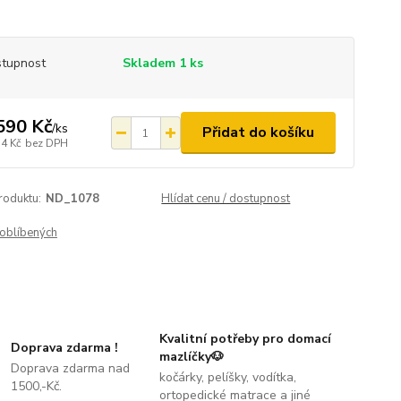
tupnost
Skladem 1 ks
590 Kč
/
ks
Přidat do košíku
14 Kč
bez DPH
roduktu:
ND_1078
Hlídat cenu / dostupnost
oblíbených
Kvalitní potřeby pro domací
Doprava zdarma !
mazlíčky🐶
Doprava zdarma nad
kočárky, pelíšky, vodítka,
1500,-Kč.
ortopedické matrace a jiné