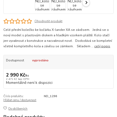
Ohodnotit produkt
Celé přední kolečko ke kočárku X-lander XA se závěsem. Jedná se o
nový model s plastovým diskem a hladkým vzorkem pláště. Kolo stačí
jen vyvaknout z konstrukce a nacvaknout nové. Dododává se kompletní
včetně kompletního kola a závěsu se zámkem. Skladem ...
celý popis
Dostupnost
vyprodáno
2 990 Kč
/
ks
2 471 Kč
bez DPH
Momentálně není k dispozici
Číslo produktu:
ND_1296
Hlídat cenu / dostupnost
Do oblíbených
Podobné produkty