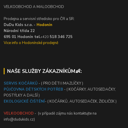
VELKOOBCHOD A MALOOBCHOD
Prodejna a servisní středisko pro ČR a SR:
DuDu Kids s.r.o. -
Hodonín
Národní třída 22
695 01 Hodonín tel.
518 346 725
+420
Vice info o Hodonínské prodejně
NAŠE SLUŽBY ZÁKAZNÍKŮM👶:
SERVIS KOČÁRKŮ
- ( PRO DĚTI I MAZLÍČKY )
PŮJČOVNA DĚTSKÝCH POTŘEB
- ( KOČÁRKY, AUTOSEDAČKY,
POSTÝLKY A DALŠÍ )
EKOLOGICKÉ ČIŠTĚNÍ
- ( KOČÁRKŮ, AUTOSEDAČEK, ŽIDLIČEK )
VELKOOBCHOD
- (v případě zájmu nás kontaktujte na
info@dudukids.cz)