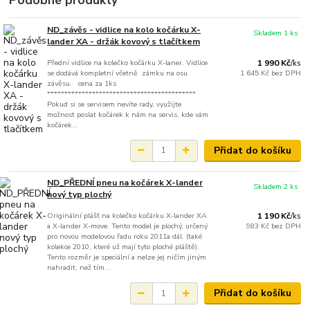
ND_závěs - vidlice na kolo kočárku X-
Skladem 1 ks
lander XA - držák kovový s tlačítkem
Přední vidlice na kolečko kočárku X-laner. Vidlice
1 990 Kč
/
ks
se dodává kompletní včetně zámku na osu
1 645 Kč
bez DPH
závěsu. cena za 1ks
*******************************************
Pokud si se servisem nevíte rady, využijte
možnost poslat kočárek k nám na servis, kde vám
kočárek...
Přidat do košíku
ND_PŘEDNÍ pneu na kočárek X-lander
Skladem 2 ks
nový typ plochý
Originální plášť na kolečko kočárku X-lander XA
1 190 Kč
/
ks
a X-lander X-move. Tento model je plochý, určený
983 Kč
bez DPH
pro novou modelovou řadu roku 2011a dál. (také
kolekce 2010, které už mají tyto ploché pláště).
Tento rozměr je speciální a nelze jej ničím jiným
nahradit, než tím...
Přidat do košíku