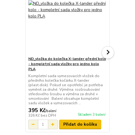
ND_vložka do kolečka X-lander přední kolo
ND_závěs - v
- kompletní sada vložky pro jedno kolo
lander XA - 
PLA
Přední vidli
Vidlice se 
Kompletní sada vymezovacích vložek do
na osu závě
předního kolečka kočárku X-lander
************
(plast.disk). Pokud se opotřebí, je potřeba
Pokud si se 
vyměnit za druhé. Výměna: rozšroubování
možnost posl
středového šroubu a výměna za druhé +
vám kočárek.
smontování Balení obsahuje kompletní
sadu vložek a vymezovacích ...
395 Kč
1 990 Kč
/
balení
Skladem 3 balení
326 Kč
bez DPH
1 645 Kč
bez
Přidat do košíku