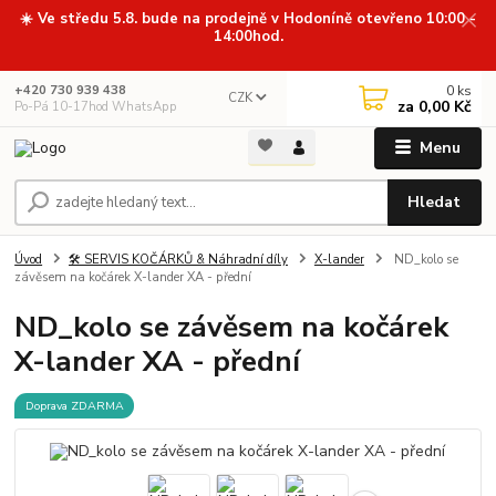
☀️ Ve středu 5.8. bude na prodejně v Hodoníně otevřeno 10:00 -
14:00hod.
0
ks
+420 730 939 438
CZK
za
0,00 Kč
Po-Pá 10-17hod WhatsApp
Menu
Hledat
Úvod
🛠️ SERVIS KOČÁRKŮ & Náhradní díly
X-lander
ND_kolo se
závěsem na kočárek X-lander XA - přední
ND_kolo se závěsem na kočárek
X-lander XA - přední
Doprava ZDARMA