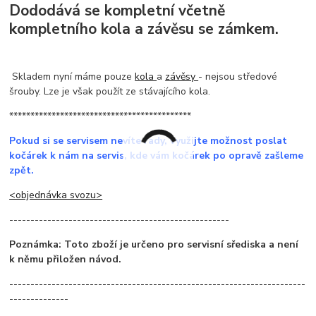
Dododává se kompletní včetně
kompletního kola a závěsu se zámkem.
Skladem nyní máme pouze
kola
a
závěsy
- nejsou středové
šrouby. Lze je však použít ze stávajícího kola.
*******************************************
Pokud si se servisem nevíte rady, využijte možnost poslat
kočárek k nám na servis, kde vám kočárek po opravě zašleme
zpět.
<objednávka svozu>
----------------------------------------------------
Poznámka: Toto zboží je určeno pro servisní sřediska a není
k němu přiložen návod.
----------------------------------------------------------------------
--------------