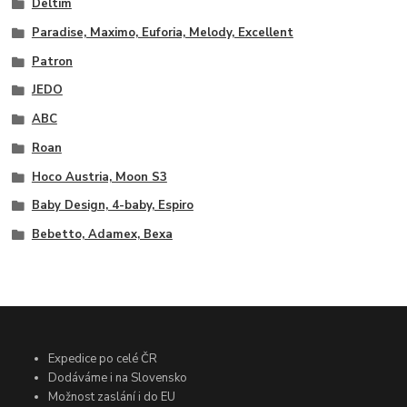
Deltim
Paradise, Maximo, Euforia, Melody, Excellent
Patron
JEDO
ABC
Roan
Hoco Austria, Moon S3
Baby Design, 4-baby, Espiro
Bebetto, Adamex, Bexa
Expedice po celé ČR
Dodáváme i na Slovensko
Možnost zaslání i do EU