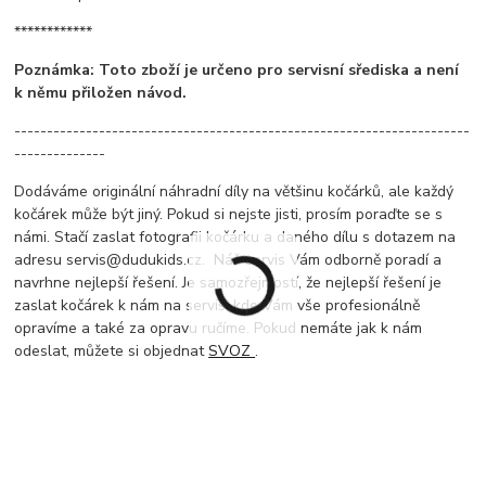
************
Poznámka: Toto zboží je určeno pro servisní sřediska a není
k němu přiložen návod.
----------------------------------------------------------------------
--------------
Dodáváme originální náhradní díly na většinu kočárků, ale každý
kočárek může být jiný. Pokud si nejste jisti, prosím poraďte se s
námi. Stačí zaslat fotografii kočárku a daného dílu s dotazem na
adresu servis@dudukids.cz. Náš servis Vám odborně poradí a
navrhne nejlepší řešení. Je samozřejmostí, že nejlepší řešení je
zaslat kočárek k nám na servis, kde Vám vše profesionálně
opravíme a také za opravu ručíme. Pokud nemáte jak k nám
odeslat, můžete si objednat
SVOZ
.