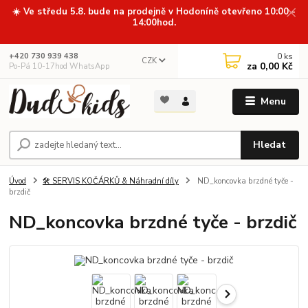
☀️ Ve středu 5.8. bude na prodejně v Hodoníně otevřeno 10:00 -
14:00hod.
0
ks
+420 730 939 438
CZK
za
0,00 Kč
Po-Pá 10-17hod WhatsApp
Menu
Hledat
Úvod
🛠️ SERVIS KOČÁRKŮ & Náhradní díly
ND_koncovka brzdné tyče -
brzdič
ND_koncovka brzdné tyče - brzdič