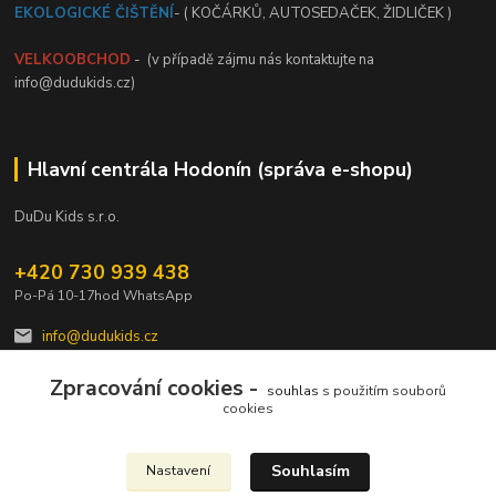
EKOLOGICKÉ ČIŠTĚNÍ
- ( KOČÁRKŮ, AUTOSEDAČEK, ŽIDLIČEK )
VELKOOBCHOD
- (v případě zájmu nás kontaktujte na
info@dudukids.cz)
Hlavní centrála Hodonín (správa e-shopu)
DuDu Kids s.r.o.
+420 730 939 438
Po-Pá 10-17hod WhatsApp
info@dudukids.cz
Zpracování cookies -
souhlas
s použitím souborů
cookies
Souhlasím
Nastavení
Upravit sběr cookies.