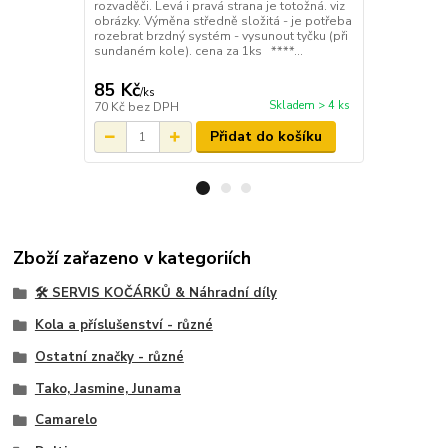
rozvaděči. Levá i pravá strana je totožná. viz
většiny nápra
obrázky. Výměna středně složitá - je potřeba
pravá strana
rozebrat brzdný systém - vysunout tyčku (při
středně slož
sundaném kole). cena za 1ks ****...
systém - vys
kole). cena za
85 Kč
85 Kč
/
ks
/
ks
Skladem > 4 ks
70 Kč
bez DPH
70 Kč
bez D
Přidat do košíku
Zboží zařazeno v kategoriích
🛠️ SERVIS KOČÁRKŮ & Náhradní díly
Kola a příslušenství - různé
Ostatní značky - různé
Tako, Jasmine, Junama
Camarelo