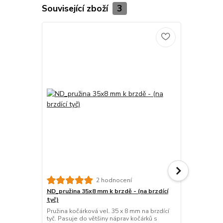
Související zboží
3
2 hodnocení
ND_pružina 35x8 mm k brzdě - (na brzdící
ND_pružina 
tyč)
plast.brzdič
Pružina kočárková vel. 35 x 8 mm na brzdící
Pružina kočá
tyč. Pasuje do většiny náprav kočárků s
plastového p