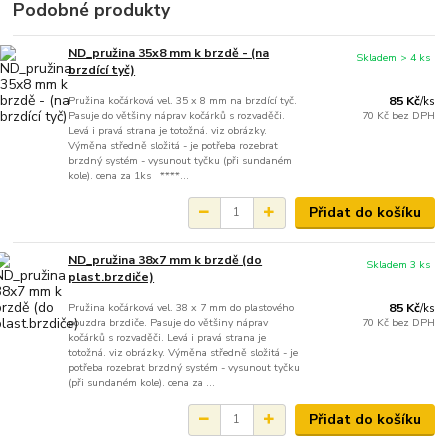
Podobné produkty
ND_pružina 35x8 mm k brzdě - (na
Skladem > 4 ks
brzdící tyč)
Pružina kočárková vel. 35 x 8 mm na brzdící tyč.
85 Kč
/
ks
Pasuje do většiny náprav kočárků s rozvaděči.
70 Kč
bez DPH
Levá i pravá strana je totožná. viz obrázky.
Výměna středně složitá - je potřeba rozebrat
brzdný systém - vysunout tyčku (při sundaném
kole). cena za 1ks ****...
Přidat do košíku
ND_pružina 38x7 mm k brzdě (do
Skladem 3 ks
plast.brzdiče)
Pružina kočárková vel. 38 x 7 mm do plastového
85 Kč
/
ks
pouzdra brzdiče. Pasuje do většiny náprav
70 Kč
bez DPH
kočárků s rozvaděči. Levá i pravá strana je
totožná. viz obrázky. Výměna středně složitá - je
potřeba rozebrat brzdný systém - vysunout tyčku
(při sundaném kole). cena za ...
Přidat do košíku