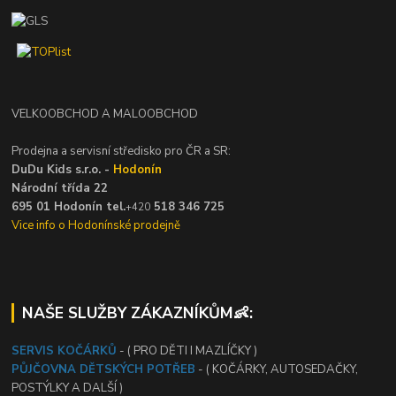
VELKOOBCHOD A MALOOBCHOD
Prodejna a servisní středisko pro ČR a SR:
DuDu Kids s.r.o. -
Hodonín
Národní třída 22
695 01 Hodonín tel.
518 346 725
+420
Vice info o Hodonínské prodejně
NAŠE SLUŽBY ZÁKAZNÍKŮM👶:
SERVIS KOČÁRKŮ
- ( PRO DĚTI I MAZLÍČKY )
PŮJČOVNA DĚTSKÝCH POTŘEB
- ( KOČÁRKY, AUTOSEDAČKY,
POSTÝLKY A DALŠÍ )