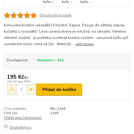
Ohodnotit produkt
Koncovka brzdiče (zavaděč) k brzdné šlapce. Pasuje do většiny náprav
kočárků s rozvaděči. Levá i pravá strana je totožná. viz obrázky. Výměna
středně složitá - je potřeba rozebrat brzdný systém - vysunout tyčku (při
sundaném kole). cena za 1ks Materiál:...
celý popis
Dostupnost
Skladem > 4 ks
195 Kč
/
ks
161 Kč
bez DPH
Přidat do košíku
Číslo produktu:
ND_1346
EAN kód:
1346
Hlídat cenu / dostupnost
Do oblíbených