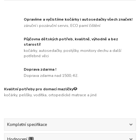
Opravíme a vyčistíme kočárky i autosedačky všech značek!
záruční i pozáruční servis, ECO parní čištění
Půjčovna dětských potřeb, kvalitně, výhodně a bez
starostí!
kočárky, autosedačky, postýlky, monitory dechu a další
potřebné věci
Doprava zdarma !
Doprava zdarma nad 1500,-Kč.
Kvalitní potřeby pro domací mazlíčky🐶
kočárky, pelíšky, vodítka, ortopedické matrace a jiné
Kompletní specifikace
Hodnocení
1