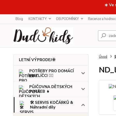
☀️ Ve 
Blog
KONTAKTY
OB.PODMÍNKY
Recenze a hodnoc
Úvod

LETNÍ VÝPRODEJ🌞
ND_l
POTŘEBY PRO DOMÁCÍ
MAZLÍČCI 🐕‍🦺
PŮJČOVNA DĚTSKÝCH
POTŘEB 👧
🛠️ SERVIS KOČÁRKŮ &
Náhradní díly