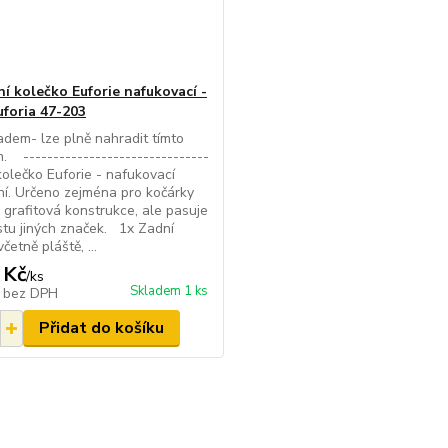
í kolečko Euforie nafukovací -
uforia 47-203
adem- lze plně nahradit tímto
. -------------------------------
kolečko Euforie - nafukovací
í. Určeno zejména pro kočárky
- grafitová konstrukce, ale pasuje
tu jiných značek. 1x Zadní
četně pláště, ...
 Kč
/
ks
Skladem 1 ks
č
bez DPH
Přidat do košíku