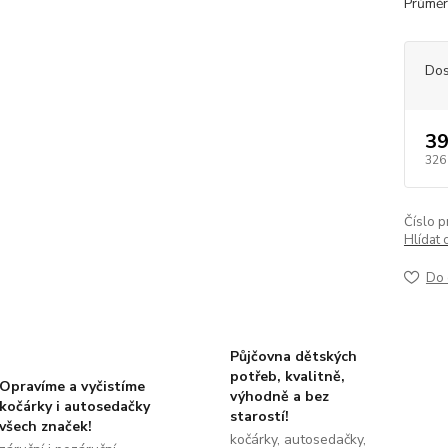
Průměr
Dos
39
326
Číslo p
Hlídat 
Do 
Půjčovna dětských
potřeb, kvalitně,
Opravíme a vyčistíme
výhodně a bez
kočárky i autosedačky
starostí!
všech značek!
kočárky, autosedačky,