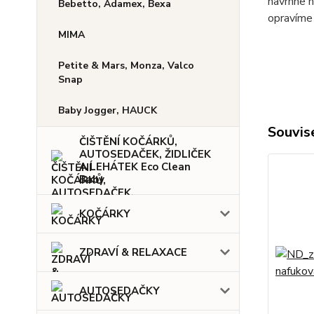
navrhne n
Bebetto, Adamex, Bexa
opravíme 
MIMA
Petite & Mars, Monza, Valco
Snap
Baby Jogger, HAUCK
Souvise
ČIŠTĚNÍ KOČÁRKŮ,
AUTOSEDAČEK, ŽIDLIČEK
A LEHÁTEK Eco Clean
Baby
KOČÁRKY
ZDRAVÍ & RELAXACE
AUTOSEDAČKY