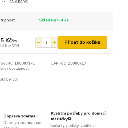
 27...
celý popis
tupnost
Skladem > 4 ks
5 Kč
/
ks
Přidat do košíku
 Kč
bez DPH
roduktu:
1000071-C
EAN kód:
10000717
cenu / dostupnost
oblíbených
Kvalitní potřeby pro domací
Doprava zdarma !
mazlíčky🐶
Doprava zdarma nad
kočárky, pelíšky, vodítka,