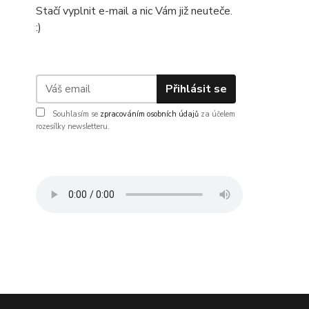
Stačí vyplnit e-mail a nic Vám již neuteče.
:)
Přihlásit se
Souhlasím se
zpracováním osobních údajů
za účelem
rozesílky newsletteru.