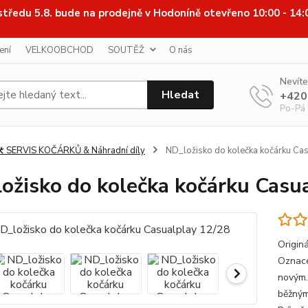
středu 5.8. bude na prodejně v Hodoníně otevřeno 10:00 - 14
ení
VELKOOBCHOD
SOUTĚŽ
O nás
Nevíte
Hledat
+420
Po-Pá
️ SERVIS KOČÁRKŮ & Náhradní díly
ND_ložisko do kolečka kočárku Ca
ožisko do kolečka kočárku Casu
Origin
Oznace
novým.
běžným