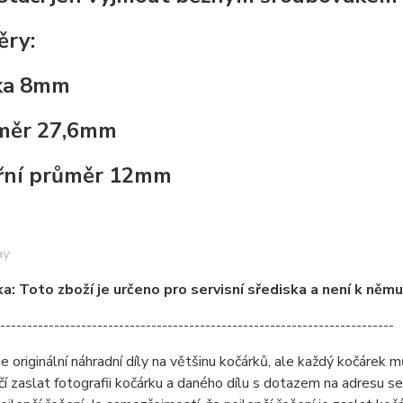
ry:
ka 8mm
měr 27,6mm
třní průměr 12mm
ay
: Toto zboží je určeno pro servisní sřediska a není k něm
-------------------------------------------------------------------------
originální náhradní díly na většinu kočárků, ale každý kočárek můž
čí zaslat fotografii kočárku a daného dílu s dotazem na adresu 