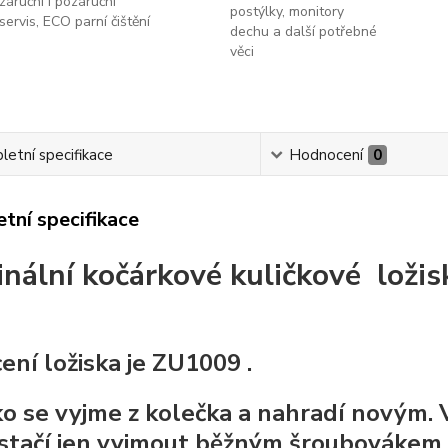
záruční i pozáruční
postýlky, monitory
servis, ECO parní čištění
dechu a další potřebné
věci
etní specifikace
Hodnocení
0
tní specifikace
inální kočárkové kuličkové ložis
ení ložiska je ZU1009 .
ko se vyjme z kolečka a nahradí novým
 stačí jen vyjmout běžným šroubovákem 