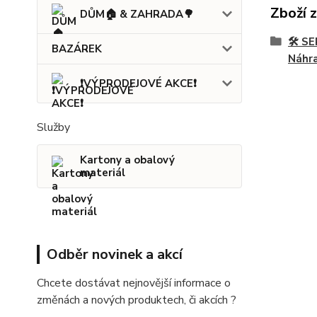
Zboží 
DŮM🏠 & ZAHRADA🌳
🛠️ 
BAZÁREK
Náhra
❗VÝPRODEJOVÉ AKCE❗
Služby
Kartony a obalový
materiál
Odběr novinek a akcí
Chcete dostávat nejnovější informace o
změnách a nových produktech, či akcích ?