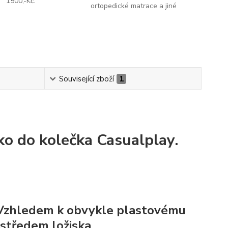
1500,-Kč.
ortopedické matrace a jiné
Související zboží
1
ko do kolečka Casualplay.
. Vzhledem k obvykle plastovému
středem ložiska.