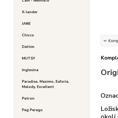
Cam - Neonato
X-lander
JANE
Chicco
Kompl
Deltim
Komple
MUTSY
Orig
Inglesina
Paradise, Maximo, Euforia,
Melody, Excellent
Oznac
Patron
Ložis
Peg Perego
okolí