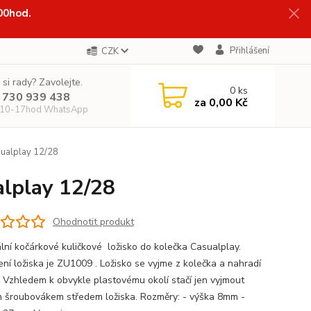
:00hod.
Přihlášení
CZK
 si rady? Zavolejte.
0
ks
 730 939 438
za
0,00 Kč
 10-17hod WhatsApp
sualplay 12/28
alplay 12/28
Ohodnotit produkt
ální kočárkové kuličkové ložisko do kolečka Casualplay.
ní ložiska je ZU1009 . Ložisko se vyjme z kolečka a nahradí
 Vzhledem k obvykle plastovému okolí stačí jen vyjmout
 šroubovákem středem ložiska. Rozměry: - výška 8mm -