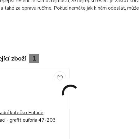
ejlepší řešení. Je samozřejmostí, že nejlepší řešení je zaslat ko
a také za opravu ručíme. Pokud nemáte jak k nám odeslat, může
jící zboží
1