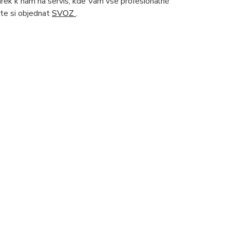
čárek k nám na servis, kde Vám vše profesionálně
te si objednat
SVOZ
.