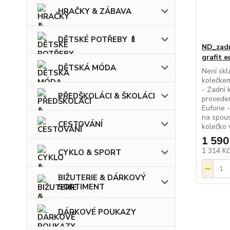
HRAČKY & ZÁBAVA
DĚTSKÉ POTŘEBY 🍼
ND_zadn
grafit e
DĚTSKÁ MÓDA
Není skl
kolečkem
- Zadní 
PŘEDŠKOLÁCI & ŠKOLÁCI
proveden
Euforie 
na spous
CESTOVÁNÍ
kolečko v
1 590
1 314 K
CYKLO & SPORT
BIŽUTERIE & DÁRKOVÝ
SORTIMENT
DÁRKOVÉ POUKAZY