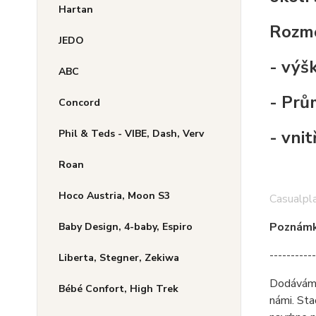
Hartan
Rozmě
JEDO
- výš
ABC
- Prů
Concord
- vni
Phil & Teds - VIBE, Dash, Verv
Roan
Hoco Austria, Moon S3
Casualpl
Poznámka
Baby Design, 4-baby, Espiro
-----------
Liberta, Stegner, Zekiwa
Dodáváme 
Bébé Confort, High Trek
námi. Sta