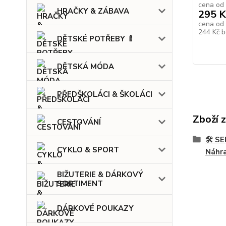
cena od
HRAČKY & ZÁBAVA
295 K
cena od
244 Kč
b
DĚTSKÉ POTŘEBY 🍼
DĚTSKÁ MÓDA
PŘEDŠKOLÁCI & ŠKOLÁCI
Zboží 
CESTOVÁNÍ
🛠️ 
CYKLO & SPORT
Náhra
BIŽUTERIE & DÁRKOVÝ
SORTIMENT
DÁRKOVÉ POUKAZY