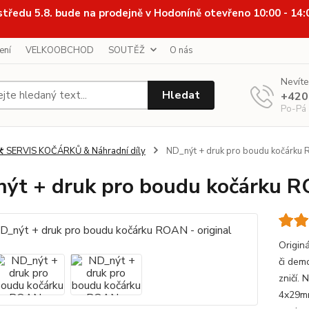
středu 5.8. bude na prodejně v Hodoníně otevřeno 10:00 - 14
ení
VELKOOBCHOD
SOUTĚŽ
O nás
Nevíte
Hledat
+420
Po-Pá
️ SERVIS KOČÁRKŮ & Náhradní díly
ND_nýt + druk pro boudu kočárku R
ýt + druk pro boudu kočárku RO
Origin
či demo
zničí.
4x29mm