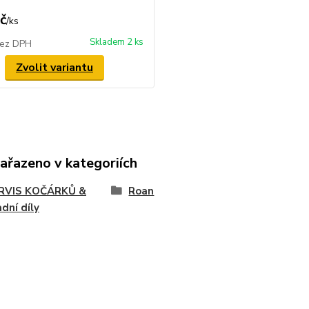
č
/
ks
Skladem 2 ks
ez DPH
Zvolit variantu
zařazeno v kategoriích
SERVIS KOČÁRKŮ &
Roan
dní díly