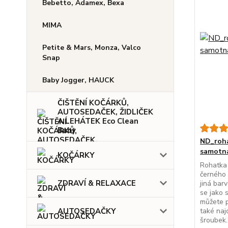
Bebetto, Adamex, Bexa
MIMA
Petite & Mars, Monza, Valco
Snap
Baby Jogger, HAUCK
ČIŠTĚNÍ KOČÁRKŮ,
AUTOSEDAČEK, ŽIDLIČEK
A LEHÁTEK Eco Clean
Baby
ND_roh
samotná
KOČÁRKY
Rohatka 
černého 
ZDRAVÍ & RELAXACE
jiná bar
se jako 
můžete p
AUTOSEDAČKY
také naj
šroubek.