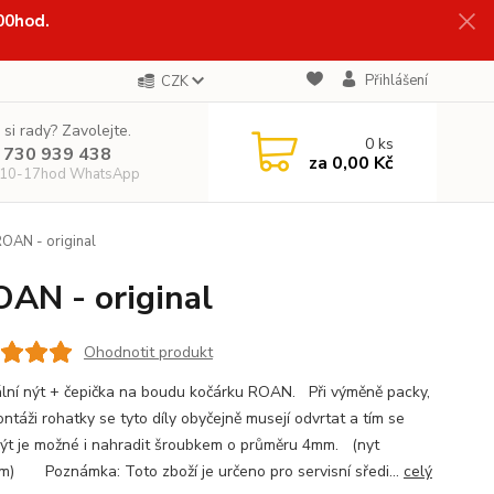
:00hod.
Přihlášení
CZK
 si rady? Zavolejte.
0
ks
 730 939 438
za
0,00 Kč
 10-17hod WhatsApp
OAN - original
AN - original
Ohodnotit produkt
ální nýt + čepička na boudu kočárku ROAN. Při výměně packy,
ntáži rohatky se tyto díly obyčejně musejí odvrtat a tím se
 Nýt je možné i nahradit šroubkem o průměru 4mm. (nyt
) Poznámka: Toto zboží je určeno pro servisní sředi...
celý