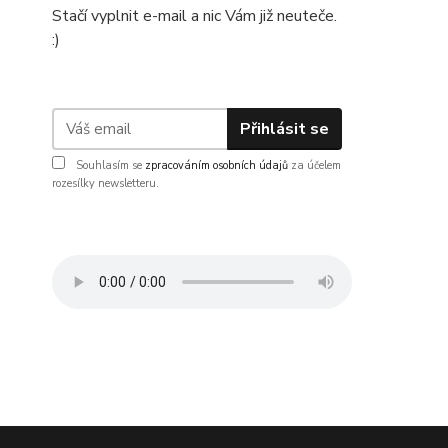
Stačí vyplnit e-mail a nic Vám již neuteče.
:)
Přihlásit se
Souhlasím se
zpracováním osobních údajů
za účelem
rozesílky newsletteru.