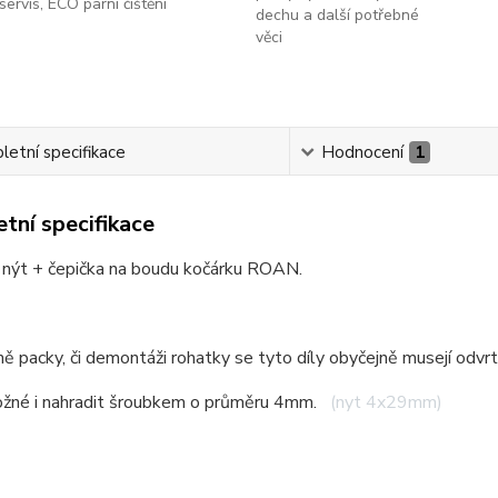
servis, ECO parní čištění
dechu a další potřebné
věci
etní specifikace
Hodnocení
1
tní specifikace
í nýt + čepička na boudu kočárku ROAN.
ě packy, či demontáži rohatky se tyto díly obyčejně musejí odvrta
ožné i nahradit šroubkem o průměru 4mm.
(nyt 4x29mm)