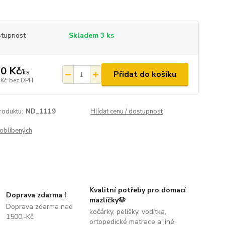
tupnost
Skladem 3 ks
0 Kč
/
ks
Přidat do košíku
 Kč
bez DPH
roduktu:
ND_1119
Hlídat cenu / dostupnost
oblíbených
Kvalitní potřeby pro domací
Doprava zdarma !
mazlíčky🐶
Doprava zdarma nad
kočárky, pelíšky, vodítka,
1500,-Kč.
ortopedické matrace a jiné