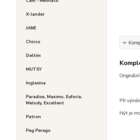
Cam - Neonato
X-lander
JANE
Chicco
Kompl
Deltim
Komple
MUTSY
Origináln
Inglesina
Paradise, Maximo, Euforia,
Při výměn
Melody, Excellent
Nýt je m
Patron
Peg Perego