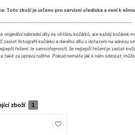
: Toto zboží je určeno pro servisní sřediska a není k něm
-------------------------------------------------------------------------
originální náhradní díly na většinu kočárků, ale každý kočárek můž
čí zaslat fotografii kočárku a daného dílu s dotazem na adresu 
ejlepší řešení. Je samozřejmostí, že nejlepší řešení je zaslat ko
a také za opravu ručíme. Pokud nemáte jak k nám odeslat, může
jící zboží
1