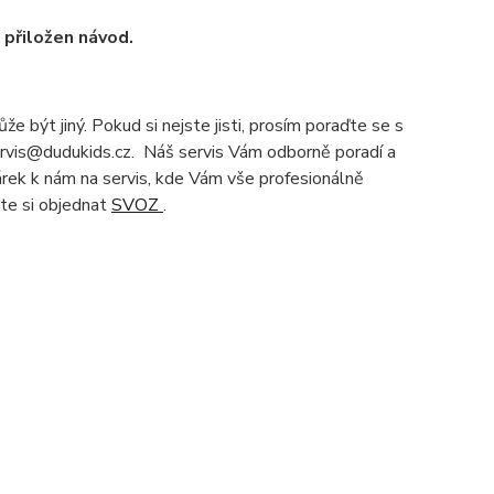
u přiložen návod.
e být jiný. Pokud si nejste jisti, prosím poraďte se s
servis@dudukids.cz. Náš servis Vám odborně poradí a
čárek k nám na servis, kde Vám vše profesionálně
te si objednat
SVOZ
.