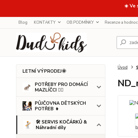
☀️ Ve 
Blog
KONTAKTY
OB.PODMÍNKY
Recenze a hodnoc
Úvod

LETNÍ VÝPRODEJ🌞
ND_n
POTŘEBY PRO DOMÁCÍ
MAZLÍČCI 🐕‍🦺
PŮJČOVNA DĚTSKÝCH
POTŘEB 👧
🛠️ SERVIS KOČÁRKŮ &
Náhradní díly