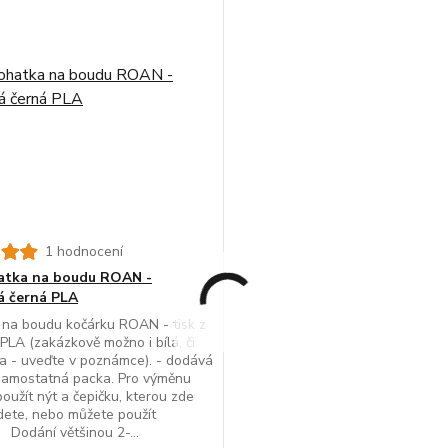
1 hodnocení
atka na boudu ROAN -
 černá PLA
na boudu kočárku ROAN - tisk z
PLA (zakázkově možno i bílá, či
va - uveďte v poznámce). - dodává
samostatná packa. Pro výměnu
oužít nýt a čepičku, kterou zde
dete, nebo můžete použít
 Dodání většinou 2-...