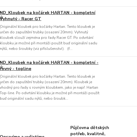
ND_Kloubek na kočárek HARTAN - kompletní
Vyhnutý - Racer GT
Originální kloubek pro kočárky Hartan. Tento kloubek je
určen do zapuštění trubky (osazení 20mm). Vyhnutý
kloubek slouží zejména pro řady Racer GT. Po odvrtání
kloubku je možné při montáži použít buď originální sadu
nýtů, nebo šroubky (viz příslušenství). (f...
ND_Kloubek na kočárek HARTAN - kompletní -
rovný - topline
Originální kloubek pro kočárky Hartan. Tento kloubek je
určen do zapuštění trubky (osazení 20mm). Kloubek je
vhodný pro řady s rovným kloubkem, jako je např. Hartan
Top-line. Po odvrtání kloubku je možné při montáži použít
buď originální sadu nýtů, nebo šroubk...
Půjčovna dětských
potřeb, kvalitně,
Opravíme a vyčistíme