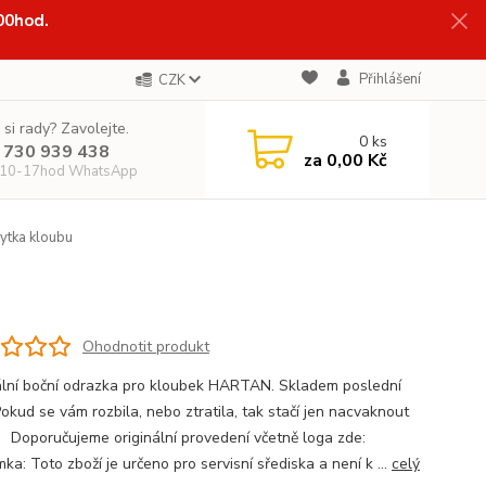
:00hod.
Přihlášení
CZK
 si rady? Zavolejte.
0
ks
 730 939 438
za
0,00 Kč
 10-17hod WhatsApp
ytka kloubu
Ohodnotit produkt
ální boční odrazka pro kloubek HARTAN. Skladem poslední
okud se vám rozbila, nebo ztratila, tak stačí jen nacvaknout
 Doporučujeme originální provedení včetně loga zde:
a: Toto zboží je určeno pro servisní sřediska a není k ...
celý