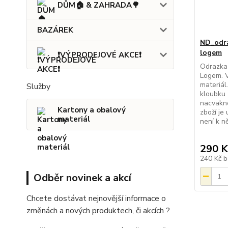
DŮM🏠 & ZAHRADA🌳
BAZÁREK
ND_odra
logem
❗VÝPRODEJOVÉ AKCE❗
Odrazka 
Logem. V
materiá
Služby
kloubku z
nacvakn
Kartony a obalový
zboží je
materiál
není k n
290 K
240 Kč
b
Odběr novinek a akcí
Chcete dostávat nejnovější informace o
změnách a nových produktech, či akcích ?