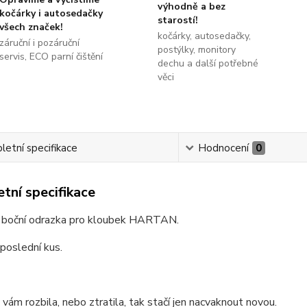
výhodně a bez
kočárky i autosedačky
starostí!
všech značek!
kočárky, autosedačky,
záruční i pozáruční
postýlky, monitory
servis, ECO parní čištění
dechu a další potřebné
věci
etní specifikace
Hodnocení
0
tní specifikace
ní boční odrazka pro kloubek HARTAN.
poslední kus.
vám rozbila, nebo ztratila, tak stačí jen nacvaknout novou.