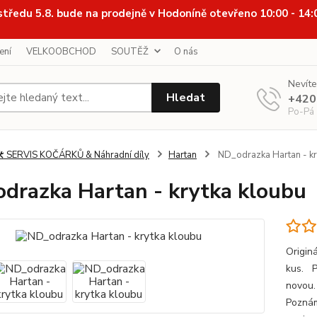
středu 5.8. bude na prodejně v Hodoníně otevřeno 10:00 - 14
ení
VELKOOBCHOD
SOUTĚŽ
O nás
Nevíte
Hledat
+420
Po-Pá
️ SERVIS KOČÁRKŮ & Náhradní díly
Hartan
ND_odrazka Hartan - kr
drazka Hartan - krytka kloubu
Origin
kus. P
novou.
Poznámk