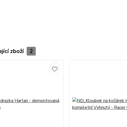
jící zboží
2