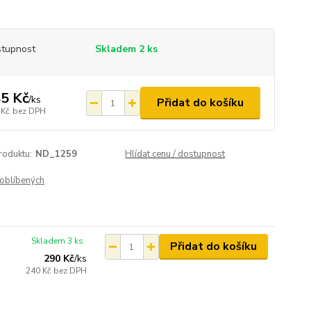
tupnost
Skladem 2 ks
5 Kč
/
ks
Přidat do košíku
 Kč
bez DPH
roduktu:
ND_1259
Hlídat cenu / dostupnost
oblíbených
Skladem 3 ks
Přidat do košíku
290 Kč
/
ks
240 Kč
bez DPH