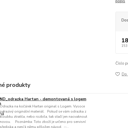
popis
Dos
18
153
Číslo p
Do 
é produkty
ND_odrazka Hartan - demontovaná s logem
Odrazka na kočárek Hartan original s Logem. Vysoce
odrazivý originální materiál. Pokud se vám odrazka z
kloubku ztratila, nebo rozbila, tak stačí jen nacvaknout
novou. Poznámka: Toto zboží je určeno pro servisní
sřediska a není k němu přiložen návod. --...