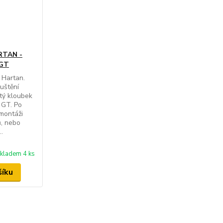
RTAN -
 GT
 Hartan.
uštění
tý kloubek
 GT. Po
 montáži
ů, nebo
..
kladem 4 ks
šíku