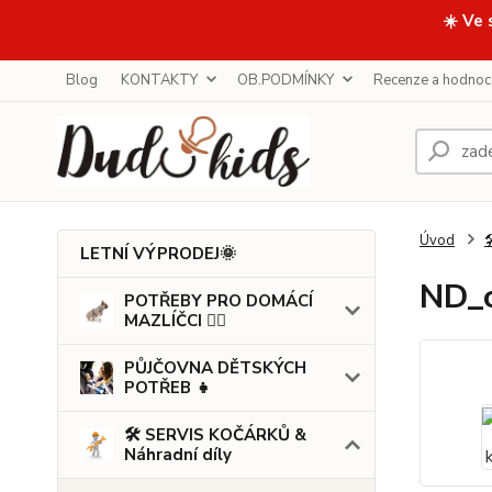
☀️ Ve 
Blog
KONTAKTY
OB.PODMÍNKY
Recenze a hodnoc
Úvod

LETNÍ VÝPRODEJ🌞
ND_o
POTŘEBY PRO DOMÁCÍ
MAZLÍČCI 🐕‍🦺
PŮJČOVNA DĚTSKÝCH
POTŘEB 👧
🛠️ SERVIS KOČÁRKŮ &
Náhradní díly