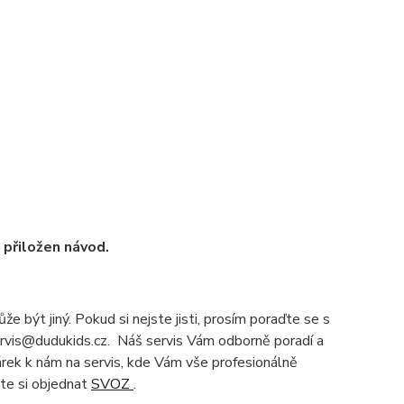
u přiložen návod.
e být jiný. Pokud si nejste jisti, prosím poraďte se s
servis@dudukids.cz. Náš servis Vám odborně poradí a
čárek k nám na servis, kde Vám vše profesionálně
te si objednat
SVOZ
.