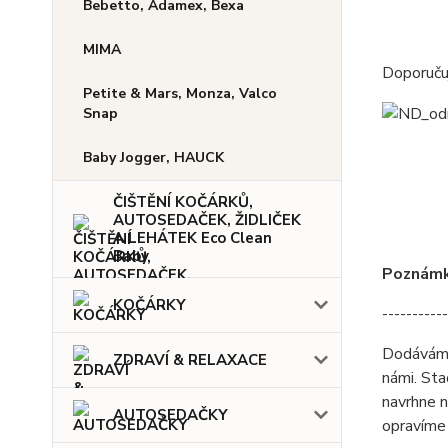
Bebetto, Adamex, Bexa
MIMA
Doporučuj
Petite & Mars, Monza, Valco
Snap
Baby Jogger, HAUCK
ČIŠTĚNÍ KOČÁRKŮ,
AUTOSEDAČEK, ŽIDLIČEK
A LEHÁTEK Eco Clean
Baby
Poznámka
KOČÁRKY
-----------
Dodáváme 
ZDRAVÍ & RELAXACE
námi. Sta
navrhne n
AUTOSEDAČKY
opravíme 