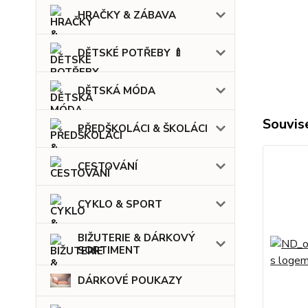
HRAČKY & ZÁBAVA
DĚTSKÉ POTŘEBY 🍼
DĚTSKÁ MÓDA
Souvise
PŘEDŠKOLÁCI & ŠKOLÁCI
CESTOVÁNÍ
CYKLO & SPORT
BIŽUTERIE & DÁRKOVÝ
SORTIMENT
DÁRKOVÉ POUKAZY