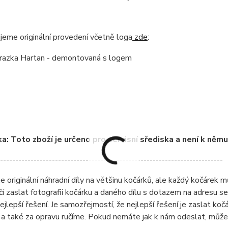
eme originální provedení včetně loga
zde
:
: Toto zboží je určeno pro servisní sřediska a není k něm
-------------------------------------------------------------------------
originální náhradní díly na většinu kočárků, ale každý kočárek můž
čí zaslat fotografii kočárku a daného dílu s dotazem na adresu 
ejlepší řešení. Je samozřejmostí, že nejlepší řešení je zaslat ko
a také za opravu ručíme. Pokud nemáte jak k nám odeslat, může