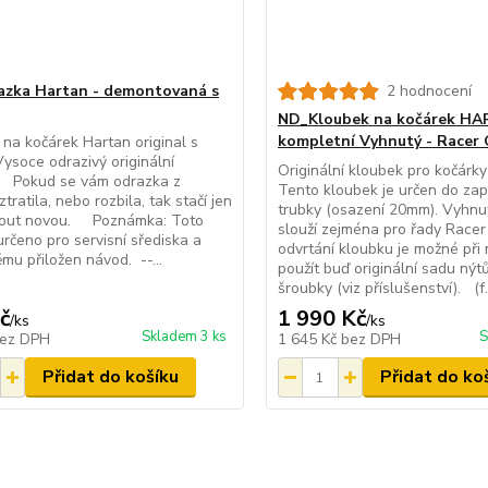
zka Hartan - demontovaná s
2 hodnocení
ND_Kloubek na kočárek HA
kompletní Vyhnutý - Racer
na kočárek Hartan original s
ysoce odrazivý originální
Originální kloubek pro kočárky
l. Pokud se vám odrazka z
Tento kloubek je určen do zap
tratila, nebo rozbila, tak stačí jen
trubky (osazení 20mm). Vyhnu
out novou. Poznámka: Toto
slouží zejména pro řady Racer
 určeno pro servisní sřediska a
odvrtání kloubku je možné při
ěmu přiložen návod. --...
použít buď originální sadu nýt
šroubky (viz příslušenství). (f.
č
1 990 Kč
/
ks
/
ks
Skladem 3 ks
S
ez DPH
1 645 Kč
bez DPH
Přidat do košíku
Přidat do ko