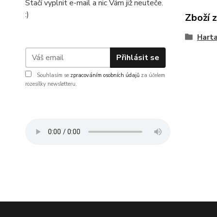
Stačí vyplnit e-mail a nic Vám již neuteče.
:)
Zboží 
Hart
Přihlásit se
Souhlasím se
zpracováním osobních údajů
za účelem
rozesílky newsletteru.