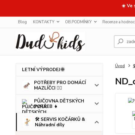
☀️ Ve 
Blog
KONTAKTY
OB.PODMÍNKY
Recenze a hodnoc
Úvod

LETNÍ VÝPRODEJ🌞
ND_o
POTŘEBY PRO DOMÁCÍ
MAZLÍČCI 🐕‍🦺
PŮJČOVNA DĚTSKÝCH
POTŘEB 👧
🛠️ SERVIS KOČÁRKŮ &
Náhradní díly