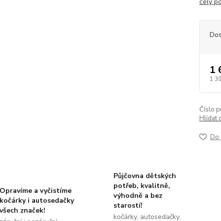
celý p
Dos
1 
1 3
Číslo p
Hlídat 
Do 
Půjčovna dětských
potřeb, kvalitně,
Opravíme a vyčistíme
výhodně a bez
kočárky i autosedačky
starostí!
všech značek!
kočárky, autosedačky,