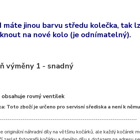
 máte jinou barvu středu kolečka, tak l
knout na nové kolo (je odnímatelný).
ň výměny 1 - snadný
 obsahuje rovný ventilek
: Toto zboží je určeno pro servisní sřediska a není k něm
-------------------------------------------------------------------------
originální náhradní díly na většinu kočárků, ale každý kočárek můž
čí zaslat fotografii kočárku a daného dílu s dotazem na adresu 