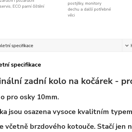
záruční i pozáruční
postýlky, monitory
servis, ECO parní čištění
dechu a další potřebné
věci
etní specifikace
tní specifikace
inální zadní kolo na kočárek - p
o pro osky 10mm.
ka jsou osazena vysoce kvalitním typem 
je včetně brzdového kotouče. Stačí jen 