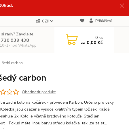
:00hod.
Přihlášení
CZK
 si rady? Zavolejte.
0
ks
 730 939 438
za
0,00 Kč
 10-17hod WhatsApp
- šedý carbon
šedý carbon
Ohodnotit produkt
ální zadní kolo na kočárek - provedení Karbon. Určeno pro osky
Kolečka jsou osazena vysoce kvalitním typem ložisek. Každé
bsahuje 2x. Kolo je včetně brzdového kotouče. Stačí jen
ut. Pokud máte jinou barvu středu kolečka, tak lze ze st...