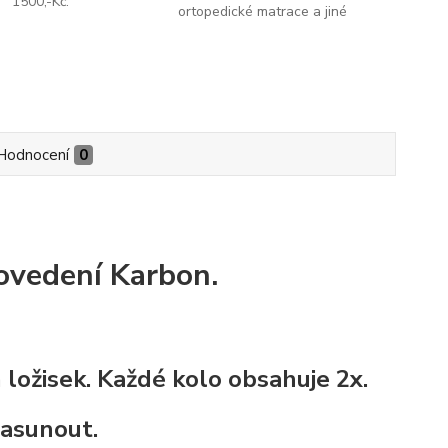
1500,-Kč.
ortopedické matrace a jiné
Hodnocení
0
rovedení Karbon.
ložisek. Každé kolo obsahuje 2x.
nasunout.