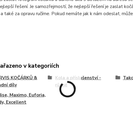
ejlepší řešení. Je samozřejmostí, že nejlepší řešení je zaslat ko
a také za opravu ručíme. Pokud nemáte jak k nám odeslat, může
zařazeno v kategoriích
SERVIS KOČÁRKŮ &
Kola a příslušenství -
Tako
dní díly
různé
ise, Maximo, Euforia,
y, Excellent