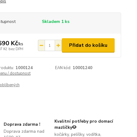
opis
tupnost
Skladem 1 ks
690 Kč
/
ks
Přidat do košíku
97 Kč
bez DPH
roduktu:
1000124
EAN kód:
10001240
cenu / dostupnost
oblíbených
Kvalitní potřeby pro domací
Doprava zdarma !
mazlíčky🐶
Doprava zdarma nad
kočárky, pelíšky, vodítka,