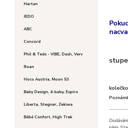
Hartan
JEDO
Pokud
ABC
nacva
Concord
Phil & Teds - VIBE, Dash, Verv
stupe
Roan
Hoco Austria, Moon S3
kolečko
Baby Design, 4-baby, Espiro
Poznámka
Liberta, Stegner, Zekiwa
-----------
Bébé Confort, High Trek
Dodáváme 
námi. Sta