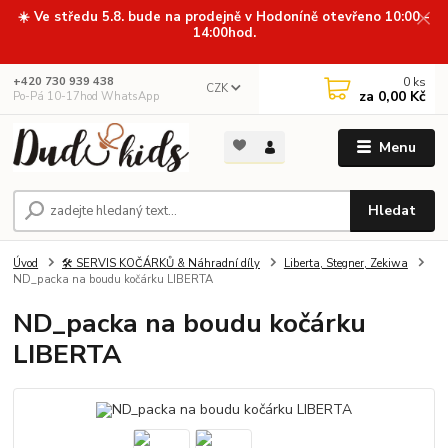
☀️ Ve středu 5.8. bude na prodejně v Hodoníně otevřeno 10:00 -
14:00hod.
0
ks
+420 730 939 438
CZK
za
0,00 Kč
Po-Pá 10-17hod WhatsApp
Menu
Hledat
Úvod
🛠️ SERVIS KOČÁRKŮ & Náhradní díly
Liberta, Stegner, Zekiwa
ND_packa na boudu kočárku LIBERTA
ND_packa na boudu kočárku
LIBERTA