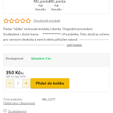
Ohodnotit produkt
Packa "nůžky" na boudu kočárku Liberta. Originální provedení.
Dodáváme i různé barvy. ************ J Poznámka: Toto zboží je určeno
pro servisní sřediska a není k němu přiložen návod. -----------------------
------------------------------------------------...
celý popis
Dostupnost
Skladem 3 ks
350 Kč
/
ks
289 Kč
bez DPH
Přidat do košíku
Číslo produktu:
ND_1277
Hlídat cenu / dostupnost
Do oblíbených