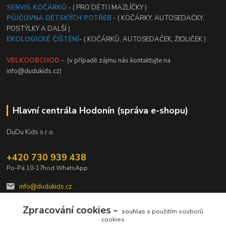
SERVIS KOČÁRKŮ
- ( PRO DĚTI I MAZLÍČKY )
PŮJČOVNA DĚTSKÝCH POTŘEB
- ( KOČÁRKY, AUTOSEDAČKY,
POSTÝLKY A DALŠÍ )
EKOLOGICKÉ ČIŠTĚNÍ
- ( KOČÁRKŮ, AUTOSEDAČEK, ŽIDLIČEK )
VELKOOBCHOD
- (v případě zájmu nás kontaktujte na
info@dudukids.cz)
Hlavní centrála Hodonín (správa e-shopu)
DuDu Kids s.r.o.
+420 730 939 438
Po-Pá 10-17hod WhatsApp
info@dudukids.cz
Zpracování cookies -
souhlas
s použitím souborů
cookies