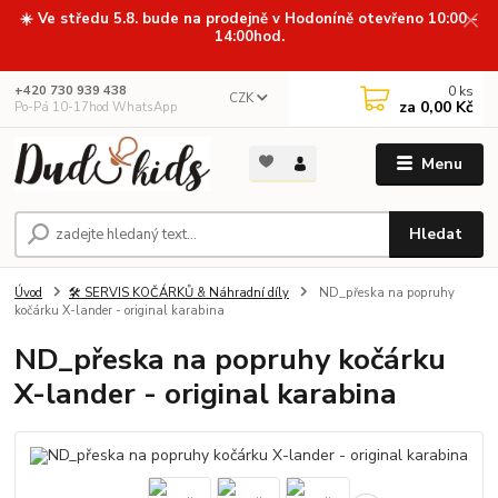
☀️ Ve středu 5.8. bude na prodejně v Hodoníně otevřeno 10:00 -
14:00hod.
0
ks
+420 730 939 438
CZK
za
0,00 Kč
Po-Pá 10-17hod WhatsApp
Menu
Hledat
Úvod
🛠️ SERVIS KOČÁRKŮ & Náhradní díly
ND_přeska na popruhy
kočárku X-lander - original karabina
ND_přeska na popruhy kočárku
X-lander - original karabina