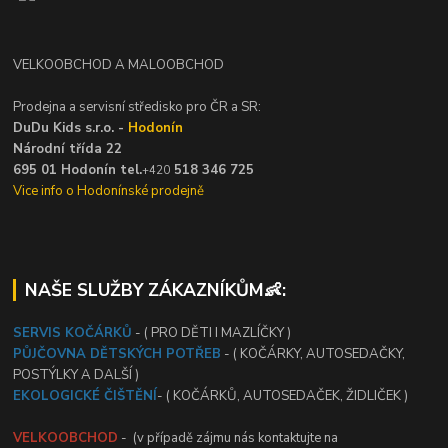
VELKOOBCHOD A MALOOBCHOD
Prodejna a servisní středisko pro ČR a SR:
DuDu Kids s.r.o. -
Hodonín
Národní třída 22
695 01 Hodonín tel.
518 346 725
+420
Vice info o Hodonínské prodejně
NAŠE SLUŽBY ZÁKAZNÍKŮM👶:
SERVIS KOČÁRKŮ
- ( PRO DĚTI I MAZLÍČKY )
PŮJČOVNA DĚTSKÝCH POTŘEB
- ( KOČÁRKY, AUTOSEDAČKY,
POSTÝLKY A DALŠÍ )
EKOLOGICKÉ ČIŠTĚNÍ
- ( KOČÁRKŮ, AUTOSEDAČEK, ŽIDLIČEK )
VELKOOBCHOD
- (v případě zájmu nás kontaktujte na