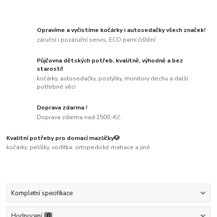
Opravíme a vyčistíme kočárky i autosedačky všech značek!
záruční i pozáruční servis, ECO parní čištění
Půjčovna dětských potřeb, kvalitně, výhodně a bez
starostí!
kočárky, autosedačky, postýlky, monitory dechu a další
potřebné věci
Doprava zdarma !
Doprava zdarma nad 1500,-Kč.
Kvalitní potřeby pro domací mazlíčky🐶
kočárky, pelíšky, vodítka, ortopedické matrace a jiné
Kompletní specifikace
Hodnocení
0