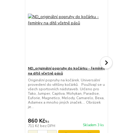
ND_originální popruhy do kočárku - řemínky
na dítě včetně pásů
ND_origináln
Originální popruhy na kočárek. Universální
na dítě vče
provedení do většiny kočárků. Používají se u
Originální p
všech sportovních nádstaveb. Určeno pro
provedení d
Tako, Jumper, Captiva, Mohykan, Paradise,
Používají se
Euforie, Magnetico, Melody, Camarelo, Bexa,
Určeno pro T
Adamex a mnoho jiných značek.... Obrázek
Paradise, Eu
je...
Camarelo, B
značek.... Ve
860 Kč
890 Kč
/
ks
/
ks
Skladem 3 ks
711 Kč
bez DPH
736 Kč
bez 