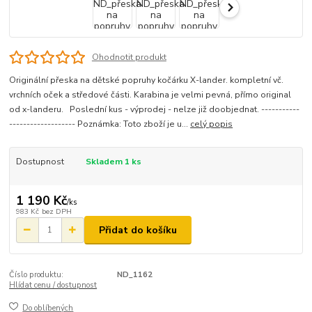
Ohodnotit produkt
Originální přeska na dětské popruhy kočárku X-lander. kompletní vč.
vrchních oček a středové části. Karabina je velmi pevná, přímo original
od x-landeru. Poslední kus - výprodej - nelze již doobjednat. -----------
------------------- Poznámka: Toto zboží je u...
celý popis
Dostupnost
Skladem 1 ks
1 190 Kč
/
ks
983 Kč
bez DPH
Přidat do košíku
Číslo produktu:
ND_1162
Hlídat cenu / dostupnost
Do oblíbených