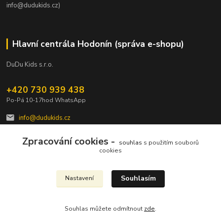
info@dudukids.cz)
Hlavní centrála Hodonín (správa e-shopu)
DuDu Kids s.r.o.
+420 730 939 438
Po-Pá 10-17hod WhatsApp
info@dudukids.cz
Zpracování cookies -
souhlas
s použitím souborů
cookies
Souhlasím
Nastavení
Upravit sběr cookies.
Souhlas můžete odmítnout
zde
.
Vytvořeno na
Eshop-rychle.cz