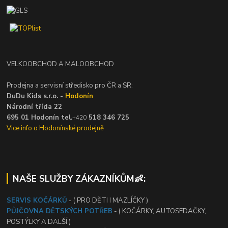
VELKOOBCHOD A MALOOBCHOD
Prodejna a servisní středisko pro ČR a SR:
DuDu Kids s.r.o. -
Hodonín
Národní třída 22
695 01 Hodonín tel.
518 346 725
+420
Vice info o Hodonínské prodejně
NAŠE SLUŽBY ZÁKAZNÍKŮM👶:
SERVIS KOČÁRKŮ
- ( PRO DĚTI I MAZLÍČKY )
PŮJČOVNA DĚTSKÝCH POTŘEB
- ( KOČÁRKY, AUTOSEDAČKY,
POSTÝLKY A DALŠÍ )