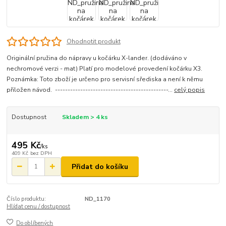
Ohodnotit produkt
Originální pružina do nápravy u kočárku X-lander. (dodáváno v
nechromové verzi - mat) Platí pro modelové provedení kočárku X3.
Poznámka: Toto zboží je určeno pro servisní sřediska a není k němu
přiložen návod. ---------------------------------------------...
celý popis
Dostupnost
Skladem > 4 ks
495 Kč
/
ks
409 Kč
bez DPH
Přidat do košíku
Číslo produktu:
ND_1170
Hlídat cenu / dostupnost
Do oblíbených