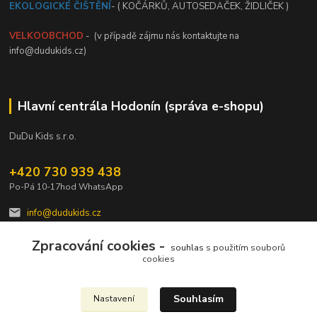
EKOLOGICKÉ ČIŠTĚNÍ
- ( KOČÁRKŮ, AUTOSEDAČEK, ŽIDLIČEK )
VELKOOBCHOD
- (v případě zájmu nás kontaktujte na
info@dudukids.cz)
Hlavní centrála Hodonín (správa e-shopu)
DuDu Kids s.r.o.
+420 730 939 438
Po-Pá 10-17hod WhatsApp
info@dudukids.cz
Zpracování cookies -
souhlas
s použitím souborů
cookies
Souhlasím
Nastavení
Upravit sběr cookies.