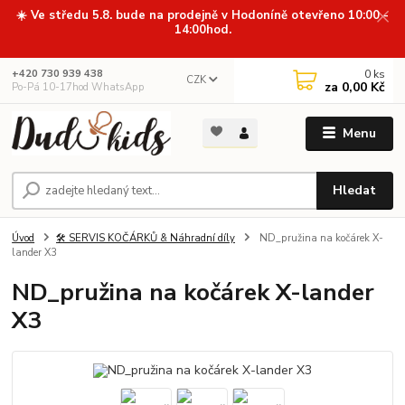
☀️ Ve středu 5.8. bude na prodejně v Hodoníně otevřeno 10:00 -
14:00hod.
0
ks
+420 730 939 438
CZK
za
0,00 Kč
Po-Pá 10-17hod WhatsApp
Menu
Hledat
Úvod
🛠️ SERVIS KOČÁRKŮ & Náhradní díly
ND_pružina na kočárek X-
lander X3
ND_pružina na kočárek X-lander
X3