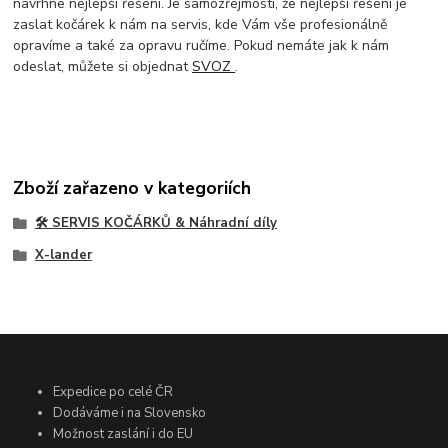
navrhne nejlepší řešení. Je samozřejmostí, že nejlepší řešení je
zaslat kočárek k nám na servis, kde Vám vše profesionálně
opravíme a také za opravu ručíme. Pokud nemáte jak k nám
odeslat, můžete si objednat
SVOZ
.
Zboží zařazeno v kategoriích
🛠️ SERVIS KOČÁRKŮ & Náhradní díly
X-lander
Expedice po celé ČR
Dodáváme i na Slovensko
Možnost zaslání i do EU