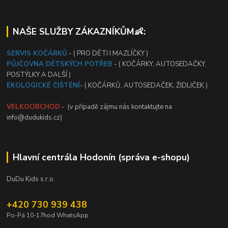
NAŠE SLUŽBY ZÁKAZNÍKŮM👶:
SERVIS KOČÁRKŮ
- ( PRO DĚTI I MAZLÍČKY )
PŮJČOVNA DĚTSKÝCH POTŘEB
- ( KOČÁRKY, AUTOSEDAČKY,
POSTÝLKY A DALŠÍ )
EKOLOGICKÉ ČIŠTĚNÍ
- ( KOČÁRKŮ, AUTOSEDAČEK, ŽIDLIČEK )
VELKOOBCHOD
- (v případě zájmu nás kontaktujte na
info@dudukids.cz)
Hlavní centrála Hodonín (správa e-shopu)
DuDu Kids s.r.o.
+420 730 939 438
Po-Pá 10-17hod WhatsApp