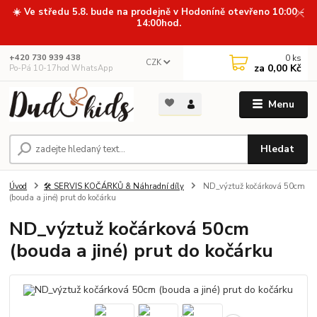
☀️ Ve středu 5.8. bude na prodejně v Hodoníně otevřeno 10:00 -
14:00hod.
0
ks
+420 730 939 438
CZK
za
0,00 Kč
Po-Pá 10-17hod WhatsApp
Menu
Hledat
Úvod
🛠️ SERVIS KOČÁRKŮ & Náhradní díly
ND_výztuž kočárková 50cm
(bouda a jiné) prut do kočárku
ND_výztuž kočárková 50cm
(bouda a jiné) prut do kočárku