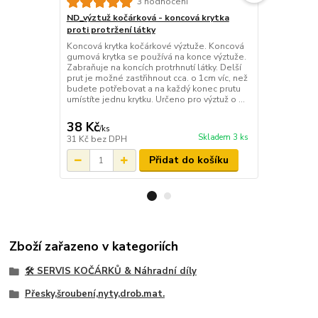
3 hodnocení
ND_výztuž kočárková - koncová krytka
ND_výztuž k
proti protržení látky
prut do koč
Koncová krytka kočárkové výztuže. Koncová
Originální ko
gumová krytka se používá na konce výztuže.
Délka 100cm.
Zabraňuje na koncích protrhnutí látky. Delší
výztuhy láte
prut je možné zastřihnout cca. o 1cm víc, než
štítů a sluneč
budete potřebovat a na každý konec prutu
autosedaček.
umístíte jednu krytku. Určeno pro výztuž o ...
délkách. Del
Výměna - sta.
38 Kč
150 Kč
/
ks
/
ks
Skladem 3 ks
31 Kč
bez DPH
124 Kč
bez 
Přidat do košíku
Zboží zařazeno v kategoriích
🛠️ SERVIS KOČÁRKŮ & Náhradní díly
Přesky,šroubení,nyty,drob.mat.