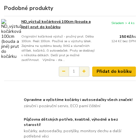
Podobné produkty
ND_výztuž kočárková 100cm (bouda a
Skladem > 4 ks
jiné) prut do kočárku
Originální kočárková výztuž - pružný prut. Délka
150 Kč
/
ks
100cm. Reál 100cm. Používá se u výztuhy látek.
124 Kč
bez DPH
Zejména na systému boudy, štítů a slunečních
stříšek, kočárků, či autosedaček. Pruty se dodávají
v několika délkách. Delší prut je možné
zastřihnout. Výměna - sta...
Přidat do košíku
Opravíme a vyčistíme kočárky i autosedačky všech značek!
záruční i pozáruční servis, ECO parní čištění
Půjčovna dětských potřeb, kvalitně, výhodně a bez
starostí!
kočárky, autosedačky, postýlky, monitory dechu a další
potřebné věci