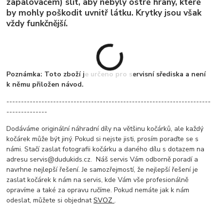
zapalovačem) slít, aby nebyly ostré hrany, které
by mohly poškodit uvnitř látku. Krytky jsou však
vždy funkčnější.
Poznámka: Toto zboží je určeno pro servisní sřediska a není
k němu přiložen návod.
----------------------------------------------------------------------
--------------
Dodáváme originální náhradní díly na většinu kočárků, ale každý
kočárek může být jiný. Pokud si nejste jisti, prosím poraďte se s
námi. Stačí zaslat fotografii kočárku a daného dílu s dotazem na
adresu servis@dudukids.cz. Náš servis Vám odborně poradí a
navrhne nejlepší řešení. Je samozřejmostí, že nejlepší řešení je
zaslat kočárek k nám na servis, kde Vám vše profesionálně
opravíme a také za opravu ručíme. Pokud nemáte jak k nám
odeslat, můžete si objednat
SVOZ
.