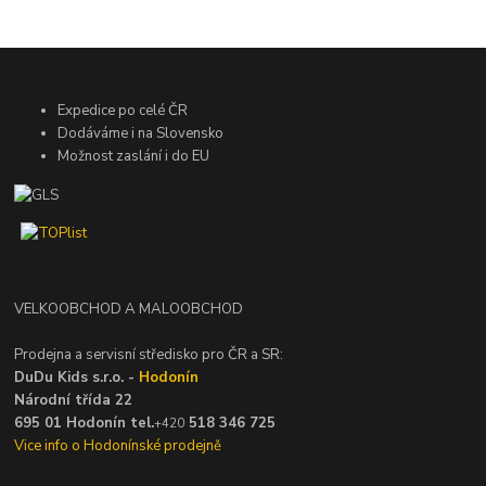
Expedice po celé ČR
Dodáváme i na Slovensko
Možnost zaslání i do EU
VELKOOBCHOD A MALOOBCHOD
Prodejna a servisní středisko pro ČR a SR:
DuDu Kids s.r.o. -
Hodonín
Národní třída 22
695 01 Hodonín tel.
518 346 725
+420
Vice info o Hodonínské prodejně