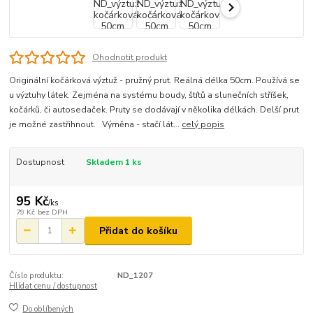
Ohodnotit produkt
Originální kočárková výztuž - pružný prut. Reálná délka 50cm. Používá se
u výztuhy látek. Zejména na systému boudy, štítů a slunečních stříšek,
kočárků, či autosedaček. Pruty se dodávají v několika délkách. Delší prut
je možné zastřihnout. Výměna - stačí lát...
celý popis
Dostupnost
Skladem 1 ks
95 Kč
/
ks
79 Kč
bez DPH
Přidat do košíku
Číslo produktu:
ND_1207
Hlídat cenu / dostupnost
Do oblíbených