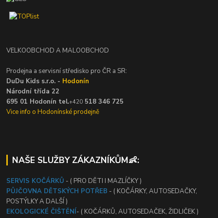
VELKOOBCHOD A MALOOBCHOD
Prodejna a servisní středisko pro ČR a SR:
DuDu Kids s.r.o. -
Hodonín
Národní třída 22
695 01 Hodonín tel.
518 346 725
+420
Vice info o Hodonínské prodejně
NAŠE SLUŽBY ZÁKAZNÍKŮM👶:
SERVIS KOČÁRKŮ
- ( PRO DĚTI I MAZLÍČKY )
PŮJČOVNA DĚTSKÝCH POTŘEB
- ( KOČÁRKY, AUTOSEDAČKY,
POSTÝLKY A DALŠÍ )
EKOLOGICKÉ ČIŠTĚNÍ
- ( KOČÁRKŮ, AUTOSEDAČEK, ŽIDLIČEK )