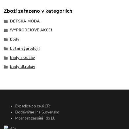
Zboží zařazeno v kategoriích
DĚTSKÁ MÓDA
❗VÝPRODEJOVÉ AKCE❗
body
Letní výprodej !
body kr.rukáv
body dl.rukáv
Expedice po celé ČR
Dodáváme i na Slovensko
Možnost zaslání i do EU