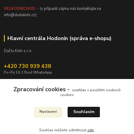
VELKOOBCHOD
- (v případě zájmu nás kontaktujte na
info@dudukids.cz)
Hlavní centrála Hodonín (správa e-shopu)
DuDu Kids s.r.o.
+420 730 939 438
Po-Pá 10-17hod WhatsApp
info@dudukids.cz
Zpracování cookies -
souhlas
s použitím souborů
cookies
Souhlasím
Nastavení
Upravit sběr cookies.
Souhlas můžete odmítnout
zde
.