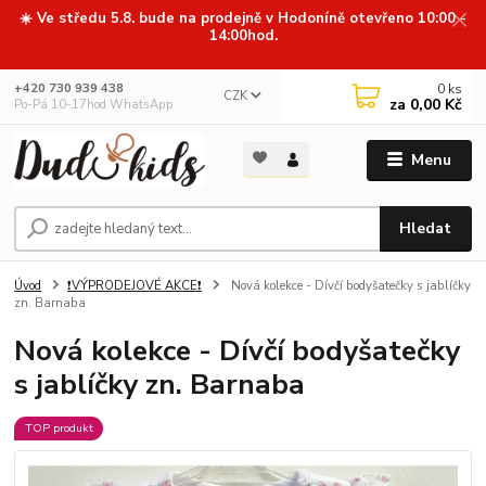
☀️ Ve středu 5.8. bude na prodejně v Hodoníně otevřeno 10:00 -
14:00hod.
0
ks
+420 730 939 438
CZK
za
0,00 Kč
Po-Pá 10-17hod WhatsApp
Menu
Hledat
Úvod
❗VÝPRODEJOVÉ AKCE❗
Nová kolekce - Dívčí bodyšatečky s jablíčky
zn. Barnaba
Nová kolekce - Dívčí bodyšatečky
s jablíčky zn. Barnaba
TOP produkt