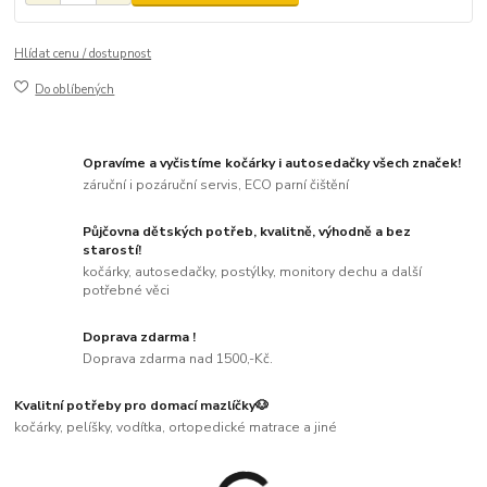
Hlídat cenu / dostupnost
Do oblíbených
Opravíme a vyčistíme kočárky i autosedačky všech značek!
záruční i pozáruční servis, ECO parní čištění
Půjčovna dětských potřeb, kvalitně, výhodně a bez
starostí!
kočárky, autosedačky, postýlky, monitory dechu a další
potřebné věci
Doprava zdarma !
Doprava zdarma nad 1500,-Kč.
Kvalitní potřeby pro domací mazlíčky🐶
kočárky, pelíšky, vodítka, ortopedické matrace a jiné