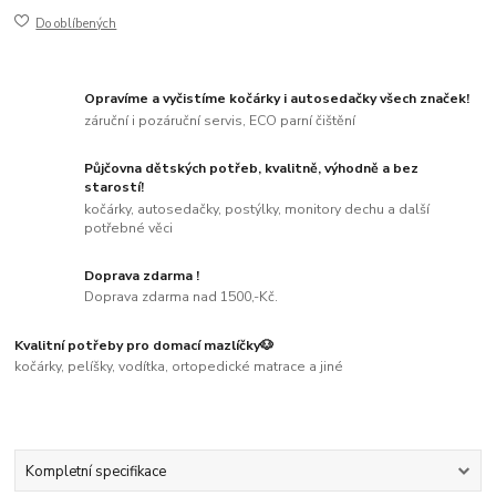
Do oblíbených
Opravíme a vyčistíme kočárky i autosedačky všech značek!
záruční i pozáruční servis, ECO parní čištění
Půjčovna dětských potřeb, kvalitně, výhodně a bez
starostí!
kočárky, autosedačky, postýlky, monitory dechu a další
potřebné věci
Doprava zdarma !
Doprava zdarma nad 1500,-Kč.
Kvalitní potřeby pro domací mazlíčky🐶
kočárky, pelíšky, vodítka, ortopedické matrace a jiné
Kompletní specifikace