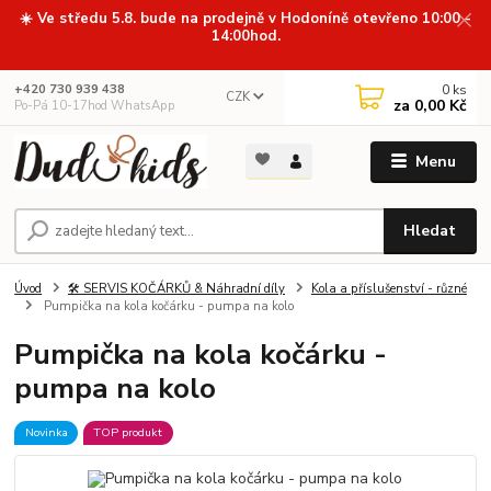
☀️ Ve středu 5.8. bude na prodejně v Hodoníně otevřeno 10:00 -
14:00hod.
0
ks
+420 730 939 438
CZK
za
0,00 Kč
Po-Pá 10-17hod WhatsApp
Menu
Hledat
Úvod
🛠️ SERVIS KOČÁRKŮ & Náhradní díly
Kola a příslušenství - různé
Pumpička na kola kočárku - pumpa na kolo
Pumpička na kola kočárku -
pumpa na kolo
Novinka
TOP produkt