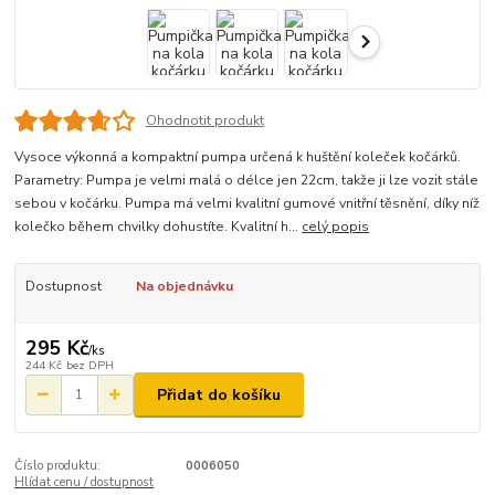
Ohodnotit produkt
Vysoce výkonná a kompaktní pumpa určená k huštění koleček kočárků.
Parametry: Pumpa je velmi malá o délce jen 22cm, takže ji lze vozit stále
sebou v kočárku. Pumpa má velmi kvalitní gumové vnitřní těsnění, díky níž
kolečko během chvilky dohustíte. Kvalitní h...
celý popis
Dostupnost
Na objednávku
295 Kč
/
ks
244 Kč
bez DPH
Přidat do košíku
Číslo produktu:
0006050
Hlídat cenu / dostupnost