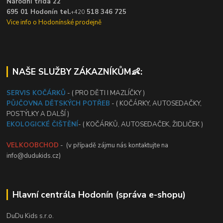
Národní třída 22
695 01 Hodonín tel.
518 346 725
+420
Vice info o Hodonínské prodejně
NAŠE SLUŽBY ZÁKAZNÍKŮM👶:
SERVIS KOČÁRKŮ
- ( PRO DĚTI I MAZLÍČKY )
PŮJČOVNA DĚTSKÝCH POTŘEB
- ( KOČÁRKY, AUTOSEDAČKY,
POSTÝLKY A DALŠÍ )
EKOLOGICKÉ ČIŠTĚNÍ
- ( KOČÁRKŮ, AUTOSEDAČEK, ŽIDLIČEK )
VELKOOBCHOD
- (v případě zájmu nás kontaktujte na
info@dudukids.cz)
Hlavní centrála Hodonín (správa e-shopu)
DuDu Kids s.r.o.