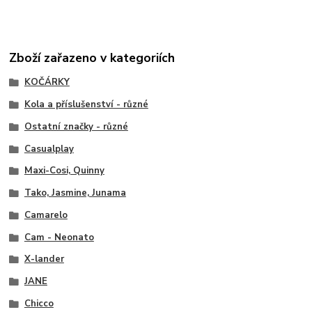
Zboží zařazeno v kategoriích
KOČÁRKY
Kola a příslušenství - různé
Ostatní značky - různé
Casualplay
Maxi-Cosi, Quinny
Tako, Jasmine, Junama
Camarelo
Cam - Neonato
X-lander
JANE
Chicco