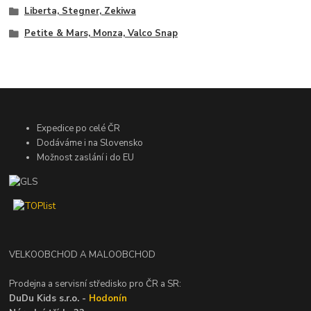
Liberta, Stegner, Zekiwa
Petite & Mars, Monza, Valco Snap
Expedice po celé ČR
Dodáváme i na Slovensko
Možnost zaslání i do EU
VELKOOBCHOD A MALOOBCHOD
Prodejna a servisní středisko pro ČR a SR:
DuDu Kids s.r.o. -
Hodonín