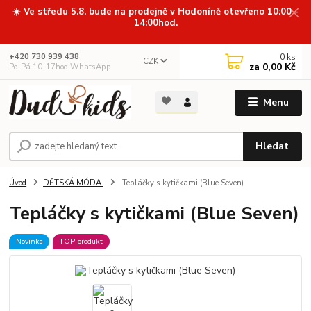
☀️ Ve středu 5.8. bude na prodejně v Hodoníně otevřeno 10:00 -
14:00hod.
0
ks
+420 730 939 438
CZK
za
0,00 Kč
Po-Pá 10-17hod WhatsApp
Menu
Hledat
Úvod
DĚTSKÁ MÓDA
Tepláčky s kytičkami (Blue Seven)
Tepláčky s kytičkami (Blue Seven)
Novinka
TOP produkt