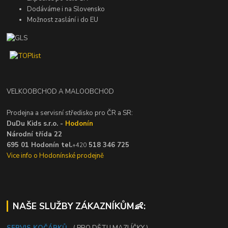
Dodáváme i na Slovensko
Možnost zaslání i do EU
VELKOOBCHOD A MALOOBCHOD
Prodejna a servisní středisko pro ČR a SR:
DuDu Kids s.r.o. -
Hodonín
Národní třída 22
695 01 Hodonín tel.
518 346 725
+420
Vice info o Hodonínské prodejně
NAŠE SLUŽBY ZÁKAZNÍKŮM👶:
SERVIS KOČÁRKŮ
- ( PRO DĚTI I MAZLÍČKY )