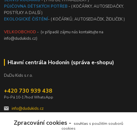
PŮJČOVNA DĚTSKÝCH POTŘEB
- ( KOČÁRKY, AUTOSEDAČKY,
POSTÝLKY A DALŠÍ )
EKOLOGICKÉ ČIŠTĚNÍ
- ( KOČÁRKŮ, AUTOSEDAČEK, ŽIDLIČEK )
VELKOOBCHOD
- (v případě zájmu nás kontaktujte na
info@dudukids.cz)
Hlavní centrála Hodonín (správa e-shopu)
DuDu Kids s.r.o.
+420 730 939 438
Po-Pá 10-17hod WhatsApp
info@dudukids.cz
Zpracování cookies -
souhlas
s použitím souborů
cookies