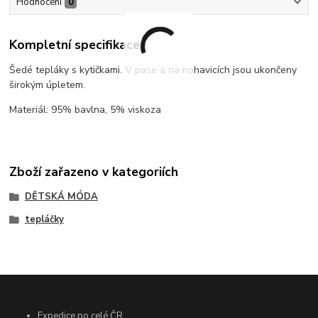
Hodnocení
0
Kompletní specifikace
Šedé tepláky s kytičkami. V pase a na nohavicích jsou ukončeny
širokým úpletem.
Materiál: 95% bavlna, 5% viskoza
Zboží zařazeno v kategoriích
DĚTSKÁ MÓDA
tepláčky
Expedice po celé ČR