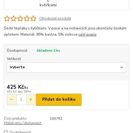
Ohodnotit produkt
Šedé tepláky s kytičkami. V pase a na nohavicích jsou ukončeny širokým
úpletem. Materiál: 95% bavlna, 5% viskoza
celý popis
Dostupnost
Skladem 3 ks
Velikost
425 Kč
/
ks
351 Kč
bez DPH
Přidat do košíku
Číslo produktu:
100782
Hlídat cenu / dostupnost
Do oblíbených