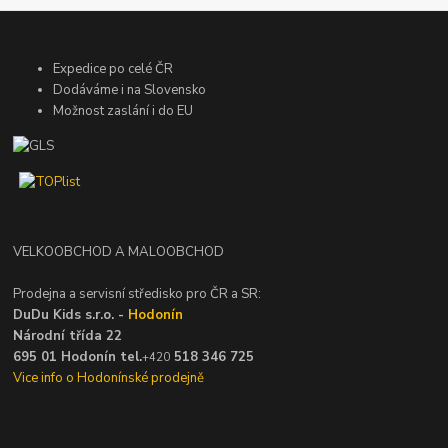
Expedice po celé ČR
Dodáváme i na Slovensko
Možnost zaslání i do EU
VELKOOBCHOD A MALOOBCHOD
Prodejna a servisní středisko pro ČR a SR:
DuDu Kids s.r.o. -
Hodonín
Národní třída 22
695 01 Hodonín tel.
518 346 725
+420
Vice info o Hodonínské prodejně