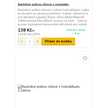
Bavlněné plátno růžové s medvídky
Bavlněné plátno růžové s bílými hvězdičkami. Látka
je vhodné na výrobu povlečení, hraček, oblečení a
jiné kteativní nápady. Barva: růžovo/bílá Materiál:
100% bavlna Šíře:160cm Cena je za 1bm foto je
pouze ilustrativní barva může mít mírně jiný odstín
138 Kč
centrální sklad
/
m
> 4 m
114 Kč
bez DPH
Přidat do košíku