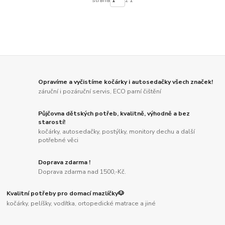
strana
z 1
Opravíme a vyčistíme kočárky i autosedačky všech značek!
záruční i pozáruční servis, ECO parní čištění
Půjčovna dětských potřeb, kvalitně, výhodně a bez
starostí!
kočárky, autosedačky, postýlky, monitory dechu a další
potřebné věci
Doprava zdarma !
Doprava zdarma nad 1500,-Kč.
Kvalitní potřeby pro domací mazlíčky🐶
kočárky, pelíšky, vodítka, ortopedické matrace a jiné