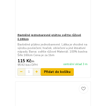
Bavlněné jednobarevné plátno světle růžové
š.160cm
Bavlněné plátno jednobarevné. Látka je vhodné na
výrobu povlečení, hraček, oblečení a jiné kteativní
nápady. Barva: světle růžové Materiál: 100% bavlna
Šíře:160cm Cena je za 1bm
115 Kč
/
m
centrální sklad 3 m
95 Kč
bez DPH
Přidat do košíku