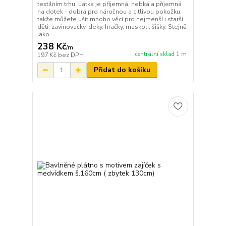
textilním trhu. Látka je příjemná, hebká a příjemná
na dotek - dobrá pro náročnou a citlivou pokožku,
takže můžete ušít mnoho věcí pro nejmenší i starší
děti: zavinovačky, deky, hračky, maskoti, šišky. Stejně
jako
238 Kč
/
m
centrální sklad 1 m
197 Kč
bez DPH
Přidat do košíku