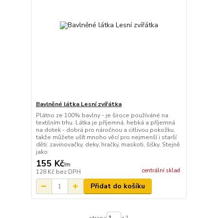
Bavlněné látka Lesní zvířátka
Plátno ze 100% bavlny - je široce používáné na
textilním trhu. Látka je příjemná, hebká a příjemná
na dotek - dobrá pro náročnou a citlivou pokožku,
takže můžete ušít mnoho věcí pro nejmenší i starší
děti: zavinovačky, deky, hračky, maskoti, šišky. Stejně
jako
155 Kč
/
m
centrální sklad
128 Kč
bez DPH
Přidat do košíku