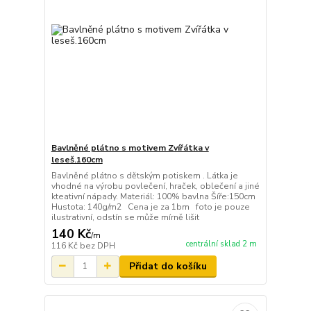
Bavlněné plátno s motivem Zvířátka v
leseš.160cm
Bavlněné plátno s dětským potiskem . Látka je
vhodné na výrobu povlečení, hraček, oblečení a jiné
kteativní nápady. Materiál: 100% bavlna Šíře:150cm
Hustota: 140g/m2 Cena je za 1bm foto je pouze
ilustrativní, odstín se může mírně lišit
140 Kč
/
m
centrální sklad 2 m
116 Kč
bez DPH
Přidat do košíku