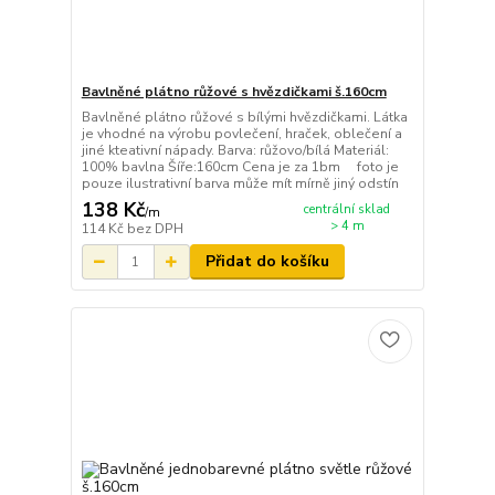
Bavlněné plátno růžové s hvězdičkami š.160cm
Bavlněné plátno růžové s bílými hvězdičkami. Látka
je vhodné na výrobu povlečení, hraček, oblečení a
jiné kteativní nápady. Barva: růžovo/bílá Materiál:
100% bavlna Šíře:160cm Cena je za 1bm foto je
pouze ilustrativní barva může mít mírně jiný odstín
138 Kč
centrální sklad
/
m
> 4 m
114 Kč
bez DPH
Přidat do košíku