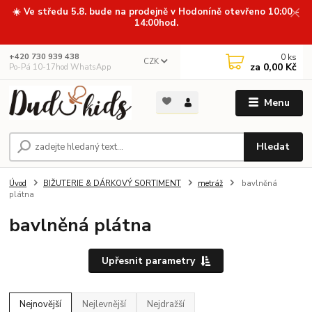
☀️ Ve středu 5.8. bude na prodejně v Hodoníně otevřeno 10:00 -
14:00hod.
0
ks
+420 730 939 438
CZK
za
0,00 Kč
Po-Pá 10-17hod WhatsApp
Menu
Hledat
Úvod
BIŽUTERIE & DÁRKOVÝ SORTIMENT
metráž
bavlněná
plátna
bavlněná plátna
Upřesnit parametry
Nejnovější
Nejlevnější
Nejdražší