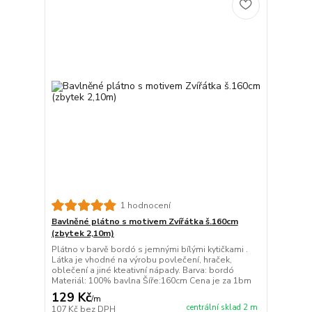
1 hodnocení
Bavlněné plátno s motivem Zvířátka š.160cm
(zbytek 2,10m)
Plátno v barvě bordó s jemnými bílými kytičkami .
Látka je vhodné na výrobu povlečení, hraček,
oblečení a jiné kteativní nápady. Barva: bordó
Materiál: 100% bavlna Šíře:160cm Cena je za 1bm
129 Kč
/
m
centrální sklad 2 m
107 Kč
bez DPH