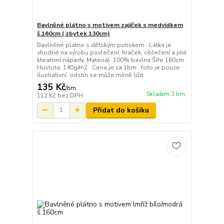
Bavlněné plátno s motivem zajíček s medvídkem
š.160cm ( zbytek 130cm)
Bavlněné plátno s dětským potiskem . Látka je
vhodné na výrobu povlečení, hraček, oblečení a jiné
kteativní nápady. Materiál: 100% bavlna Šíře:160cm
Hustota: 140g/m2 Cena je za 1bm foto je pouze
ilustrativní, odstín se může mírně lišit
135 Kč
/
bm
Skladem 3 bm
112 Kč
bez DPH
Přidat do košíku