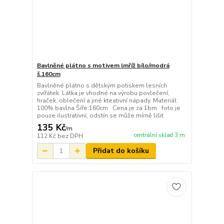
Bavlněné plátno s motivem lmříž bílo/modrá
š.160cm
Bavlněné plátno s dětským potiskem lesních
zvířátek. Látka je vhodné na výrobu povlečení,
hraček, oblečení a jiné kteativní nápady. Materiál:
100% bavlna Šíře:160cm Cena je za 1bm foto je
pouze ilustrativní, odstín se může mírně lišit
135 Kč
/
m
centrální sklad 3 m
112 Kč
bez DPH
Přidat do košíku