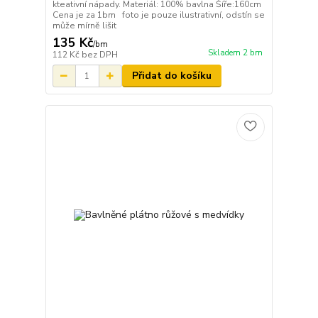
kteativní nápady. Materiál: 100% bavlna Šíře:160cm
Cena je za 1bm foto je pouze ilustrativní, odstín se
může mírně lišit
135 Kč
/
bm
Skladem 2 bm
112 Kč
bez DPH
Přidat do košíku