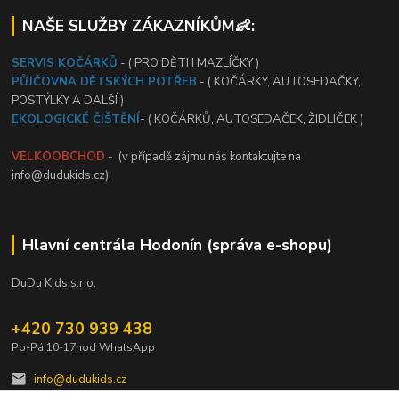
NAŠE SLUŽBY ZÁKAZNÍKŮM👶:
SERVIS KOČÁRKŮ
- ( PRO DĚTI I MAZLÍČKY )
PŮJČOVNA DĚTSKÝCH POTŘEB
- ( KOČÁRKY, AUTOSEDAČKY,
POSTÝLKY A DALŠÍ )
EKOLOGICKÉ ČIŠTĚNÍ
- ( KOČÁRKŮ, AUTOSEDAČEK, ŽIDLIČEK )
VELKOOBCHOD
- (v případě zájmu nás kontaktujte na
info@dudukids.cz)
Hlavní centrála Hodonín (správa e-shopu)
DuDu Kids s.r.o.
+420 730 939 438
Po-Pá 10-17hod WhatsApp
info@dudukids.cz