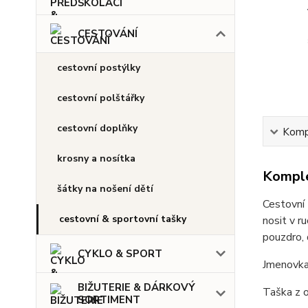
CESTOVÁNÍ
cestovní postýlky
cestovní polštářky
cestovní doplňky
Kompl
krosny a nosítka
Komple
šátky na nošení dětí
Cestovní
cestovní & sportovní tašky
nosit v r
pouzdro, 
CYKLO & SPORT
Jmenovka 
BIŽUTERIE & DÁRKOVÝ
Taška z o
SORTIMENT