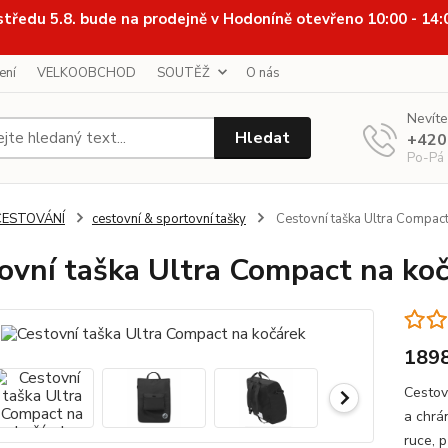
středu 5.8. bude na prodejně v Hodoníně otevřeno 10:00 - 14
ení
VELKOOBCHOD
SOUTĚŽ
O nás
Nevíte
Hledat
+420
Po-Pá
CESTOVÁNÍ
cestovní & sportovní tašky
Cestovní taška Ultra Compact
ovní taška Ultra Compact na ko
189
Cestov
a chrá
ruce, 