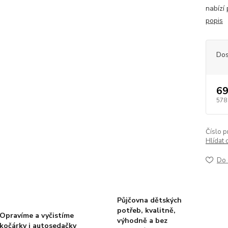
nabízí 
popis
Dos
69
578
Číslo p
Hlídat 
Do 
Půjčovna dětských
potřeb, kvalitně,
Opravíme a vyčistíme
výhodně a bez
kočárky i autosedačky