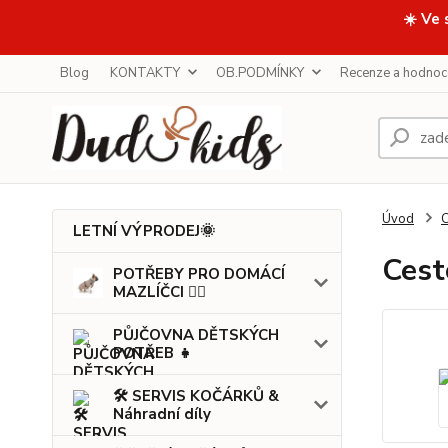
☀️ Ve 
Blog
KONTAKTY
OB.PODMÍNKY
Recenze a hodnoc
Úvod
LETNÍ VÝPRODEJ🌞
Cest
POTŘEBY PRO DOMÁCÍ
MAZLÍČCI 🐕‍🦺
PŮJČOVNA DĚTSKÝCH
POTŘEB 👧
🛠️ SERVIS KOČÁRKŮ &
Náhradní díly