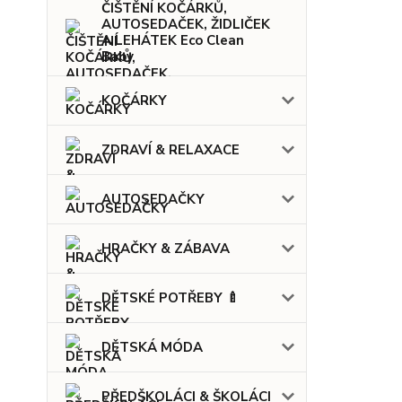
ČIŠTĚNÍ KOČÁRKŮ,
AUTOSEDAČEK, ŽIDLIČEK
A LEHÁTEK Eco Clean
Baby
KOČÁRKY
ZDRAVÍ & RELAXACE
AUTOSEDAČKY
HRAČKY & ZÁBAVA
DĚTSKÉ POTŘEBY 🍼
DĚTSKÁ MÓDA
PŘEDŠKOLÁCI & ŠKOLÁCI