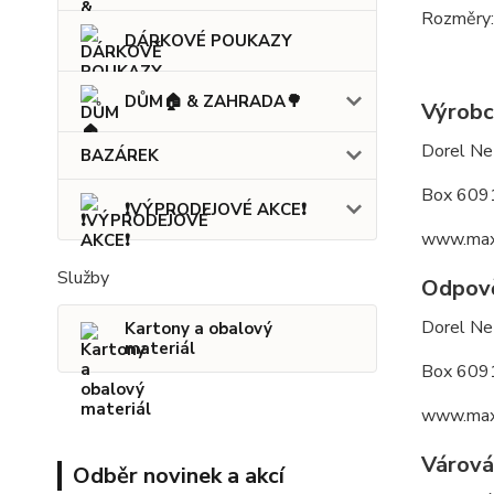
Rozměry:
DÁRKOVÉ POUKAZY
DŮM🏠 & ZAHRADA🌳
Výrobc
Dorel Ne
BAZÁREK
Box 6091
❗VÝPRODEJOVÉ AKCE❗
www.maxi
Služby
Odpov
Dorel Ne
Kartony a obalový
materiál
Box 6091
www.maxi
Várová
Odběr novinek a akcí