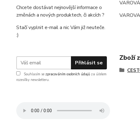
VAROVÁNÍ:
Chcete dostávat nejnovější informace o
změnách a nových produktech, či akcích ?
VAROVANIE
Stačí vyplnit e-mail a nic Vám již neuteče.
:)
Zboží 
Přihlásit se
CEST
Souhlasím se
zpracováním osobních údajů
za účelem
rozesílky newsletteru.