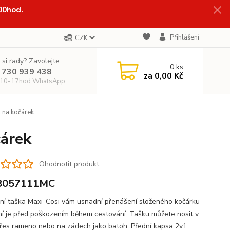
:00hod.
Přihlášení
CZK
 si rady? Zavolejte.
0
ks
 730 939 438
za
0,00 Kč
 10-17hod WhatsApp
 na kočárek
čárek
Ohodnotit produkt
8057111MC
ní taška Maxi-Cosi vám usnadní přenášení složeného kočárku
ní je před poškozením během cestování. Tašku můžete nosit v
přes rameno nebo na zádech jako batoh. Přední kapsa 2v1