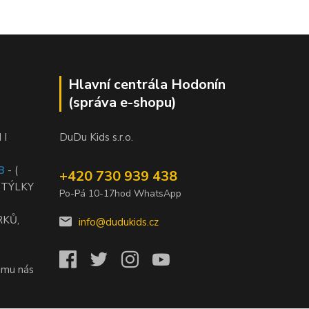
Hlavní centrála Hodonín
(správa e-shopu)
 I
DuDu Kids s.r.o.
B
- (
+420 730 939 438
STÝLKY
Po-Pá 10-17hod WhatsApp
RKŮ,
info@dudukids.cz
jmu nás
)