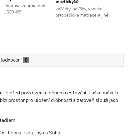
mazlíčky🐶
Doprava zdarma nad
kočárky, pelíšky, vodítka,
1500,-Kč.
ortopedické matrace a jiné
Hodnocení
0
rání je před poškozením během cestování. Tašku můžete
ízí prostor pro uložení drobností a zároveň slouží jako
etadlem.
si Leona, Lara, Jaya a Soho.