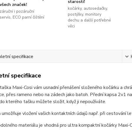
starostí!
všech značek!
kočárky, autosedačky,
záruční i pozáruční
postýlky, monitory
servis, ECO parní čištění
dechu a další potřebné
věci
etní specifikace
tní specifikace
 taška Maxi-Cosi vám usnadní přenášení složeného kočárku a ch
uce, přes rameno nebo na zádech jako batoh. Přední kapsa 2v1 nab
do kterého tašku můžete složit, když ji nepoužíváte.
umožňuje vložení vašich kontaktních údajů např. při cestování l
dolného materiálu je vhodná pro ultra kompaktní kočárky Maxi-Co