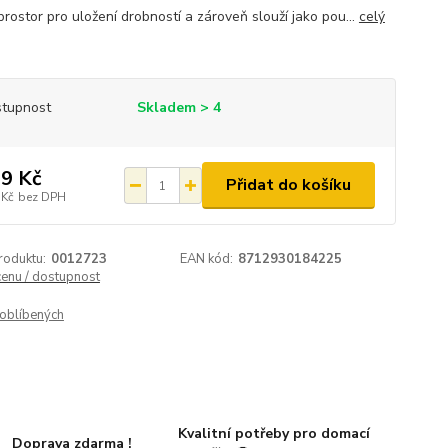
prostor pro uložení drobností a zároveň slouží jako pou...
celý
tupnost
Skladem > 4
9 Kč
Přidat do košíku
 Kč
bez DPH
roduktu:
0012723
EAN kód:
8712930184225
cenu / dostupnost
oblíbených
Kvalitní potřeby pro domací
Doprava zdarma !