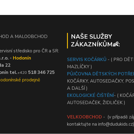
NAŠE SLUŽBY
HOD A MALOOBCHOD
ZÁKAZNÍKŮM👶:
ervisní středisko pro ČR a SR:
r.o. -
Hodonín
SERVIS KOČÁRKŮ
- ( PRO DĚTI
da 22
MAZLÍČKY )
nín tel.
518 346 725
+420
PŮJČOVNA DĚTSKÝCH POTŘE
Hodonínské prodejně
KOČÁRKY, AUTOSEDAČKY, PO
A DALŠÍ )
EKOLOGICKÉ ČIŠTĚNÍ
- ( KOČÁ
AUTOSEDAČEK, ŽIDLIČEK )
VELKOOBCHOD
- (v případě zá
kontaktujte na info@dudukids.cz