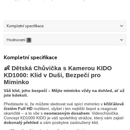
Kompletní specifikace
Hodnocení
0
Kompletní specifikace
👶 Dětská Chůvička s Kamerou KIDO
KD1000: Klid v Duši, Bezpečí pro
Miminko
Váš klid, jeho bezpečí – Mějte miminko vždy na dohled, ať už
jste kdekoli.
Představte si, že můžete sledovat své spící miminko v
křišťálově
čistém Full HD
rozlišení, slyšet i ten nejtišší šepot a reagovat
okamžitě – a to vše s
neomezeným dosahem
. Videochůvička
Concept KD1000 KIDO je váš spolehlivý strážce, který vám zajistí
dokonalý přehled
a vám poskytne zasloužený klid.