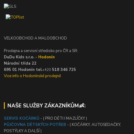
VELKOOBCHOD A MALOOBCHOD
Prodejna a servisní středisko pro ČR a SR:
DuDu Kids s.r.o. -
Hodonín
Národní třída 22
695 01 Hodonín tel.
518 346 725
+420
Vice info o Hodonínské prodejně
NAŠE SLUŽBY ZÁKAZNÍKŮM👶:
SERVIS KOČÁRKŮ
- ( PRO DĚTI I MAZLÍČKY )
PŮJČOVNA DĚTSKÝCH POTŘEB
- ( KOČÁRKY, AUTOSEDAČKY,
POSTÝLKY A DALŠÍ )