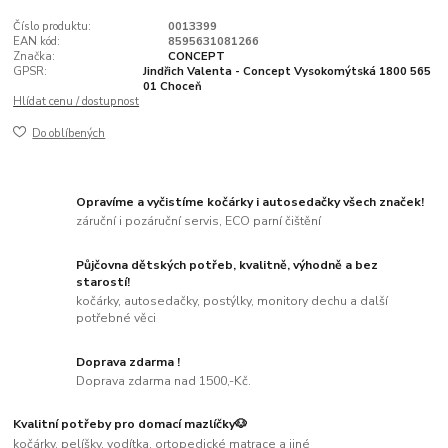
Číslo produktu:
0013399
EAN kód:
8595631081266
Značka:
CONCEPT
GPSR:
Jindřich Valenta - Concept Vysokomýtská 1800 565
01 Choceň
Hlídat cenu / dostupnost
Do oblíbených
Opravíme a vyčistíme kočárky i autosedačky všech značek!
záruční i pozáruční servis, ECO parní čištění
Půjčovna dětských potřeb, kvalitně, výhodně a bez
starostí!
kočárky, autosedačky, postýlky, monitory dechu a další
potřebné věci
Doprava zdarma !
Doprava zdarma nad 1500,-Kč.
Kvalitní potřeby pro domací mazlíčky🐶
kočárky, pelíšky, vodítka, ortopedické matrace a jiné