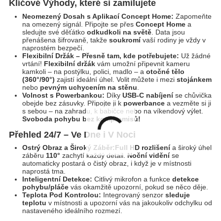
Klíčové Výhody, které si zamilujete
Neomezený Dosah s Aplikací Concept Home:
Zapomeňte
na omezený signál. Připojte se přes
Concept Home
a
sledujte své děťátko
odkudkoli na světě
. Data jsou
přenášena šifrovaně, takže
soukromí
vaší rodiny je vždy v
naprostém bezpečí.
Flexibilní Držák – Přesně tam, kde potřebujete:
Už žádné
vrtání!
Flexibilní držák
vám umožní připevnit kameru
kamkoli – na postýlku, polici, madlo – a
otočné tělo
(360°/90°)
zajistí ideální úhel. Volit můžete i mezi
stojánkem
nebo
pevným uchycením na stěnu
.
Volnost s Powerbankou:
Díky
USB-C nabíjení
se chůvička
obejde bez zásuvky. Připojte ji k
powerbance
a vezměte si ji
s sebou – na zahradu, k babičce nebo na víkendový výlet.
Svoboda pohybu bez kompromisů!
Přehled 24/7 – Ve Dne i V Noci
Ostrý Obraz a Široký Záběr:
Full HD rozlišení
a široký úhel
záběru
110°
zachytí každý detail.
Noční vidění
se
automaticky postará o čistý obraz, i když je v místnosti
naprostá tma.
Inteligentní Detekce:
Citlivý mikrofon a funkce
detekce
pohybu/pláče
vás okamžitě upozorní, pokud se něco děje.
Teplota Pod Kontrolou:
Integrovaný senzor
sleduje
teplotu
v místnosti a upozorní vás na jakoukoliv odchylku od
nastaveného ideálního rozmezí.