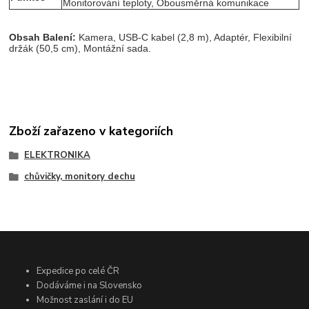
Monitorování teploty, Obousměrná komunikace
Obsah Balení:
Kamera, USB-C kabel (2,8 m), Adaptér, Flexibilní
držák (50,5 cm), Montážní sada.
Zboží zařazeno v kategoriích
ELEKTRONIKA
chůvičky, monitory dechu
Expedice po celé ČR
Dodáváme i na Slovensko
Možnost zaslání i do EU