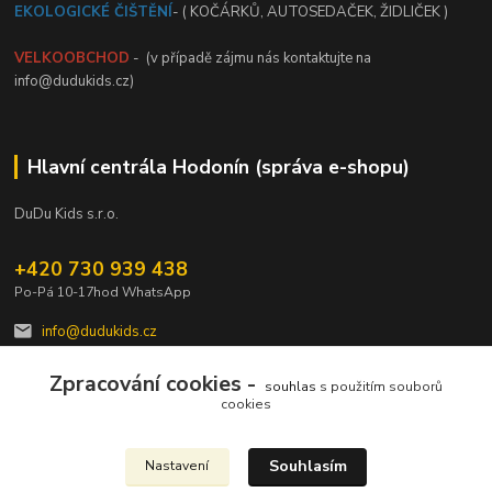
EKOLOGICKÉ ČIŠTĚNÍ
- ( KOČÁRKŮ, AUTOSEDAČEK, ŽIDLIČEK )
VELKOOBCHOD
- (v případě zájmu nás kontaktujte na
info@dudukids.cz)
Hlavní centrála Hodonín (správa e-shopu)
DuDu Kids s.r.o.
+420 730 939 438
Po-Pá 10-17hod WhatsApp
info@dudukids.cz
Zpracování cookies -
souhlas
s použitím souborů
cookies
Souhlasím
Nastavení
Upravit sběr cookies.