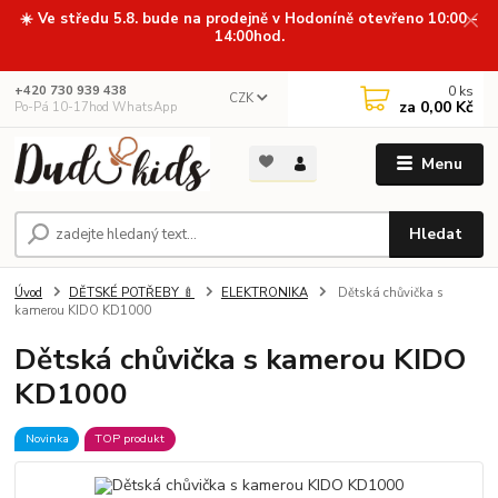
☀️ Ve středu 5.8. bude na prodejně v Hodoníně otevřeno 10:00 -
14:00hod.
0
ks
+420 730 939 438
CZK
za
0,00 Kč
Po-Pá 10-17hod WhatsApp
Menu
Hledat
Úvod
DĚTSKÉ POTŘEBY 🍼
ELEKTRONIKA
Dětská chůvička s
kamerou KIDO KD1000
Dětská chůvička s kamerou KIDO
KD1000
Novinka
TOP produkt