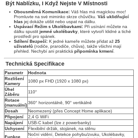
Být Nablízku, I Když Nejste V Místnosti
Obousměrná Komunikace:
Váš hlas má magickou moc!
Promluvte na své miminko skrze chůvičku.
Váš uklidňující
hlas
jej dokáže utišit nebo uspat na dálku.
Uspávací Režim s Ukolébavkami:
Při usínání můžete na
dálku spustit
jemné ukolébavky
, které vytvoří klidné a tiché
prostředí pro spánek.
Sdílení Bezpečí:
K jedné kameře můžete přidat až
25
uživatelů
(rodiče, prarodiče, chůva), takže všichni mají
přehled. Nechybí ani praktická
připomínka krmení
.
Technická Specifikace
Parametr
Hodnota
Rozlišení
1080 px FHD (1920 x 1080 px)
Kamery
Úhel
110°
Záběru
Rotace
360° horizontálně, 90° vertikálně
(manuální)
Dosah
Neomezený (přes Concept Home aplikace)
Připojení
2,4 G WiFi
Napájení
USB-C kabel (lze z powerbanky)
Uchycení
Flexibilní držák, stojánek, na stěnu
Noční vidění, Detekce pohybu/zvuku, Ukolébavky,
Funkce