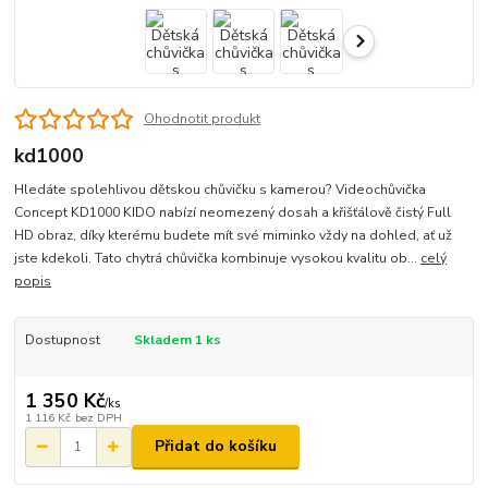
Ohodnotit produkt
kd1000
Hledáte spolehlivou dětskou chůvičku s kamerou? Videochůvička
Concept KD1000 KIDO nabízí neomezený dosah a křišťálově čistý Full
HD obraz, díky kterému budete mít své miminko vždy na dohled, ať už
jste kdekoli. Tato chytrá chůvička kombinuje vysokou kvalitu ob...
celý
popis
Dostupnost
Skladem 1 ks
1 350 Kč
/
ks
1 116 Kč
bez DPH
Přidat do košíku