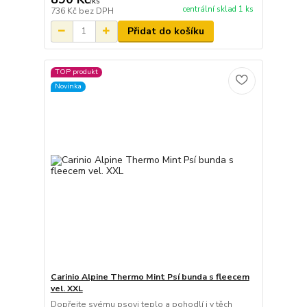
/
ks
centrální sklad 1 ks
736 Kč
bez DPH
Přidat do košíku
TOP produkt
Novinka
Carinio Alpine Thermo Mint Psí bunda s fleecem
vel. XXL
Dopřejte svému psovi teplo a pohodlí i v těch