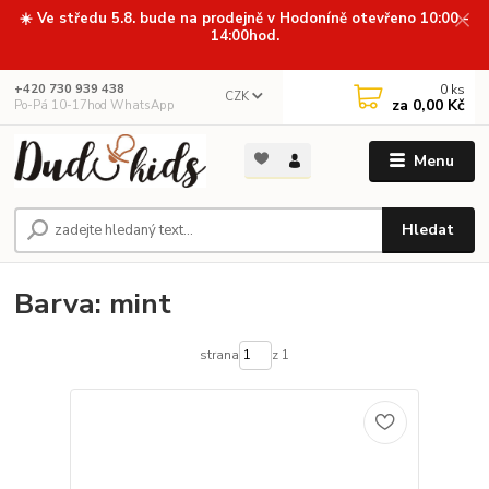
☀️ Ve středu 5.8. bude na prodejně v Hodoníně otevřeno 10:00 -
14:00hod.
0
ks
+420 730 939 438
CZK
za
0,00 Kč
Po-Pá 10-17hod WhatsApp
Menu
Hledat
Barva: mint
strana
z 1