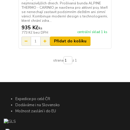
nejmrazivějších dnech. Prošívaná bunda ALPINE
THERMO - CARINIO je navržena pro aktivní psy, kteří
se nenechají zastavit podzimním deštěm ani zimní
vánicí. Kombinuje moderní design s technologiemi,
které chrání zdra...
935 Kč
/
ks
centrální sklad 1 ks
773 Kč
bez DPH
Přidat do košíku
strana
z 1
Expedice po celé ČR
Dodáváme i na Slovensko
Možnost zaslání i do EU