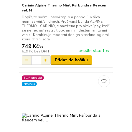
Carinio Alpine Thermo Mint Psí bunda s fleecem
vel. M
Dopřejte svému psovi teplo a pohodlí i v těch
nejmrazivějších dnech. Prošívaná bunda ALPINE
THERMO - CARINIO je navržena pro aktivní psy, kteří
se nenechají zastavit podzimním deštěm ani zimní
vánicí. Kombinuje moderní design s technologiemi,
které chrání zdra...
749 Kč
/
ks
centrální sklad 1 ks
619 Kč
bez DPH
Přidat do košíku
TOP produkt
Novinka