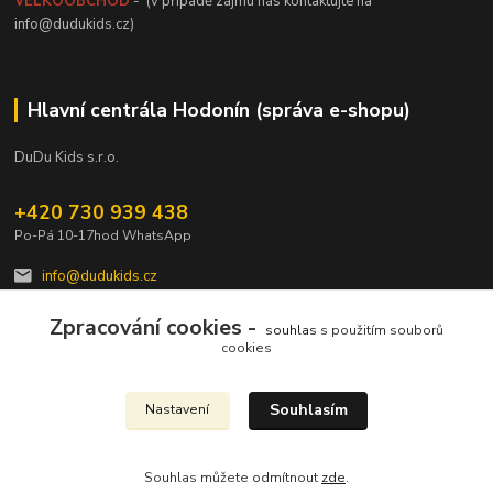
VELKOOBCHOD
- (v případě zájmu nás kontaktujte na
info@dudukids.cz)
Hlavní centrála Hodonín (správa e-shopu)
DuDu Kids s.r.o.
+420 730 939 438
Po-Pá 10-17hod WhatsApp
info@dudukids.cz
Zpracování cookies -
souhlas
s použitím souborů
cookies
Souhlasím
Nastavení
Upravit sběr cookies.
Souhlas můžete odmítnout
zde
.