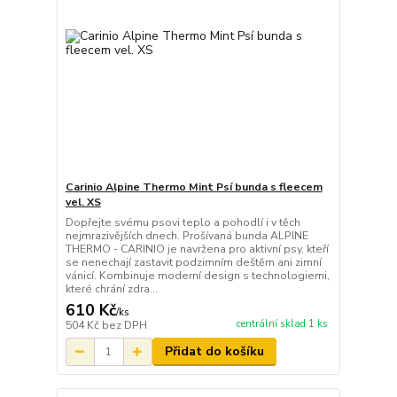
Carinio Alpine Thermo Mint Psí bunda s fleecem
vel. XS
Dopřejte svému psovi teplo a pohodlí i v těch
nejmrazivějších dnech. Prošívaná bunda ALPINE
THERMO - CARINIO je navržena pro aktivní psy, kteří
se nenechají zastavit podzimním deštěm ani zimní
vánicí. Kombinuje moderní design s technologiemi,
které chrání zdra...
610 Kč
/
ks
centrální sklad 1 ks
504 Kč
bez DPH
Přidat do košíku