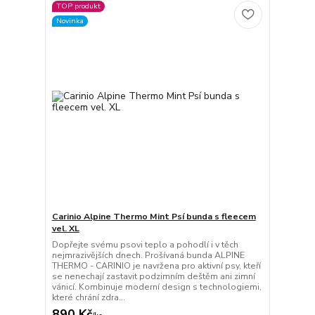
TOP produkt
Novinka
Carinio Alpine Thermo Mint Psí bunda s fleecem
vel. XL
Dopřejte svému psovi teplo a pohodlí i v těch
nejmrazivějších dnech. Prošívaná bunda ALPINE
THERMO - CARINIO je navržena pro aktivní psy, kteří
se nenechají zastavit podzimním deštěm ani zimní
vánicí. Kombinuje moderní design s technologiemi,
které chrání zdra...
890 Kč