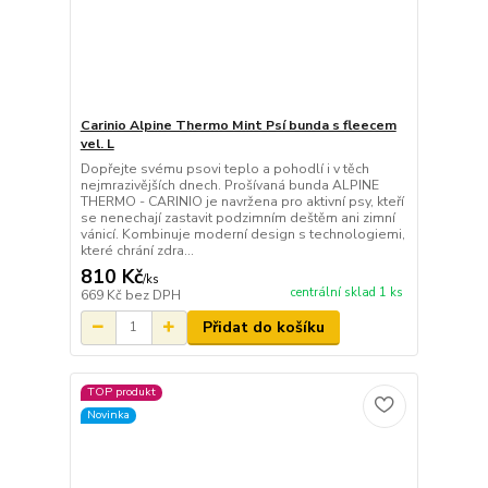
Carinio Alpine Thermo Mint Psí bunda s fleecem
vel. L
Dopřejte svému psovi teplo a pohodlí i v těch
nejmrazivějších dnech. Prošívaná bunda ALPINE
THERMO - CARINIO je navržena pro aktivní psy, kteří
se nenechají zastavit podzimním deštěm ani zimní
vánicí. Kombinuje moderní design s technologiemi,
které chrání zdra...
810 Kč
/
ks
centrální sklad 1 ks
669 Kč
bez DPH
Přidat do košíku
TOP produkt
Novinka