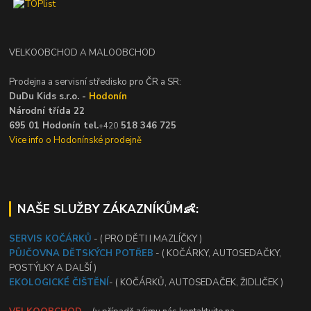
VELKOOBCHOD A MALOOBCHOD
Prodejna a servisní středisko pro ČR a SR:
DuDu Kids s.r.o. -
Hodonín
Národní třída 22
695 01 Hodonín tel.
518 346 725
+420
Vice info o Hodonínské prodejně
NAŠE SLUŽBY ZÁKAZNÍKŮM👶:
SERVIS KOČÁRKŮ
- ( PRO DĚTI I MAZLÍČKY )
PŮJČOVNA DĚTSKÝCH POTŘEB
- ( KOČÁRKY, AUTOSEDAČKY,
POSTÝLKY A DALŠÍ )
EKOLOGICKÉ ČIŠTĚNÍ
- ( KOČÁRKŮ, AUTOSEDAČEK, ŽIDLIČEK )