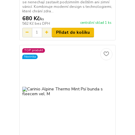
se nenechají zastavit podzimním deštěm ani zimní
vánicí. Kombinuje moderní design s technologiemi,
které chrání zdra...
680 Kč
/
ks
centrální sklad 1 ks
562 Kč
bez DPH
Přidat do košíku
TOP produkt
Novinka