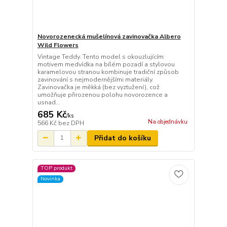
Novorozenecká mušelínová zavinovačka Albero
Wild Flowers
Vintage Teddy. Tento model s okouzlujícím
motivem medvídka na bílém pozadí a stylovou
karamelovou stranou kombinuje tradiční způsob
zavinování s nejmodernějšími materiály.
Zavinovačka je měkká (bez vyztužení), což
umožňuje přirozenou polohu novorozence a
usnad...
685 Kč
/
ks
Na objednávku
566 Kč
bez DPH
Přidat do košíku
TOP produkt
Novinka