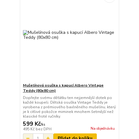
Mušelínová osuška s kapucí Albero Vintage
Teddy (80x80 cm)
Dopřejte svému děťátku ten nejjemnější dotek po
každé koupeli. Dětská osuška Vintage Teddy je
vyrobena z prémiového bavlněného mušelínu, který
je k citlivé pokožce miminek mnohem šetrnější než
klasické froté ručníky.
599 Kč
/
ks
Na objednávku
495 Kč
bez DPH
Přidat do košíku