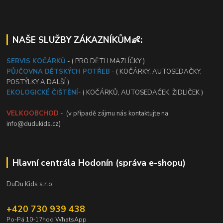
NAŠE SLUŽBY ZÁKAZNÍKŮM👶:
SERVIS KOČÁRKŮ
- ( PRO DĚTI I MAZLÍČKY )
PŮJČOVNA DĚTSKÝCH POTŘEB
- ( KOČÁRKY, AUTOSEDAČKY,
POSTÝLKY A DALŠÍ )
EKOLOGICKÉ ČIŠTĚNÍ
- ( KOČÁRKŮ, AUTOSEDAČEK, ŽIDLIČEK )
VELKOOBCHOD
- (v případě zájmu nás kontaktujte na
info@dudukids.cz)
Hlavní centrála Hodonín (správa e-shopu)
DuDu Kids s.r.o.
+420 730 939 438
Po-Pá 10-17hod WhatsApp