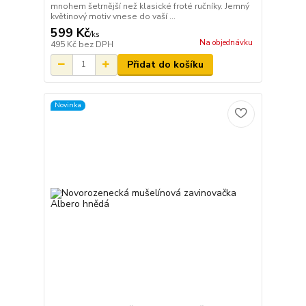
mnohem šetrnější než klasické froté ručníky. Jemný
květinový motiv vnese do vaší ...
599 Kč
/
ks
Na objednávku
495 Kč
bez DPH
Přidat do košíku
Novinka