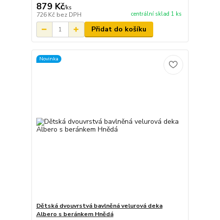
879 Kč
/
ks
centrální sklad 1 ks
726 Kč
bez DPH
Přidat do košíku
Novinka
Dětská dvouvrstvá bavlněná velurová deka
Albero s beránkem Hnědá