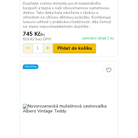
Dopřejte svému miminku pocit maximálního
bezpečí a tepla s naší oboustrannou sametovou
dekou. Tato deka byla navržena s láskou a
ohledem na citlivou dětskou pokožku. Kombinuje
luxusní vzhled s praktickou funkčností, díky čemuž
se stane nepostradatelným doplňke...
745 Kč
/
ks
centrální sklad 1 ks
616 Kč
bez DPH
Přidat do košíku
Novinka