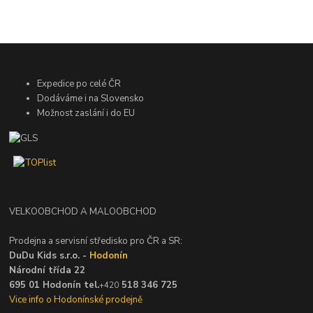
Expedice po celé ČR
Dodáváme i na Slovensko
Možnost zaslání i do EU
VELKOOBCHOD A MALOOBCHOD
Prodejna a servisní středisko pro ČR a SR:
DuDu Kids s.r.o. -
Hodonín
Národní třída 22
695 01 Hodonín tel.
518 346 725
+420
Vice info o Hodonínské prodejně