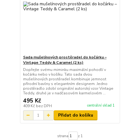
Sada mušelínových prostěradel do kočárku –
Vintage Teddy & Caramel (2 ks)
Dopřejte svému miminku maximální pohodlí v
kočárku nebo v košíku. Tato sada dvou
mušelínových prostěradel kombinuje jemnost
přírodní bavlny s elegantním designem. Jedno
prostěradlo zdobí originální autorský vzor Vintage
Teddy, druhé je v nadčasovém karmelovém ...
495 Kč
centrální sklad 1
409 Kč
bez DPH
Přidat do košíku
strana
z 1