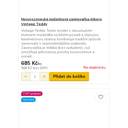
Novorozenecká mušelínová zavinovačka Albero
Vintage Teddy
Vintage Teddy. Tento model s okouzlujícím
motivem medvídka na bílém pozadí a stylovou
karamelovou stranou kombinuje tradiční způsob
zavinování s nejmodernějšími materiály.
Zavinovačka je měkká (bez vyztužení), což
umožňuje přirozenou polohu novorozence a
usnad...
685 Kč
/
ks
Na objednávku
566 Kč
bez DPH
Přidat do košíku
TOP produkt
Novinka