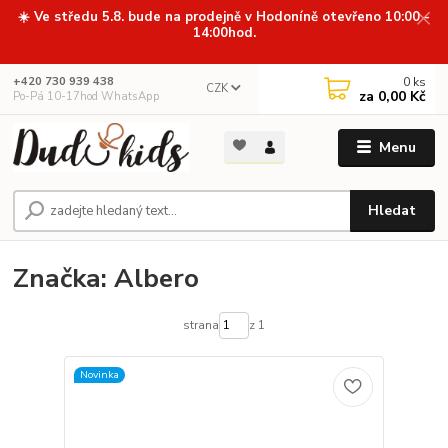
☀️ Ve středu 5.8. bude na prodejně v Hodoníně otevřeno 10:00 -
14:00hod.
0
ks
+420 730 939 438
CZK
za
0,00 Kč
Po-Pá 10-17hod WhatsApp
Menu
Hledat
Značka: Albero
strana
z 1
Novinka