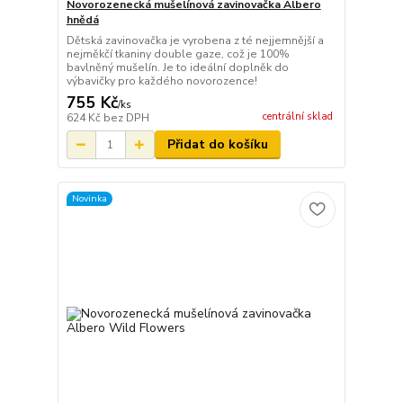
Novorozenecká mušelínová zavinovačka Albero
hnědá
Dětská zavinovačka je vyrobena z té nejjemnější a
nejměkčí tkaniny double gaze, což je 100%
bavlněný mušelín. Je to ideální doplněk do
výbavičky pro každého novorozence!
755 Kč
/
ks
centrální sklad
624 Kč
bez DPH
Přidat do košíku
Novinka