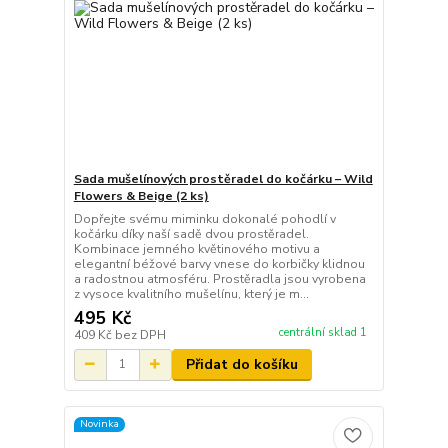
Sada mušelínových prostěradel do kočárku – Wild
Flowers & Beige (2 ks)
Dopřejte svému miminku dokonalé pohodlí v
kočárku díky naší sadě dvou prostěradel.
Kombinace jemného květinového motivu a
elegantní béžové barvy vnese do korbičky klidnou
a radostnou atmosféru. Prostěradla jsou vyrobena
z vysoce kvalitního mušelínu, který je m...
495 Kč
centrální sklad 1
409 Kč
bez DPH
Přidat do košíku
Novinka