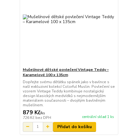
Mušelínové dětské povlečení Vintage Teddy –
Karamelové 100 x 135cm
Dopřejte svému děťátku spánek jako v bavlnce s
naší exkluzivní kolekcí Colorful Muslin. Povlečení se
vzorem Vintage Teddy kombinuje nostalgický
design klasických medvídků s nejmodernějším
materiálem současnosti – dvojitým bavlněným
mušelínem.
879 Kč
/
ks
centrální sklad 1 ks
726 Kč
bez DPH
Přidat do košíku