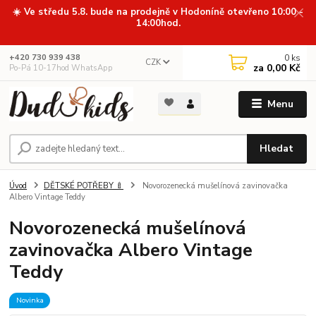
☀️ Ve středu 5.8. bude na prodejně v Hodoníně otevřeno 10:00 -
14:00hod.
0
ks
+420 730 939 438
CZK
za
0,00 Kč
Po-Pá 10-17hod WhatsApp
Menu
Hledat
Úvod
DĚTSKÉ POTŘEBY 🍼
Novorozenecká mušelínová zavinovačka
Albero Vintage Teddy
Novorozenecká mušelínová
zavinovačka Albero Vintage
Teddy
Novinka