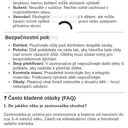
strukturu, kterou žehlení může dočasně vyhladit.
Sušení:
Nesušte v sušičce. Nechte volně uschnout v
rozprostřeném stavu.
Varování:
Ekologický potisk je šetrný k dětem, ale může
časem mírně vyblednout při častém praní nebo vystavení
přímému slunci.
Bezpečnostní pokyny
Dohled:
Používejte vždy pod dohledem dospělé osoby.
Poloha:
Dítě pokládejte na záda tak, aby hlavička byla vždy
nad úrovní vázacích šňůr. Obličej musí zůstat volný pro
bezproblémové dýchání.
Stop přehřívání:
V zavinovačce již nepoužívejte další deky či
polštáře, aby nedošlo k přehřátí dítěte.
Kontrola stavu:
Pravidelně kontrolujte švy a integritu
materiálu. Poškozený výrobek dále nepoužívejte.
Obaly:
Plastový obal ihned odstraňte z dosahu dětí – hrozí
nebezpečí udušení.
❓ Často kladené otázky (FAQ)
1. Do jakého věku je zavinovačka vhodná?
Zavinovačka je určena pro novorozence a kojence od narození do
cca 3–4 měsíců věku. Záleží na individuálním růstu a hmotnosti
vašeho miminka.