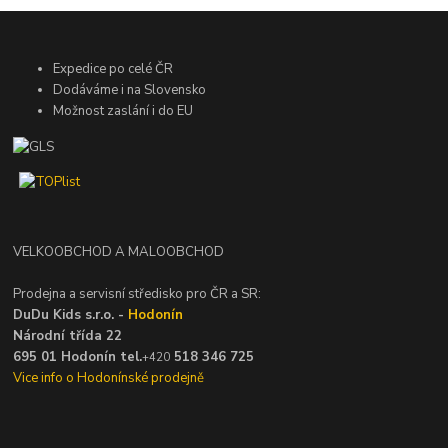
Expedice po celé ČR
Dodáváme i na Slovensko
Možnost zaslání i do EU
VELKOOBCHOD A MALOOBCHOD
Prodejna a servisní středisko pro ČR a SR:
DuDu Kids s.r.o. -
Hodonín
Národní třída 22
695 01 Hodonín tel.
518 346 725
+420
Vice info o Hodonínské prodejně