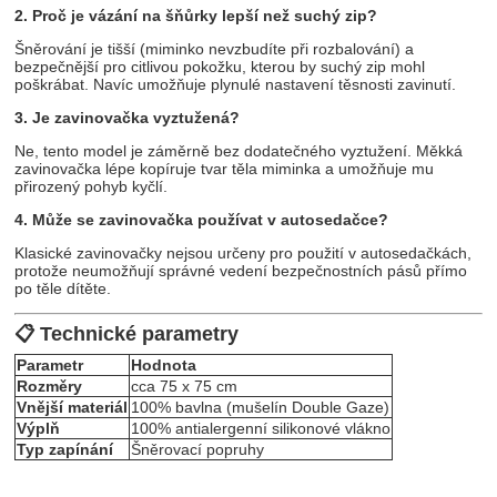
2. Proč je vázání na šňůrky lepší než suchý zip?
Šněrování je tišší (miminko nevzbudíte při rozbalování) a
bezpečnější pro citlivou pokožku, kterou by suchý zip mohl
poškrábat. Navíc umožňuje plynulé nastavení těsnosti zavinutí.
3. Je zavinovačka vyztužená?
Ne, tento model je záměrně bez dodatečného vyztužení. Měkká
zavinovačka lépe kopíruje tvar těla miminka a umožňuje mu
přirozený pohyb kyčlí.
4. Může se zavinovačka používat v autosedačce?
Klasické zavinovačky nejsou určeny pro použití v autosedačkách,
protože neumožňují správné vedení bezpečnostních pásů přímo
po těle dítěte.
📋 Technické parametry
Parametr
Hodnota
Rozměry
cca 75 x 75 cm
Vnější materiál
100% bavlna (mušelín Double Gaze)
Výplň
100% antialergenní silikonové vlákno
Typ zapínání
Šněrovací popruhy