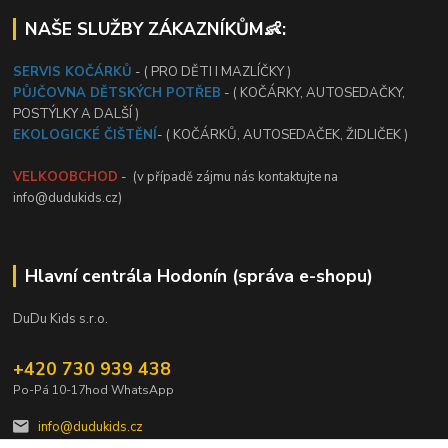
NAŠE SLUŽBY ZÁKAZNÍKŮM👶:
SERVIS KOČÁRKŮ
- ( PRO DĚTI I MAZLÍČKY )
PŮJČOVNA DĚTSKÝCH POTŘEB
- ( KOČÁRKY, AUTOSEDAČKY,
POSTÝLKY A DALŠÍ )
EKOLOGICKÉ ČIŠTĚNÍ
- ( KOČÁRKŮ, AUTOSEDAČEK, ŽIDLIČEK )
VELKOOBCHOD
- (v případě zájmu nás kontaktujte na
info@dudukids.cz)
Hlavní centrála Hodonín (správa e-shopu)
DuDu Kids s.r.o.
+420 730 939 438
Po-Pá 10-17hod WhatsApp
info@dudukids.cz