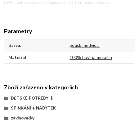
GPSR - Albero Mio ulice. Varšava 9 , 63-820 Sands, Polsko
Parametry
Barva
potisk medvídci
Materiál
100% bavlna muselin
Zboží zařazeno v kategoriích
DĚTSKÉ POTŘEBY 🍼
SPINKÁNÍ a NÁBYTEK
zavinovačky