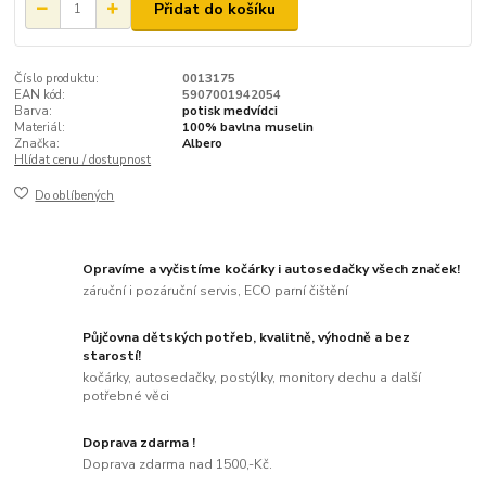
Přidat do košíku
Číslo produktu:
0013175
EAN kód:
5907001942054
Barva:
potisk medvídci
Materiál:
100% bavlna muselin
Značka:
Albero
Hlídat cenu / dostupnost
Do oblíbených
Opravíme a vyčistíme kočárky i autosedačky všech značek!
záruční i pozáruční servis, ECO parní čištění
Půjčovna dětských potřeb, kvalitně, výhodně a bez
starostí!
kočárky, autosedačky, postýlky, monitory dechu a další
potřebné věci
Doprava zdarma !
Doprava zdarma nad 1500,-Kč.