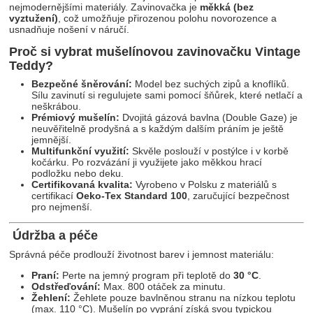
nejmodernějšími materiály. Zavinovačka je
měkká (bez
vyztužení)
, což umožňuje přirozenou polohu novorozence a
usnadňuje nošení v náručí.
Proč si vybrat mušelínovou zavinovačku Vintage
Teddy?
Bezpečné šněrování:
Model bez suchých zipů a knoflíků.
Sílu zavinutí si regulujete sami pomocí šňůrek, které netlačí a
neškrábou.
Prémiový mušelín:
Dvojitá gázová bavlna (Double Gaze) je
neuvěřitelně prodyšná a s každým dalším práním je ještě
jemnější.
Multifunkční využití:
Skvěle poslouží v postýlce i v korbě
kočárku. Po rozvázání ji využijete jako měkkou hrací
podložku nebo deku.
Certifikovaná kvalita:
Vyrobeno v Polsku z materiálů s
certifikací
Oeko-Tex Standard 100
, zaručující bezpečnost
pro nejmenší.
Údržba a péče
Správná péče prodlouží životnost barev i jemnost materiálu:
Praní:
Perte na jemný program při teplotě do
30 °C
.
Odstřeďování:
Max. 800 otáček za minutu.
Žehlení:
Žehlete pouze bavlněnou stranu na nízkou teplotu
(max. 110 °C). Mušelín po vyprání získá svou typickou