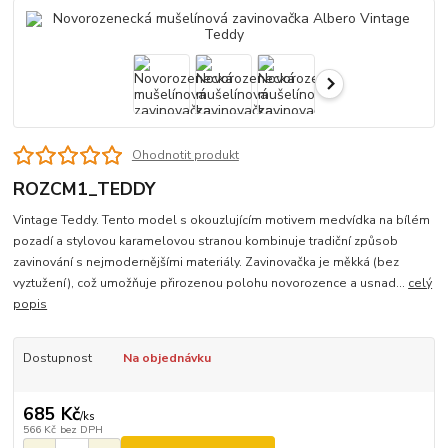
Ohodnotit produkt
ROZCM1_TEDDY
Vintage Teddy. Tento model s okouzlujícím motivem medvídka na bílém
pozadí a stylovou karamelovou stranou kombinuje tradiční způsob
zavinování s nejmodernějšími materiály. Zavinovačka je měkká (bez
vyztužení), což umožňuje přirozenou polohu novorozence a usnad...
celý
popis
Dostupnost
Na objednávku
685 Kč
/
ks
566 Kč
bez DPH