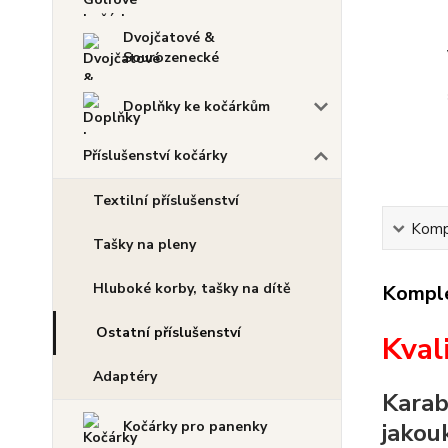
Dvojčatové &
Sourozenecké
Doplňky ke kočárkům
Příslušenství kočárky
Textilní příslušenství
Kompl
Tašky na pleny
Hluboké korby, tašky na dítě
Komple
Ostatní příslušenství
Kval
Adaptéry
Karab
Kočárky pro panenky
jakou