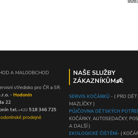
ochr
NAŠE SLUŽBY
HOD A MALOOBCHOD
ZÁKAZNÍKŮM👶:
ervisní středisko pro ČR a SR:
r.o. -
Hodonín
SERVIS KOČÁRKŮ
- ( PRO DĚTI
da 22
MAZLÍČKY )
nín tel.
518 346 725
+420
PŮJČOVNA DĚTSKÝCH POTŘE
Hodonínské prodejně
KOČÁRKY, AUTOSEDAČKY, PO
A DALŠÍ )
EKOLOGICKÉ ČIŠTĚNÍ
- ( KOČÁ