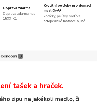
Kvalitní potřeby pro domací
Doprava zdarma !
mazlíčky🐶
Doprava zdarma nad
kočárky, pelíšky, vodítka,
1500,-Kč.
ortopedické matrace a jiné
Hodnocení
0
ení tašek a hraček.
ho zipu na jakékoli madlo, či