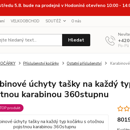
středu 5.8. bude na prodejně v Hodoníně otevřeno 10:00 - 14
ení
VELKOOBCHOD
SOUTĚŽ
O nás
Nevíte
Hledat
+420
Po-Pá
KOČÁRKY
Příslušenství kočárky
Ostatní příslušenství
Karabinové 
binové úchyty tašky na každý ty
stnou karabinou 360stupnu
TOP produkt
801
Kvalit