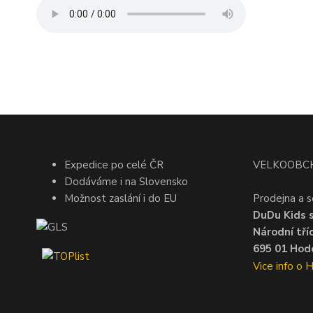
Expedice po celé ČR
VELKOOBC
Dodáváme i na Slovensko
Možnost zaslání i do EU
Prodejna a s
DuDu Kids s.
Národní tří
695 01 Hodo
Vice info o 