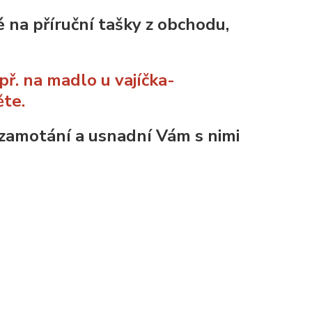
é na příruční tašky z obchodu,
př. na madlo u vajíčka-
ěte.
 zamotání a usnadní Vám s nimi