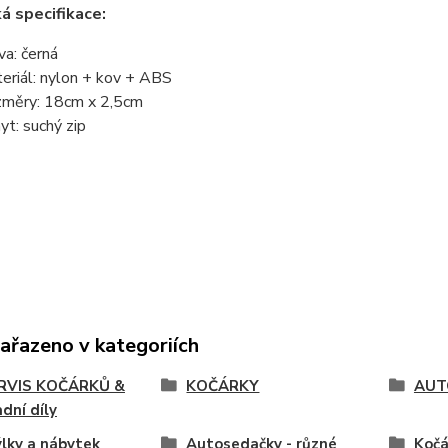
á specifikace:
va: černá
eriál: nylon + kov + ABS
měry: 18cm x 2,5cm
yt: suchý zip
zařazeno v kategoriích
SERVIS KOČÁRKŮ &
KOČÁRKY
AUT
dní díly
lky a nábytek
Autosedačky - různé
Kočá