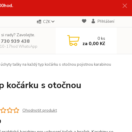
:00hod.
Přihlášení
CZK
 si rady? Zavolejte.
0
ks
 730 939 438
za
0,00 Kč
 10-17hod WhatsApp
úchyty tašky na každý typ kočárku s otočnou pojistnou karabinou
p kočárku s otočnou
Ohodnotit produkt
9
ní praktické karabiny pro uchycení tašek a hraček. Karabiny se