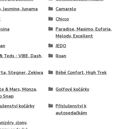
, Jasmine, Junama
Camarelo
E
Chicco
esina
Paradise, Maximo, Euforia,
Melody, Excellent
tan
JEDO
 & Teds - VIBE, Dash,
Roan
rta, Stegner, Zekiwa
Bébé Confort, High Trek
te & Mars, Monza,
Golfové kočárky
o Snap
lušenství kočárky
Příslušenství k
autosedačkám
nizéry, clony,