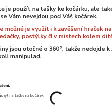
e je použít na tašky ke kočárku, ale tak
 se Vám nevejdou pod Váš kočárek.
je možné je využít i k zavěšení hraček na
edačky, postýlky či v místech kolem dít
o
iny jsou otočné o 360
, takže nedojde k
koli manipulaci.
lení:
úchyt na tašky na kočárek