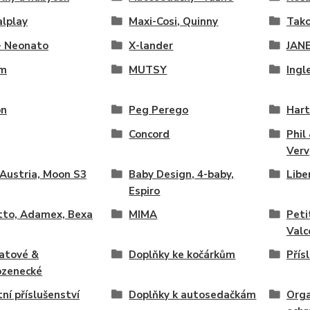
lplay
Maxi-Cosi, Quinny
Tako
- Neonato
X-lander
JAN
im
MUTSY
Ingl
on
Peg Perego
Har
Concord
Phil
Verv
Austria, Moon S3
Baby Design, 4-baby,
Libe
Espiro
tto, Adamex, Bexa
MIMA
Peti
Valc
atové &
Doplňky ke kočárkům
Přís
ozenecké
ní příslušenství
Doplňky k autosedačkám
Orga