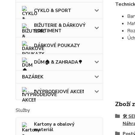
Technick
CYKLO & SPORT
Bar
Mat
BIŽUTERIE & DÁRKOVÝ
Roz
SORTIMENT
Úch
DÁRKOVÉ POUKAZY
DŮM🏠 & ZAHRADA🌳
BAZÁREK
❗VÝPRODEJOVÉ AKCE❗
Zboží 
Služby
🛠️ 
Náhra
Kartony a obalový
materiál
Postý