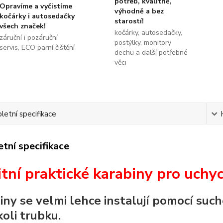
potřeb, kvalitně,
Opravíme a vyčistíme
výhodně a bez
kočárky i autosedačky
starostí!
všech značek!
kočárky, autosedačky,
záruční i pozáruční
postýlky, monitory
servis, ECO parní čištění
dechu a další potřebné
věci
etní specifikace
tní specifikace
itní praktické karabiny pro uchyc
iny se velmi lehce instalují pomocí suché
koli trubku.