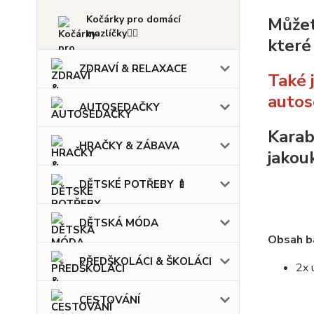
Kočárky pro domácí
Můžet
mazlíčky🐕‍🦺
které
ZDRAVÍ & RELAXACE
Také 
autos
AUTOSEDAČKY
Karab
HRAČKY & ZÁBAVA
jakou
DĚTSKÉ POTŘEBY 🍼
DĚTSKÁ MÓDA
Obsah ba
PŘEDŠKOLÁCI & ŠKOLÁCI
2x 
CESTOVÁNÍ