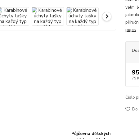
velmi l
jakouko
příruč
popis
Dos
95
79 
Číslo p
Do 
Půjčovna dětských