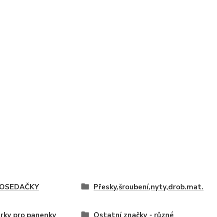
OSEDAČKY
Přesky,šroubení,nyty,drob.mat.
rky pro panenky
Ostatní značky - různé