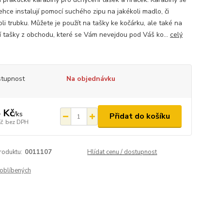
ehce instalují pomocí suchého zipu na jakékoli madlo, či
li trubku. Můžete je použít na tašky ke kočárku, ale také na
ní tašky z obchodu, které se Vám nevejdou pod Váš ko...
celý
tupnost
Na objednávku
 Kč
/
ks
Přidat do košíku
Kč
bez DPH
roduktu:
0011107
Hlídat cenu / dostupnost
oblíbených