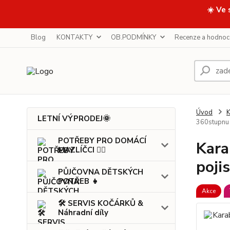
☀️ Ve 
Blog
KONTAKTY
OB.PODMÍNKY
Recenze a hodnoc
Úvod
LETNÍ VÝPRODEJ🌞
360stupnu
POTŘEBY PRO DOMÁCÍ
Kara
MAZLÍČCI 🐕‍🦺
poji
PŮJČOVNA DĚTSKÝCH
POTŘEB 👧
Akce
🛠️ SERVIS KOČÁRKŮ &
Náhradní díly