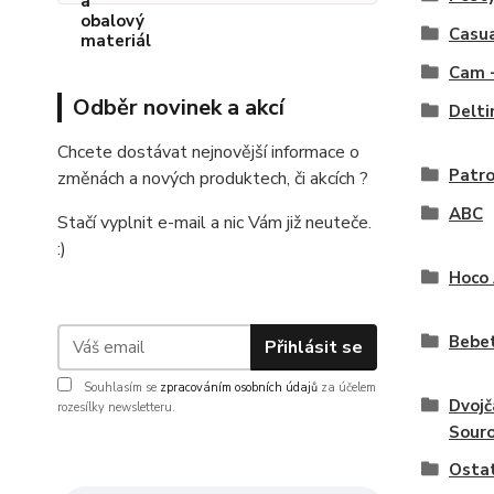
Casua
Cam 
Odběr novinek a akcí
Delt
Chcete dostávat nejnovější informace o
Patr
změnách a nových produktech, či akcích ?
ABC
Stačí vyplnit e-mail a nic Vám již neuteče.
:)
Hoco 
Bebe
Přihlásit se
Souhlasím se
zpracováním osobních údajů
za účelem
Dvojč
rozesílky newsletteru.
Sour
Ostat