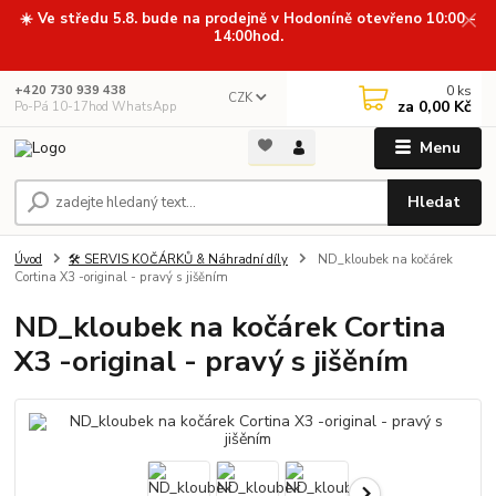
☀️ Ve středu 5.8. bude na prodejně v Hodoníně otevřeno 10:00 -
14:00hod.
0
ks
+420 730 939 438
CZK
za
0,00 Kč
Po-Pá 10-17hod WhatsApp
Menu
Hledat
Úvod
🛠️ SERVIS KOČÁRKŮ & Náhradní díly
ND_kloubek na kočárek
Cortina X3 -original - pravý s jišěním
ND_kloubek na kočárek Cortina
X3 -original - pravý s jišěním