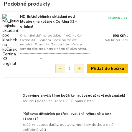
Podobné produkty
ND_jistící objímka skládání pod
Skladem 2 ks
kloubek na kočárek Cortina X3 -
original
Originální objímka pro skládání kočárku Cam
690 Kč
/
ks
Cortina X3. Výměna - vyšší pokročilost. -
570 Kč
bez DPH
nýtování Poznámka: Toto zboží je určeno pro
servisní sřediska a není k němu přiložen návod.
-----------------------------------------------------------
-----------------...
Přidat do košíku
Opravíme a vyčistíme kočárky i autosedačky všech značek!
záruční i pozáruční servis, ECO parní čištění
Půjčovna dětských potřeb, kvalitně, výhodně a bez
starostí!
kočárky, autosedačky, postýlky, monitory dechu a další
potřebné věci