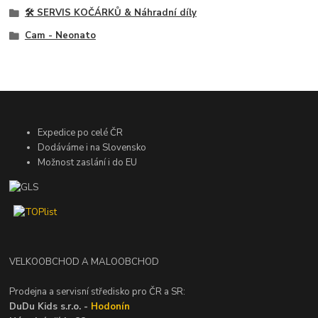
🛠️ SERVIS KOČÁRKŮ & Náhradní díly
Cam - Neonato
Expedice po celé ČR
Dodáváme i na Slovensko
Možnost zaslání i do EU
VELKOOBCHOD A MALOOBCHOD
Prodejna a servisní středisko pro ČR a SR:
DuDu Kids s.r.o. -
Hodonín