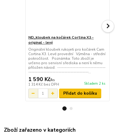
ND_kloubek na kočárek Cortina X3 -
ND_jistící o
original - levý
kočárek Cort
Originální kloubek rukojeti pro kočárek Cam
Originální o
Cortina X3. Levé provední Výměna - střední
Cortina X3. 
pokročilost. Poznámka: Toto zboží je
nýtování Poz
určeno pro servisní sřediska a není k němu
pro servisní
přiložen návod. --------------------------------
návod. -------
----------------------------------------...
---------------
1 590 Kč
690 Kč
/
ks
/
ks
Skladem 2 ks
1 314 Kč
bez DPH
570 Kč
bez 
Přidat do košíku
Zboží zařazeno v kategoriích