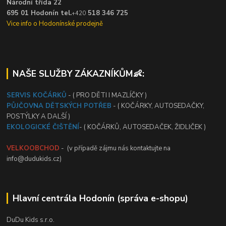
Národní třída 22
695 01 Hodonín tel.
518 346 725
+420
Vice info o Hodonínské prodejně
NAŠE SLUŽBY ZÁKAZNÍKŮM👶:
SERVIS KOČÁRKŮ
- ( PRO DĚTI I MAZLÍČKY )
PŮJČOVNA DĚTSKÝCH POTŘEB
- ( KOČÁRKY, AUTOSEDAČKY,
POSTÝLKY A DALŠÍ )
EKOLOGICKÉ ČIŠTĚNÍ
- ( KOČÁRKŮ, AUTOSEDAČEK, ŽIDLIČEK )
VELKOOBCHOD
- (v případě zájmu nás kontaktujte na
info@dudukids.cz)
Hlavní centrála Hodonín (správa e-shopu)
DuDu Kids s.r.o.