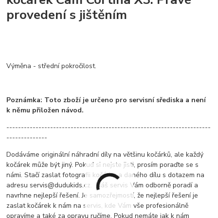
provedení s jištěním
Výměna - střední pokročilost.
Poznámka: Toto zboží je určeno pro servisní sřediska a není
k němu přiložen návod.
----------------------------------------------------------------------
--------------
Dodáváme originální náhradní díly na většinu kočárků, ale každý
kočárek může být jiný. Pokud si nejste jisti, prosím poraďte se s
námi. Stačí zaslat fotografii kočárku a daného dílu s dotazem na
adresu servis@dudukids.cz. Náš servis Vám odborně poradí a
navrhne nejlepší řešení. Je samozřejmostí, že nejlepší řešení je
zaslat kočárek k nám na servis, kde Vám vše profesionálně
opravíme a také za opravu ručíme. Pokud nemáte jak k nám