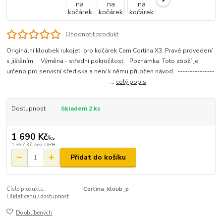
Ohodnotit produkt
Originální kloubek rukojeti pro kočárek Cam Cortina X3. Pravé provedení
s jištěním Výměna - střední pokročilost. Poznámka: Toto zboží je
určeno pro servisní sřediska a není k němu přiložen návod. ---------------
------------------------------------------...
celý popis
Dostupnost
Skladem 2 ks
1 690 Kč
/
ks
1 397 Kč
bez DPH
Přidat do košíku
Číslo produktu:
Cortina_kloub_p
Hlídat cenu / dostupnost
Do oblíbených