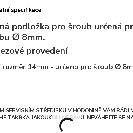
tní specifikace
ná podložka pro šroub určená p
ubu ∅ 8mm.
rezové provedení
í rozměr 14mm - určeno pro šroub ∅ 8m
M SERVISNÍM STŘEDISKU V HODONÍNĚ VÁM RÁD
ME TAKŘKA JAKOUKOLI OPRAVU. NEVÁHEJTE SE NA