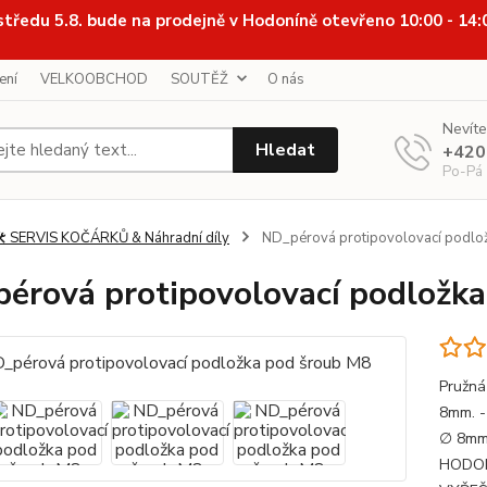
středu 5.8. bude na prodejně v Hodoníně otevřeno 10:00 - 14
ení
VELKOOBCHOD
SOUTĚŽ
O nás
Nevíte
Hledat
+420
Po-Pá
️ SERVIS KOČÁRKŮ & Náhradní díly
ND_pérová protipovolovací podlo
érová protipovolovací podložk
Pružná
8mm. -
∅ 8mm
HODON