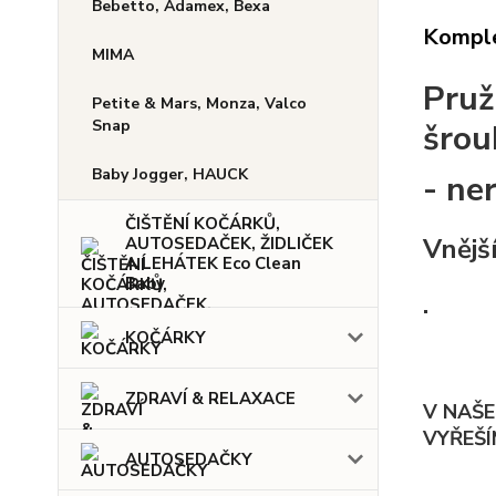
Bebetto, Adamex, Bexa
Komple
MIMA
Pruž
Petite & Mars, Monza, Valco
Snap
šro
Baby Jogger, HAUCK
- ne
ČIŠTĚNÍ KOČÁRKŮ,
Vnějš
AUTOSEDAČEK, ŽIDLIČEK
A LEHÁTEK Eco Clean
Baby
.
KOČÁRKY
ZDRAVÍ & RELAXACE
V NAŠE
VYŘEŠÍ
AUTOSEDAČKY