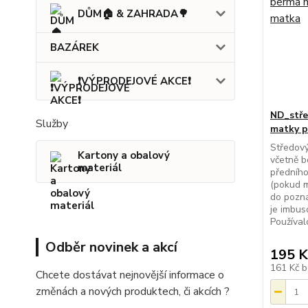
DŮM🏠 & ZAHRADA🌳
BAZÁREK
❗VÝPRODEJOVÉ AKCE❗
ND_stře
Služby
matky p
Středový
Kartony a obalový
včetně 
materiál
předníh
(pokud m
do pozná
je imbu
Používal
Odběr novinek a akcí
195 K
161 Kč
b
Chcete dostávat nejnovější informace o
změnách a nových produktech, či akcích ?