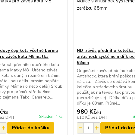
dový čep kola včetně berma
ND_závěs předního kolečka -
ro závěs kola M8 matka
antishock systémem dřík po
68mm
 šroub předního otočného kola
berma Matky M8. Určeno závěs
Originální závěs předního kole
o kola s daným rozměrem 82mm.
Antishock, která brání poškoze
áte jinou délku prosím napište
nárazu. Závěs se dodává kom
mky. Máme i o něco delší) Šroub
kolečka a středového šroubu.
sový pro průměr středu 8mm.
použít jak na levou, tak pravo
o zejména Tako, Camarelo...
(nerozlišuje se). Délka dříku 
dříku je 68mm. Průmě...
č
980 Kč
/
ks
/
ks
Skladem 4 ks
S
ez DPH
810 Kč
bez DPH
Přidat do košíku
Přidat do ko