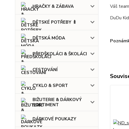
Váš tea
HRAČKY & ZÁBAVA
DuDu Kids
DĚTSKÉ POTŘEBY 🍼
DĚTSKÁ MÓDA
Poznámka
PŘEDŠKOLÁCI & ŠKOLÁCI
CESTOVÁNÍ
Souvise
CYKLO & SPORT
BIŽUTERIE & DÁRKOVÝ
SORTIMENT
DÁRKOVÉ POUKAZY