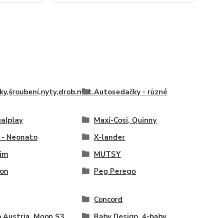
ky,šroubení,nyty,drob.mat.
Autosedačky - různé
alplay
Maxi-Cosi, Quinny
 - Neonato
X-lander
im
MUTSY
on
Peg Perego
Concord
 Austria, Moon S3
Baby Design, 4-baby,