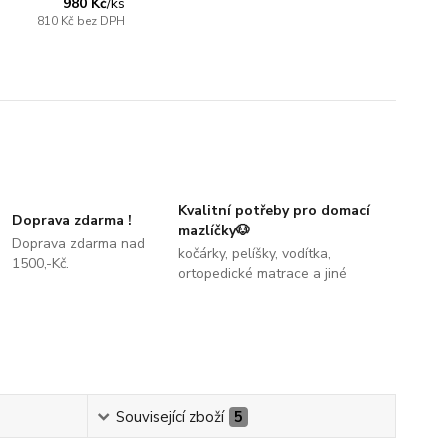
980 Kč
/
ks
810 Kč
bez DPH
Kvalitní potřeby pro domací
Doprava zdarma !
mazlíčky🐶
Doprava zdarma nad
kočárky, pelíšky, vodítka,
1500,-Kč.
ortopedické matrace a jiné
Související zboží
5