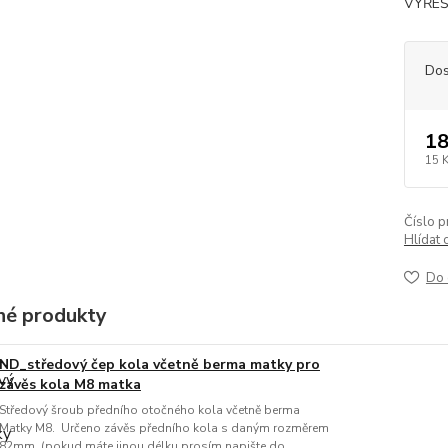
VYŘEŠ
Dos
18
15 
Číslo p
Hlídat 
Do 
é produkty
ND_středový čep kola včetně berma matky pro
závěs kola M8 matka
Středový šroub předního otočného kola včetně berma
Matky M8. Určeno závěs předního kola s daným rozměrem
82mm. (pokud máte jinou délku prosím napište do