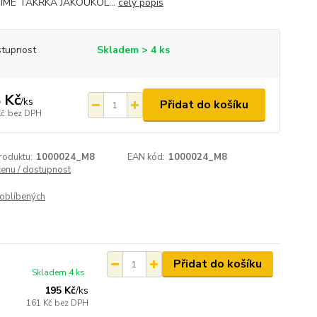
ÍME TAKŘKA JAKOUKOL...
celý popis
tupnost
Skladem > 4 ks
 Kč
/
ks
Přidat do košíku
Kč
bez DPH
roduktu:
1000024_M8
EAN kód:
1000024_M8
cenu / dostupnost
oblíbených
Přidat do košíku
Skladem 4 ks
195 Kč
/
ks
161 Kč
bez DPH