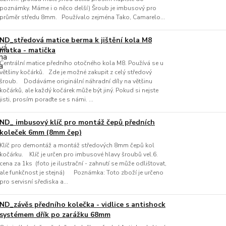
poznámky. Máme i o něco delší) Šroub je imbusový pro
průměr středu 8mm. Používalo zejména Tako, Camarelo...
ND_středová matice berma k jištění kola M8
matka - matička
Centrální matice předního otočného kola M8. Používá se u
většiny kočárků. Zde je možné zakupit z celý středový
šroub. Dodáváme originální náhradní díly na většinu
kočárků, ale každý kočárek může být jiný. Pokud si nejste
jisti, prosím poraďte se s námi. ...
ND_ imbusový klíč pro montáž čepů předních
koleček 6mm (8mm čep)
Klíč pro demontáž a montáž středových 8mm čepů kol
kočárku. Klíč je určen pro imbusové hlavy šroubů vel.6.
cena za 1ks (foto je ilustrační - zahnutí se může odlištovat,
ale funkčnost je stejná) Poznámka: Toto zboží je určeno
pro servisní sřediska a...
ND_závěs předního kolečka - vidlice s antishock
systémem dřík po zarážku 68mm