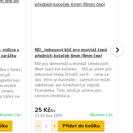
 vidlice s
ND_ imbusový klíč pro montáž čepů
ND
 zarážku
předních koleček 6mm (8mm čep)
ko
Klíč pro demontáž a montáž středových
Drž
8mm čepů kol kočárku. Klíč je určen pro
Par
čka s funkcí
imbusové hlavy šroubů vel.6. cena za
10m
ní při
1ks (foto je ilustrační - zahnutí se může
záv
pletní bez
odlištovat, ale funkčnost je stejná)
jso
 Je možné
Poznámka: Toto zboží je určeno pro
lož
u stranu
servisní sřediska a...
páru
po zářez na
25 Kč
1 
/
ks
kladem 1 ks
Skladem 1 ks
21 Kč
bez DPH
1 
šíku
Přidat do košíku