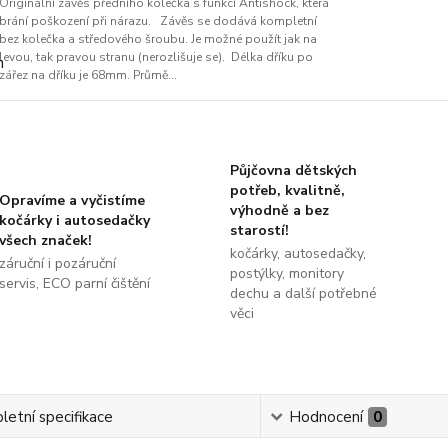
Originální závěs předního kolečka s funkcí Antishock, která
brání poškození při nárazu. Závěs se dodává kompletní
bez kolečka a středového šroubu. Je možné použít jak na
levou, tak pravou stranu (nerozlišuje se). Délka dříku po
zářez na dříku je 68mm. Průmě...
Půjčovna dětských
potřeb, kvalitně,
Opravíme a vyčistíme
výhodně a bez
kočárky i autosedačky
starostí!
všech značek!
kočárky, autosedačky,
záruční i pozáruční
postýlky, monitory
servis, ECO parní čištění
dechu a další potřebné
věci
etní specifikace
Hodnocení
0