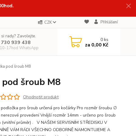
:00hod.
Přihlášení
CZK
 si rady? Zavolejte.
0
ks
 730 939 438
za
0,00 Kč
 10-17hod WhatsApp
žka pod šroub M8
a pod šroub M8
Ohodnotit produkt
 podložka pro šroub určená pro kočárky Pro rozměr šroubu ∅
 nerezové provedení Vnější rozměr 14mm - určeno pro šroub
 (vnitřní průměr) . V NAŠEM SERVISNÍM STŘEDISKU V
ÍNĚ VÁM RÁDI VŠECHNO ODBORNĚ NAMONTUJEME A