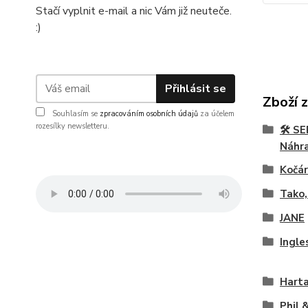
Stačí vyplnit e-mail a nic Vám již neuteče.
:)
Přihlásit se
Zboží 
Souhlasím se
zpracováním osobních údajů
za účelem
rozesílky newsletteru.
🛠️ 
Náhra
Kočár
Tako,
JANE
Ingle
Hart
Phil 