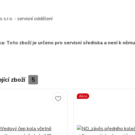
m
 s.r.o. - servisní oddělení
: Toto zboží je určeno pro servisní sřediska a není k něm
jící zboží
5
Akce