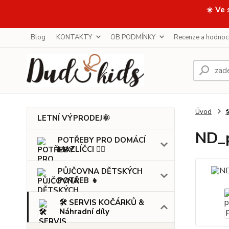
☀️ Ve 
Blog
KONTAKTY
OB.PODMÍNKY
Recenze a hodnoc
Úvod

LETNÍ VÝPRODEJ🌞
ND_p
POTŘEBY PRO DOMÁCÍ
MAZLÍČCI 🐕‍🦺
PŮJČOVNA DĚTSKÝCH
POTŘEB 👧
🛠️ SERVIS KOČÁRKŮ &
Náhradní díly