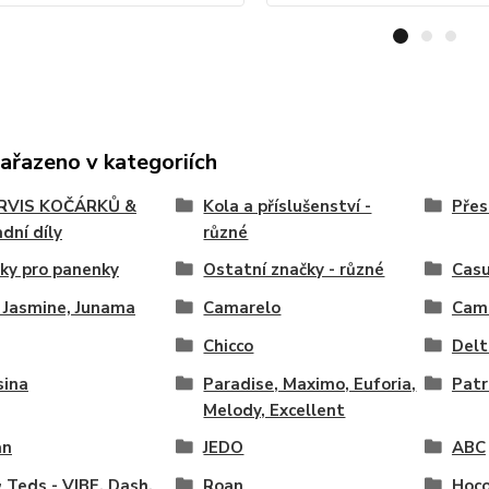
zařazeno v kategoriích
SERVIS KOČÁRKŮ &
Kola a příslušenství -
Přes
dní díly
různé
ky pro panenky
Ostatní značky - různé
Casu
 Jasmine, Junama
Camarelo
Cam
Chicco
Delt
sina
Paradise, Maximo, Euforia,
Patr
Melody, Excellent
an
JEDO
ABC
& Teds - VIBE, Dash,
Roan
Hoco