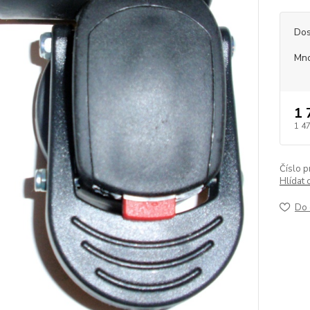
Dos
Mno
1 
1 4
Číslo p
Hlídat 
Do 