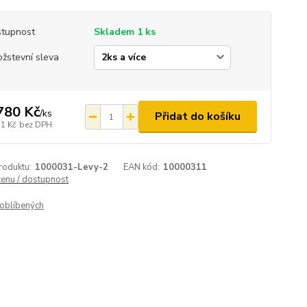
tupnost
Skladem 1 ks
žstevní sleva
780 Kč
/
ks
Přidat do košíku
71 Kč
bez DPH
roduktu:
1000031-Levy-2
EAN kód:
10000311
cenu / dostupnost
oblíbených