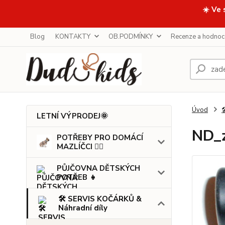
☀️ Ve 
Blog
KONTAKTY
OB.PODMÍNKY
Recenze a hodnoc
Úvod

LETNÍ VÝPRODEJ🌞
ND_z
POTŘEBY PRO DOMÁCÍ
MAZLÍČCI 🐕‍🦺
PŮJČOVNA DĚTSKÝCH
POTŘEB 👧
🛠️ SERVIS KOČÁRKŮ &
Náhradní díly