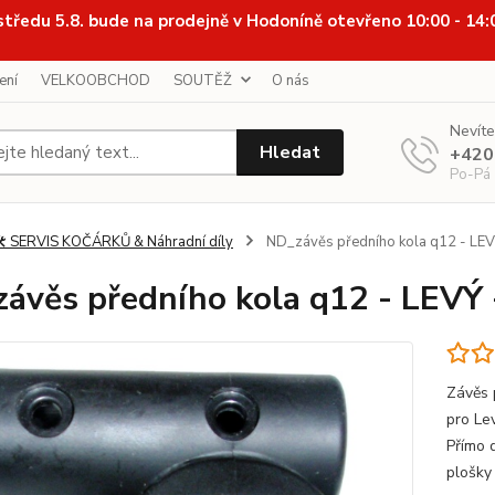
středu 5.8. bude na prodejně v Hodoníně otevřeno 10:00 - 14
ení
VELKOOBCHOD
SOUTĚŽ
O nás
Nevíte
Hledat
+420
Po-Pá
️ SERVIS KOČÁRKŮ & Náhradní díly
ND_závěs předního kola q12 - LE
ávěs předního kola q12 - LEVÝ
Závěs 
pro Le
Přímo 
plošky 