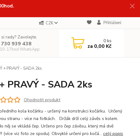
:00hod.
Přihlášení
CZK
 si rady? Zavolejte.
0
ks
 730 939 438
za
0,00 Kč
 10-17hod WhatsApp
VÝ + PRAVÝ - SADA 2ks
 + PRAVÝ - SADA 2ks
Ohodnotit produkt
předního kola kočárku - určený na konstrukci kočárku. Určený
vou stranu - více na fotkách. Držák drží celý závěs s kolem.
do něj se vkládá čep. Určeno pro čep závěsu, který má dvě
!! (více viz foto ze spodu). Obvyklé určení pro kočá...
celý popis