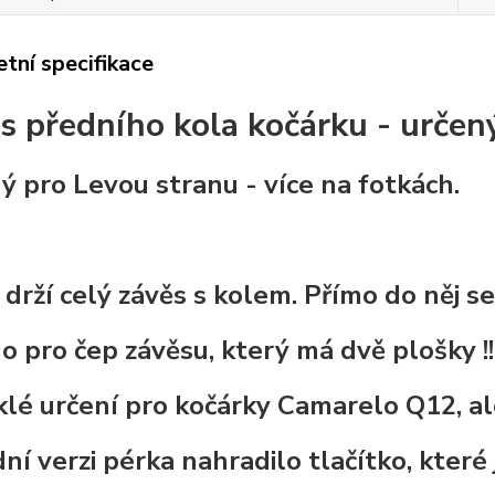
tní specifikace
s předního kola kočárku - určen
ý pro Levou stranu - více na fotkách.
 drží celý závěs s kolem. Přímo do něj se
o pro čep závěsu, který má dvě plošky !! 
lé určení pro kočárky Camarelo Q12, ale 
í verzi pérka nahradilo tlačítko, které 