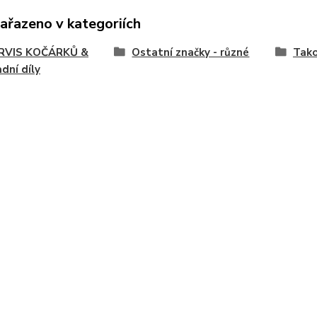
zařazeno v kategoriích
SERVIS KOČÁRKŮ &
Ostatní značky - různé
Tako
dní díly