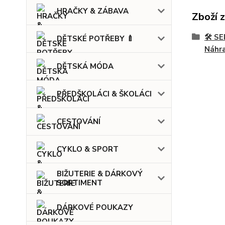
HRAČKY & ZÁBAVA
Zboží 
🛠️ 
DĚTSKÉ POTŘEBY 🍼
Náhra
DĚTSKÁ MÓDA
PŘEDŠKOLÁCI & ŠKOLÁCI
CESTOVÁNÍ
CYKLO & SPORT
BIŽUTERIE & DÁRKOVÝ
SORTIMENT
DÁRKOVÉ POUKAZY