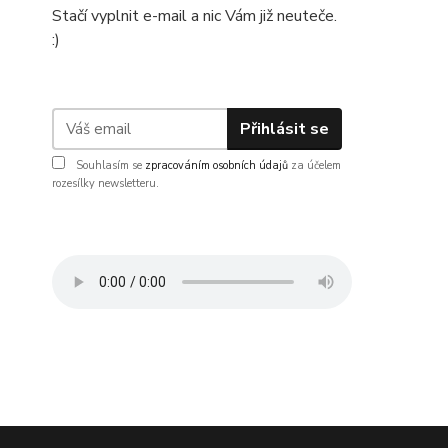
Stačí vyplnit e-mail a nic Vám již neuteče.
:)
Přihlásit se
Souhlasím se
zpracováním osobních údajů
za účelem
rozesílky newsletteru.