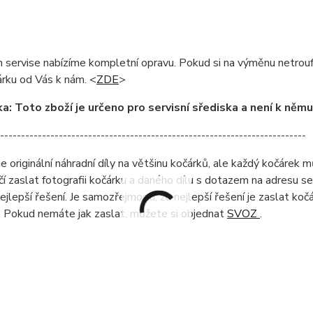
servise nabízíme kompletní opravu. Pokud si na výměnu netrouf
rku od Vás k nám. <
ZDE
>
: Toto zboží je určeno pro servisní sřediska a není k něm
-------------------------------------------------------------------------
originální náhradní díly na většinu kočárků, ale každý kočárek můž
čí zaslat fotografii kočárku a daného dílu s dotazem na adresu 
ejlepší řešení. Je samozřejmostí, že nejlepší řešení je zaslat ko
. Pokud nemáte jak zaslat, můžete si objednat
SVOZ
.