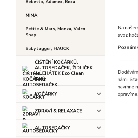
Bebetto, Adamex, Bexa
MIMA
Na našem 
Petite & Mars, Monza, Valco
svoz kočá
Snap
Poznámka
Baby Jogger, HAUCK
-----------
ČIŠTĚNÍ KOČÁRKŮ,
AUTOSEDAČEK, ŽIDLIČEK
Dodáváme 
A LEHÁTEK Eco Clean
Baby
námi. Sta
navrhne n
KOČÁRKY
opravíme
ZDRAVÍ & RELAXACE
AUTOSEDAČKY