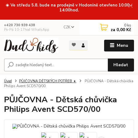
☀️ Ve středu 5.8. bude na prodejně v Hodoníně otevřeno 10:00 -
14:00hod.
0
ks
+420 730 939 438
CZK
za
0,00 Kč
Po-Pá 10-17hod WhatsApp
Menu
Hledat
Úvod
PŮJČOVNA DĚTSKÝCH POTŘEB 👧
PŮJČOVNA - Dětská chůvička
Philips Avent SCD570/00
PŮJČOVNA - Dětská chůvička
Philips Avent SCD570/00