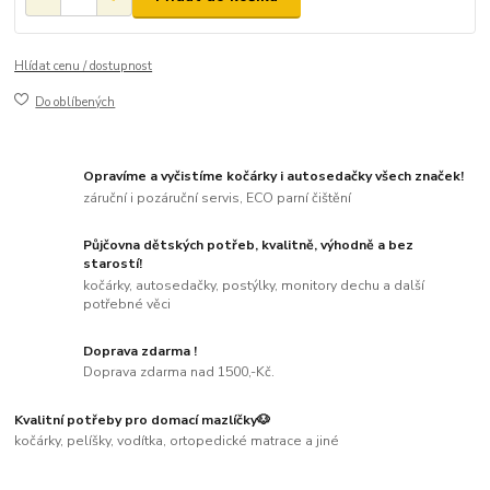
Hlídat cenu / dostupnost
Do oblíbených
Opravíme a vyčistíme kočárky i autosedačky všech značek!
záruční i pozáruční servis, ECO parní čištění
Půjčovna dětských potřeb, kvalitně, výhodně a bez
starostí!
kočárky, autosedačky, postýlky, monitory dechu a další
potřebné věci
Doprava zdarma !
Doprava zdarma nad 1500,-Kč.
Kvalitní potřeby pro domací mazlíčky🐶
kočárky, pelíšky, vodítka, ortopedické matrace a jiné