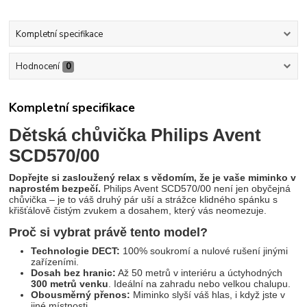
Kompletní specifikace
Hodnocení
0
Kompletní specifikace
Dětská chůvička Philips Avent
SCD570/00
Dopřejte si zasloužený relax s vědomím, že je vaše miminko v
naprostém bezpečí.
Philips Avent SCD570/00 není jen obyčejná
chůvička – je to váš druhý pár uší a strážce klidného spánku s
křišťálově čistým zvukem a dosahem, který vás neomezuje.
Proč si vybrat právě tento model?
Technologie DECT:
100% soukromí a nulové rušení jinými
zařízeními.
Dosah bez hranic:
Až 50 metrů v interiéru a úctyhodných
300 metrů venku
. Ideální na zahradu nebo velkou chalupu.
Obousměrný přenos:
Miminko slyší váš hlas, i když jste v
jiné místnosti.