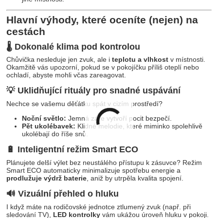
Hlavní výhody, které oceníte (nejen) na
cestách
🌡️ Dokonalé klima pod kontrolou
Chůvička nesleduje jen zvuk, ale i
teplotu a vlhkost
v místnosti.
Okamžitě vás upozorní, pokud se v pokojíčku příliš oteplí nebo
ochladí, abyste mohli včas zareagovat.
💡 Uklidňující rituály pro snadné uspávání
Nechce se vašemu děťátku spát v cizím prostředí?
Noční světlo:
Jemná záře vytvoří pocit bezpečí.
Pět ukolébavek:
Klidné melodie, které miminko spolehlivě
ukolébají do říše snů.
🔋 Inteligentní režim Smart ECO
Plánujete delší výlet bez neustálého přístupu k zásuvce? Režim
Smart ECO automaticky minimalizuje spotřebu energie a
prodlužuje výdrž baterie
, aniž by utrpěla kvalita spojení.
🔊 Vizuální přehled o hluku
I když máte na rodičovské jednotce ztlumený zvuk (např. při
sledování TV),
LED kontrolky
vám ukážou úroveň hluku v pokoji.