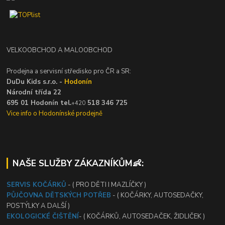
VELKOOBCHOD A MALOOBCHOD
Prodejna a servisní středisko pro ČR a SR:
DuDu Kids s.r.o. -
Hodonín
Národní třída 22
695 01 Hodonín tel.
518 346 725
+420
Vice info o Hodonínské prodejně
NAŠE SLUŽBY ZÁKAZNÍKŮM👶:
SERVIS KOČÁRKŮ
- ( PRO DĚTI I MAZLÍČKY )
PŮJČOVNA DĚTSKÝCH POTŘEB
- ( KOČÁRKY, AUTOSEDAČKY,
POSTÝLKY A DALŠÍ )
EKOLOGICKÉ ČIŠTĚNÍ
- ( KOČÁRKŮ, AUTOSEDAČEK, ŽIDLIČEK )