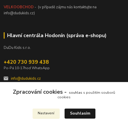
VELKOOBCHOD
- (v případě zájmu nás kontaktujte na
info@dudukids.cz)
Hlavní centrála Hodonín (správa e-shopu)
DuDu Kids s.r.o.
+420 730 939 438
Po-Pá 10-17hod WhatsApp
info@dudukids.cz
Zpracování cookies -
souhlas
s použitím souborů
cookies
Souhlasím
Nastavení
Upravit sběr cookies.