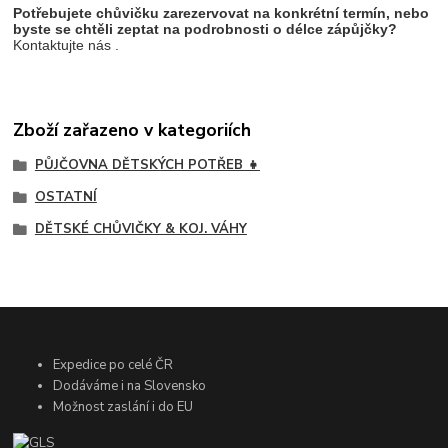
Potřebujete chůvičku zarezervovat na konkrétní termín, nebo
byste se chtěli zeptat na podrobnosti o délce zápůjčky?
Kontaktujte nás .
Zboží zařazeno v kategoriích
PŮJČOVNA DĚTSKÝCH POTŘEB 👧
OSTATNÍ
DĚTSKÉ CHŮVIČKY & KOJ. VÁHY
Expedice po celé ČR
Dodáváme i na Slovensko
Možnost zaslání i do EU