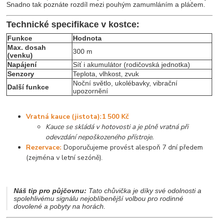
Snadno tak poznáte rozdíl mezi pouhým zamumláním a pláčem.
Technické specifikace v kostce:
Funkce
Hodnota
Max. dosah
300 m
(venku)
Napájení
Síť i akumulátor (rodičovská jednotka)
Senzory
Teplota, vlhkost, zvuk
Noční světlo, ukolébavky, vibrační
Další funkce
upozornění
Vratná kauce (jistota):
1 500 Kč
Kauce se skládá v hotovosti a je plně vratná při
odevzdání nepoškozeného přístroje.
Rezervace:
Doporučujeme provést alespoň 7 dní předem
(zejména v letní sezóně).
Náš tip pro půjčovnu:
Tato chůvička je díky své odolnosti a
spolehlivému signálu nejoblíbenější volbou pro rodinné
dovolené a pobyty na horách.