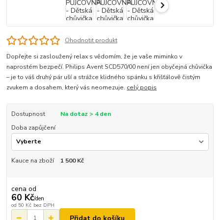
Ohodnotit produkt
Dopřejte si zasloužený relax s vědomím, že je vaše miminko v
naprostém bezpečí. Philips Avent SCD570/00 není jen obyčejná chůvička
– je to váš druhý pár uší a strážce klidného spánku s křišťálově čistým
zvukem a dosahem, který vás neomezuje.
celý popis
Dostupnost
Na dotaz > 4 den
Doba zapůjčení
Kauce na zboží
1 500 Kč
cena od
60 Kč
/
den
od
50 Kč
bez DPH
Přidat do košíku