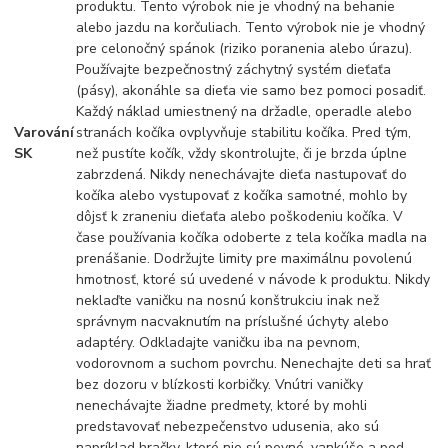
produktu. Tento výrobok nie je vhodný na behanie
alebo jazdu na korčuliach. Tento výrobok nie je vhodný
pre celonočný spánok (riziko poranenia alebo úrazu).
Používajte bezpečnostný záchytný systém dieťaťa
(pásy), akonáhle sa dieťa vie samo bez pomoci posadiť.
Každý náklad umiestnený na držadle, operadle alebo
Varování
stranách kočíka ovplyvňuje stabilitu kočíka. Pred tým,
SK
než pustíte kočík, vždy skontrolujte, či je brzda úplne
zabrzdená. Nikdy nenechávajte dieťa nastupovať do
kočíka alebo vystupovať z kočíka samotné, mohlo by
dôjsť k zraneniu dieťaťa alebo poškodeniu kočíka. V
čase používania kočíka odoberte z tela kočíka madla na
prenášanie. Dodržujte limity pre maximálnu povolenú
hmotnosť, ktoré sú uvedené v návode k produktu. Nikdy
neklaďte vaničku na nosnú konštrukciu inak než
správnym nacvaknutím na príslušné úchyty alebo
adaptéry. Odkladajte vaničku iba na pevnom,
vodorovnom a suchom povrchu. Nenechajte deti sa hrať
bez dozoru v blízkosti korbičky. Vnútri vaničky
nenechávajte žiadne predmety, ktoré by mohli
predstavovať nebezpečenstvo udusenia, ako sú
napríklad hračky, ktoré nie sú pevné, vankúše a pod.