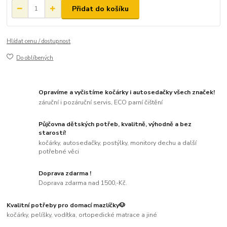
Přidat do košíku
Hlídat cenu / dostupnost
Do oblíbených
Opravíme a vyčistíme kočárky i autosedačky všech značek!
záruční i pozáruční servis, ECO parní čištění
Půjčovna dětských potřeb, kvalitně, výhodně a bez
starostí!
kočárky, autosedačky, postýlky, monitory dechu a další
potřebné věci
Doprava zdarma !
Doprava zdarma nad 1500,-Kč.
Kvalitní potřeby pro domací mazlíčky🐶
kočárky, pelíšky, vodítka, ortopedické matrace a jiné