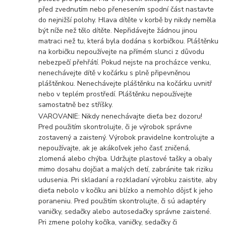
před zvednutím nebo přenesením spodní část nastavte
do nejnižší polohy. Hlava dítěte v korbě by nikdy neměla
být níže než tělo dítěte. Nepřidávejte žádnou jinou
matraci než tu, která byla dodána s korbičkou. Pláštěnku
na korbičku nepoužívejte na přímém slunci z důvodu
nebezpečí přehřátí. Pokud nejste na procházce venku,
nenechávejte dítě v kočárku s plně připevněnou
pláštěnkou. Nenechávejte pláštěnku na kočárku uvnitř
nebo v teplém prostředí. Pláštěnku nepoužívejte
samostatně bez stříšky.
VAROVANIE: Nikdy nenechávajte dieťa bez dozoru!
Pred použitím skontrolujte, či je výrobok správne
zostavený a zaistený. Výrobok pravidelne kontrolujte a
nepoužívajte, ak je akákoľvek jeho časť zničená,
zlomená alebo chýba. Udržujte plastové tašky a obaly
mimo dosahu dojčiat a malých detí, zabránite tak riziku
udusenia. Pri skladaní a rozkladaní výrobku zaistite, aby
dieťa nebolo v kočíku ani blízko a nemohlo dôjsť k jeho
poraneniu. Pred použitím skontrolujte, či sú adaptéry
vaničky, sedačky alebo autosedačky správne zaistené.
Pri zmene polohy kočíka, vaničky, sedačky či