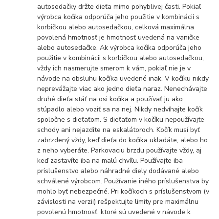
autosedačky držte dieťa mimo pohyblivej časti. Pokiaľ
výrobca kočíka odporúča jeho použitie v kombinácii s
korbičkou alebo autosedačkou, celková maximálna
povolená hmotnosť je hmotnosť uvedená na vaničke
alebo autosedačke. Ak výrobca kočíka odporúča jeho
použitie v kombinácii s korbičkou alebo autosedačkou,
vždy ich nasmerujte smerom k vám, pokiaľ nie je v
návode na obsluhu kočíka uvedené inak. V kočíku nikdy
neprevážajte viac ako jedno dieťa naraz. Nenechávajte
druhé dieťa stáť na osi kočíka a používať ju ako
stúpadlo alebo voziť sa na nej. Nikdy nedvíhajte kočík
spoločne s dieťaťom. S dieťaťom v kočíku nepoužívajte
schody ani nejazdite na eskalátoroch. Kočík musí byť
zabrzdený vždy, keď dieťa do kočíka ukladáte, alebo ho
z neho vyberáte. Parkovaciu brzdu používajte vždy, aj
keď zastavíte iba na malú chvíľu. Používajte iba
príslušenstvo alebo náhradné diely dodávané alebo
schválené výrobcom. Používanie iného príslušenstva by
mohlo byť nebezpečné. Pri kočíkoch s príslušenstvom (v
závislosti na verzii) rešpektujte limity pre maximálnu
povolenú hmotnosť, ktoré sú uvedené v návode k