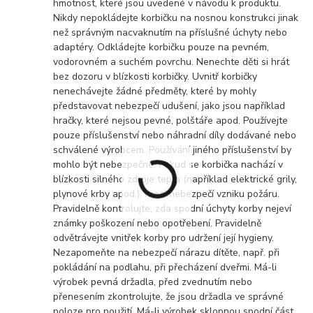
hmotnost, které jsou uvedené v návodu k produktu.
Nikdy nepokládejte korbičku na nosnou konstrukci jinak
než správným nacvaknutím na příslušné úchyty nebo
adaptéry. Odkládejte korbičku pouze na pevném,
vodorovném a suchém povrchu. Nenechte děti si hrát
bez dozoru v blízkosti korbičky. Uvnitř korbičky
nenechávejte žádné předměty, které by mohly
představovat nebezpečí udušení, jako jsou například
hračky, které nejsou pevné, polštáře apod. Používejte
pouze příslušenství nebo náhradní díly dodávané nebo
schválené výrobcem. Používání jiného příslušenství by
mohlo být nebezpečné. Pokud se korbička nachází v
blízkosti silného zdroje tepla (například elektrické grily,
plynové krby apod.), hrozí nebezpečí vzniku požáru.
Pravidelně kontrolujte, zda spodní úchyty korby nejeví
známky poškození nebo opotřebení. Pravidelně
odvětrávejte vnitřek korby pro udržení její hygieny.
Nezapomeňte na nebezpečí nárazu dítěte, např. při
pokládání na podlahu, při přecházení dveřmi. Má-li
výrobek pevná držadla, před zvednutím nebo
přenesením zkontrolujte, že jsou držadla ve správné
poloze pro použití. Má-li výrobek sklopnou spodní část,