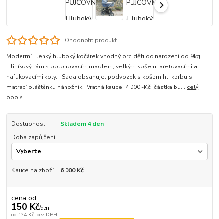
Ohodnotit produkt
Modermí , lehký hluboký kočárek vhodný pro děti od narození do 9kg.
Hliníkový rám s polohovacím madlem, velkým košem, aretovacími a
nafukovacími koly. Sada obsahuje: podvozek s košem hl. korbu s
matrací pláštěnku nánožník Vratná kauce: 4 000,-Kč (částka bu...
celý
popis
Dostupnost
Skladem 4 den
Doba zapůjčení
Kauce na zboží
6 000 Kč
cena od
150 Kč
/
den
od
124 Kč
bez DPH