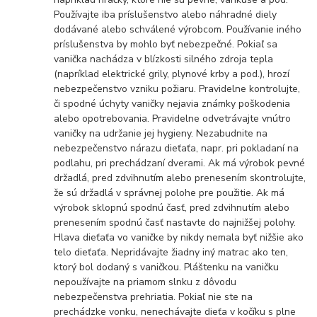
Používajte iba príslušenstvo alebo náhradné diely
dodávané alebo schválené výrobcom. Používanie iného
príslušenstva by mohlo byť nebezpečné. Pokiaľ sa
vanička nachádza v blízkosti silného zdroja tepla
(napríklad elektrické grily, plynové krby a pod.), hrozí
nebezpečenstvo vzniku požiaru. Pravidelne kontrolujte,
či spodné úchyty vaničky nejavia známky poškodenia
alebo opotrebovania. Pravidelne odvetrávajte vnútro
vaničky na udržanie jej hygieny. Nezabudnite na
nebezpečenstvo nárazu dieťaťa, napr. pri pokladaní na
podlahu, pri prechádzaní dverami. Ak má výrobok pevné
držadlá, pred zdvihnutím alebo prenesením skontrolujte,
že sú držadlá v správnej polohe pre použitie. Ak má
výrobok sklopnú spodnú časť, pred zdvihnutím alebo
prenesením spodnú časť nastavte do najnižšej polohy.
Hlava dieťaťa vo vaničke by nikdy nemala byť nižšie ako
telo dieťaťa. Nepridávajte žiadny iný matrac ako ten,
ktorý bol dodaný s vaničkou. Pláštenku na vaničku
nepoužívajte na priamom slnku z dôvodu
nebezpečenstva prehriatia. Pokiaľ nie ste na
prechádzke vonku, nenechávajte dieťa v kočíku s plne