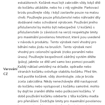
eskalátorech. Kočárek musí být zabrzděn vždy, když dítě
do kočárku ukládáte, nebo ho z něj vyjímáte. Parkovací
brzdu používejte vždy, i když zastavíte pouze na malou
chvíli. Používejte pouze příslušenství nebo náhradní díly
dodávané nebo schválené výrobcem. Používání jiného
příslušenství by mohlo být nebezpečné. U kočárků s
příslušenstvím (v závislosti na verzi) respektujte limity
pro maximální povolenou hmotnost, které jsou uvedené
v návodu k produktu. Tento výrobek není vhodný pro
běhání nebo jízdu na bruslích. Tento výrobek není
vhodný pro celonoční spánek (riziko poranění nebo
úrazu). Používejte bezpečností zádržný systém dítěte
(pásy), jakmile se dítě umí samo bez pomoci posadit.
Každý náklad umístěný na držadle, opěradle nebo
Varování
stranách kočárku ovlivňuje stabilitu kočárku. Před tím,
CZ
než pustíte kočárek, vždy zkontrolujte, zda je brzda
zcela zabrzděna. Nikdy nenechávejte dítě nastupovat
do kočárku nebo vystupovat z kočárku samotné, mohlo
by dojít ke zranění dítěte nebo poškození kočárku. V
době používání kočárku odeberte z těla kočárku madla
pro přenášení. Dodržujte limity pro maximální povolenou