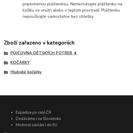
pripevnenou pláštenkou. Nenechávajte pláštenku na
kočíku vo vnútri alebo v teplom prostredí. Pláštenku
nepoužívajte samostatne bez striešky.
Zboží zařazeno v kategoriích
PŮJČOVNA DĚTSKÝCH POTŘEB 👧
KOČÁRKY
Hluboké kočárky
Expedice po celé ČR
Dodáváme i na Slovensko
Možnost zaslání i do EU