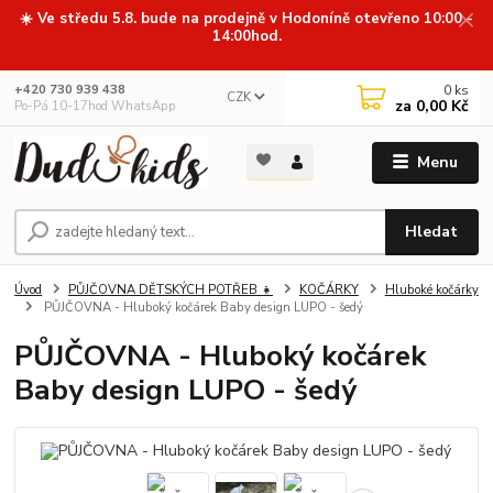
☀️ Ve středu 5.8. bude na prodejně v Hodoníně otevřeno 10:00 -
14:00hod.
0
ks
+420 730 939 438
CZK
za
0,00 Kč
Po-Pá 10-17hod WhatsApp
Menu
Hledat
Úvod
PŮJČOVNA DĚTSKÝCH POTŘEB 👧
KOČÁRKY
Hluboké kočárky
PŮJČOVNA - Hluboký kočárek Baby design LUPO - šedý
PŮJČOVNA - Hluboký kočárek
Baby design LUPO - šedý