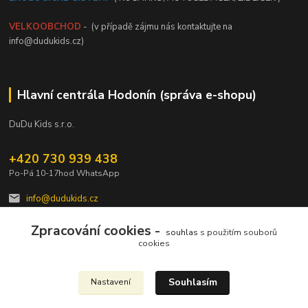
VELKOOBCHOD
- (v případě zájmu nás kontaktujte na
info@dudukids.cz)
Hlavní centrála Hodonín (správa e-shopu)
DuDu Kids s.r.o.
+420 730 939 438
Po-Pá 10-17hod WhatsApp
info@dudukids.cz
Zpracování cookies -
souhlas
s použitím souborů
cookies
Souhlasím
Nastavení
Upravit sběr cookies.