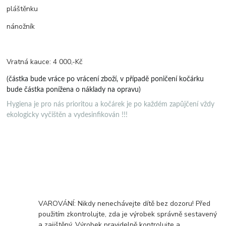
pláštěnku
nánožník
Vratná kauce: 4 000,-Kč
(částka bude vráce po vrácení zboží, v případě poničení kočárku
bude částka ponížena o náklady na opravu)
Hygiena je pro nás prioritou a kočárek je po každém zapůjčení vždy
ekologicky vyčištěn a vydesinfikován !!!
VAROVÁNÍ: Nikdy nenechávejte dítě bez dozoru! Před
použitím zkontrolujte, zda je výrobek správně sestavený
a zajištěný. Výrobek pravidelně kontrolujte a