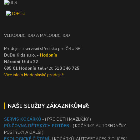
VELKOOBCHOD A MALOOBCHOD
Prodejna a servisní středisko pro ČR a SR:
DuDu Kids s.r.o. -
Hodonín
Národní třída 22
695 01 Hodonín tel.
518 346 725
+420
Vice info o Hodonínské prodejně
NAŠE SLUŽBY ZÁKAZNÍKŮM👶:
SERVIS KOČÁRKŮ
- ( PRO DĚTI I MAZLÍČKY )
PŮJČOVNA DĚTSKÝCH POTŘEB
- ( KOČÁRKY, AUTOSEDAČKY,
POSTÝLKY A DALŠÍ )
EKOLOGICKÉ ČIŠTĚNÍ
- ( KOČÁRKŮ, AUTOSEDAČEK, ŽIDLIČEK )