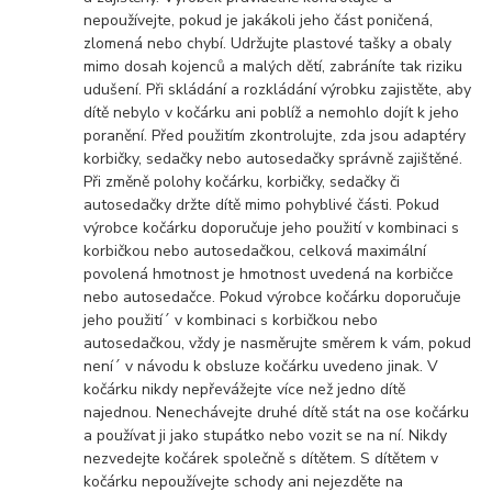
nepoužívejte, pokud je jakákoli jeho část poničená,
zlomená nebo chybí. Udržujte plastové tašky a obaly
mimo dosah kojenců a malých dětí, zabráníte tak riziku
udušení. Při skládání a rozkládání výrobku zajistěte, aby
dítě nebylo v kočárku ani poblíž a nemohlo dojít k jeho
poranění. Před použitím zkontrolujte, zda jsou adaptéry
korbičky, sedačky nebo autosedačky správně zajištěné.
Při změně polohy kočárku, korbičky, sedačky či
autosedačky držte dítě mimo pohyblivé části. Pokud
výrobce kočárku doporučuje jeho použití v kombinaci s
korbičkou nebo autosedačkou, celková maximální
povolená hmotnost je hmotnost uvedená na korbičce
nebo autosedačce. Pokud výrobce kočárku doporučuje
jeho použití´ v kombinaci s korbičkou nebo
autosedačkou, vždy je nasměrujte směrem k vám, pokud
není´ v návodu k obsluze kočárku uvedeno jinak. V
kočárku nikdy nepřevážejte více než jedno dítě
najednou. Nenechávejte druhé dítě stát na ose kočárku
a používat ji jako stupátko nebo vozit se na ní. Nikdy
nezvedejte kočárek společně s dítětem. S dítětem v
kočárku nepoužívejte schody ani nejezděte na