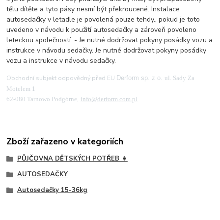
tělu dítěte a tyto pásy nesmí být překroucené. Instalace
autosedačky v letadle je povolená pouze tehdy., pokud je toto
uvedeno v návodu k použití autosedačky a zároveň povoleno
leteckou společností. - Je nutné dodržovat pokyny posádky vozu a
instrukce v návodu sedačky. Je nutné dodržovat pokyny posádky
vozu a instrukce v návodu sedačky.
Obchodní subjekt odpovědný před EU
ul. Sady Za
Derform sp. z o.
Motelem 1
,
62-080 Tarnowo Podgórne
info@derform.com.pl
Zboží zařazeno v kategoriích
PŮJČOVNA DĚTSKÝCH POTŘEB 👧
AUTOSEDAČKY
Autosedačky 15-36kg