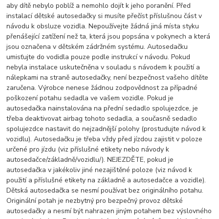
aby dítě nebylo poblíž a nemohlo dojít k jeho poranění. Před
instalací dětské autosedačky si musíte přečíst příslušnou část v
návodu k obsluze vozidla. Nepoužívejte žádná jiná místa styku
přenášející zatížení než ta, která jsou popsána v pokynech a která
jsou označena v dětském zádržném systému. Autosedačku
umisťujte do vodidla pouze podle instrukcí v návodu. Pokud
nebyla instalace uskutečněna v souladu s návodem k použití a
nálepkami na straně autosedačky, není bezpečnost vašeho dítěte
zaručena. Výrobce nenese žádnou zodpovědnost za případné
poškození potahu sedadla ve vašem vozidle. Pokud je
autosedačka nainstalována na přední sedadlo spolujezdce, je
třeba deaktivovat airbag tohoto sedadla, a současně sedadlo
spolujezdce nastavit do nejzadnější polohy (prostudujte návod k
vozidlu). Autosedačku je třeba vždy před jízdou zajistit v poloze
určené pro jízdu (viz příslušné etikety nebo návody k
autosedačce/základně/vozidlu/). NEJEZDĚTE, pokud je
autosedačka v jakékoliv jiné nezajištěné poloze (viz návod k
použití a příslušné etikety na základně a autosedačce a vozidle).
Dětská autosedačka se nesmí používat bez originálního potahu.
Originální potah je nezbytný pro bezpečný provoz dětské
autosedačky a nesmí být nahrazen jiným potahem bez výslovného