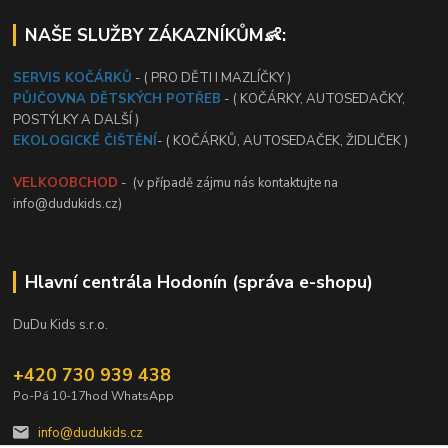
NAŠE SLUŽBY ZÁKAZNÍKŮM👶:
SERVIS KOČÁRKŮ
- ( PRO DĚTI I MAZLÍČKY )
PŮJČOVNA DĚTSKÝCH POTŘEB
- ( KOČÁRKY, AUTOSEDAČKY,
POSTÝLKY A DALŠÍ )
EKOLOGICKÉ ČIŠTĚNÍ
- ( KOČÁRKŮ, AUTOSEDAČEK, ŽIDLIČEK )
VELKOOBCHOD
- (v případě zájmu nás kontaktujte na
info@dudukids.cz)
Hlavní centrála Hodonín (správa e-shopu)
DuDu Kids s.r.o.
+420 730 939 438
Po-Pá 10-17hod WhatsApp
info@dudukids.cz