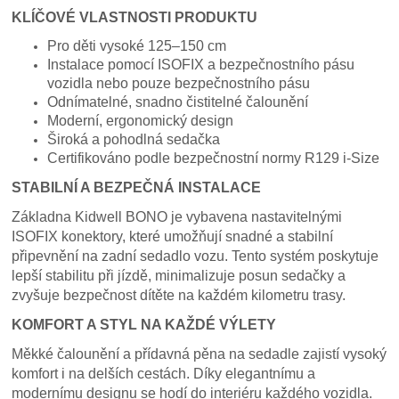
KLÍČOVÉ VLASTNOSTI PRODUKTU
Pro děti vysoké 125–150 cm
Instalace pomocí ISOFIX a bezpečnostního pásu
vozidla nebo pouze bezpečnostního pásu
Odnímatelné, snadno čistitelné čalounění
Moderní, ergonomický design
Široká a pohodlná sedačka
Certifikováno podle bezpečnostní normy R129 i-Size
STABILNÍ A BEZPEČNÁ INSTALACE
Základna Kidwell BONO je vybavena nastavitelnými
ISOFIX konektory, které umožňují snadné a stabilní
připevnění na zadní sedadlo vozu. Tento systém poskytuje
lepší stabilitu při jízdě, minimalizuje posun sedačky a
zvyšuje bezpečnost dítěte na každém kilometru trasy.
KOMFORT A STYL NA KAŽDÉ VÝLETY
Měkké čalounění a přídavná pěna na sedadle zajistí vysoký
komfort i na delších cestách. Díky elegantnímu a
modernímu designu se hodí do interiéru každého vozidla.