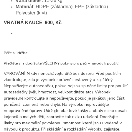
Váha dítěte
: 15-36 kg
Materiál:
HDPE (základna); EPE (základna)
Polyester (kryt)
VRATNÁ KAUCE 900,-Kč
Péče a údržba:
Přečtěte si a dodržujte VŠECHNY pokyny pro péči v návodu k použití.
VAROVÁNÍ: Nikdy nenechávejte dítě bez dozoru! Před použitím
zkontrolujte, zda je výrobek správně sestavený a zajištěný.
Nepoužívejte autosedačku, pokud nejsou splněné limity pro použití
autosedačky (věk, hmotnost, velikost dítěte atd). Výrobek
pravidelně kontrolujte a nepoužívejte, pokud je jakákoli jeho část
poničená, zlomená nebo chybí. Na výrobku neprovádějte
neoprávněné úpravy. Udržujte plastové tašky a obaly mimo dosah
kojenců a malých dětí, zabráníte tak riziku udušení. Dodržujte
limity pro maximální povolenou hmotnost, které jsou uvedené v
návodu k produktu. Při skládání a rozkládání výrobku zajistěte,