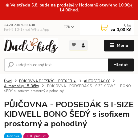
☀️ Ve středu 5.8. bude na prodejně v Hodoníně otevřeno 10:00 -
14:00hod.
0
ks
+420 730 939 438
CZK
za
0,00 Kč
Po-Pá 10-17hod WhatsApp
Menu
Hledat
Úvod
PŮJČOVNA DĚTSKÝCH POTŘEB 👧
AUTOSEDAČKY
Autosedačky 15-36kg
PŮJČOVNA - PODSEDÁK S I-SIZE KIDWELL BONO
ŠEDÝ s isofixem prostorný a pohodlný
PŮJČOVNA - PODSEDÁK S I-SIZE
KIDWELL BONO ŠEDÝ s isofixem
prostorný a pohodlný
Novinka
TOP produkt