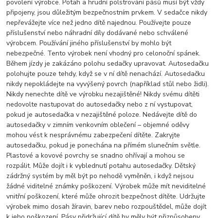
povolení výrobce. Potah a hrudní polstrování pásů musí být vždy
připojeny, jsou důležitým bezpečnostním prvkem. V sedačce nikdy
nepřevážejte více než jedno dítě najednou. Používejte pouze
příslušenství nebo náhradní díly dodávané nebo schválené
výrobcem. Používání jiného příslušenství by mohlo být
nebezpečné. Tento výrobek není vhodný pro celonoční spánek.
Během jízdy je zakázáno polohu sedačky upravovat. Autosedačku
polohujte pouze tehdy, když se v ní dítě nenachází. Autosedačku
nikdy nepokládejte na vyvýšený povrch (například stůl nebo židli).
Nikdy nenechte dítě ve výrobku nezajištěné! Nikdy svému dítěti
nedovolte nastupovat do autosedačky nebo z ní vystupovat,
pokud je autosedačka v nezajištěné poloze. Nedávejte dítě do
autosedačky v zimním venkovním oblečení – objemné oděvy
mohou vést k nesprávnému zabezpečení dítěte. Zakryjte
autosedačku, pokud je ponechána na přímém slunečním světle.
Plastové a kovové povrchy se snadno ohřívají a mohou se
rozpálit. Může dojít i k vyblednutí potahu autosedačky. Dětský
zádržný systém by měl být po nehodě vyměněn, i když nejsou
žádné viditelné známky poškození. Výrobek může mít neviditelné
vnitřní poškození, které může ohrozit bezpečnost dítěte. Udržujte
výrobek mimo dosah žíravin, barev nebo rozpouštědel, může dojít
k jeho poškození. Pásy přidržující dítě by měly být přizpůsobeny