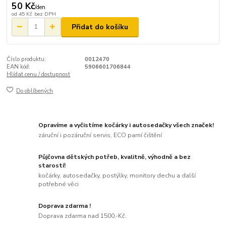
50 Kč
/
den
od
45 Kč
bez DPH
Přidat do košíku
Číslo produktu:
0012470
EAN kód:
5906601706844
Hlídat cenu / dostupnost
Do oblíbených
Opravíme a vyčistíme kočárky i autosedačky všech značek!
záruční i pozáruční servis, ECO parní čištění
Půjčovna dětských potřeb, kvalitně, výhodně a bez
starostí!
kočárky, autosedačky, postýlky, monitory dechu a další
potřebné věci
Doprava zdarma !
Doprava zdarma nad 1500,-Kč.