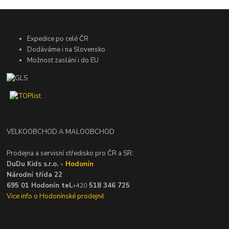
Expedice po celé ČR
Dodáváme i na Slovensko
Možnost zaslání i do EU
VELKOOBCHOD A MALOOBCHOD
Prodejna a servisní středisko pro ČR a SR:
DuDu Kids s.r.o. -
Hodonín
Národní třída 22
695 01 Hodonín tel.
518 346 725
+420
Vice info o Hodonínské prodejně