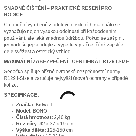
SNADNÉ ČIŠTĚNÍ – PRAKTICKÉ ŘEŠENÍ PRO
RODIČE
Čalounění vyrobené z odolných textilních materiálů se
vyznačuje nejen vysokou odolností při každodenním
používání, ale také snadnou údržbou. Pokud se zašpiní,
jednoduše jej sundejte a vyperte v pračce, čímž zajistíte
déle svěžest a estetický vzhled.
MAXIMÁLNÍ ZABEZPEČENÍ - CERTIFIKÁT R129 I-SIZE
Sedačka splňuje přísné evropské bezpečnostní normy
R129 i-Size a zaručuje nejvyšší úroveň ochrany v případě
kolize.
SPECIFIKACE:
Značka:
Kidwell
Model:
BONO
Čistá hmotnost:
2,46 kg
Rozměry:
42 x 37 x 19 cm
Výška dítěte:
125-150 cm