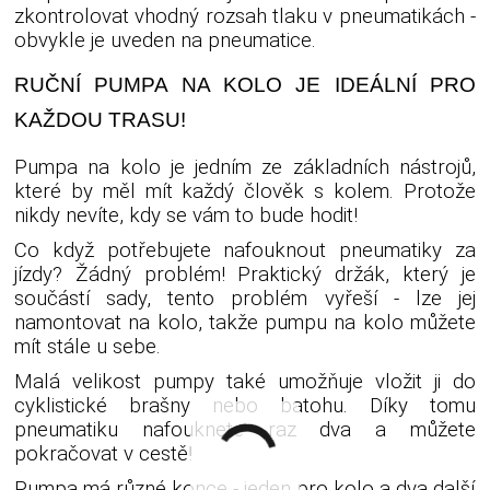
zkontrolovat vhodný rozsah tlaku v pneumatikách -
obvykle je uveden na pneumatice.
RUČNÍ PUMPA NA KOLO JE IDEÁLNÍ PRO
KAŽDOU TRASU!
Pumpa na kolo je jedním ze základních nástrojů,
které by měl mít každý člověk s kolem. Protože
nikdy nevíte, kdy se vám to bude hodit!
Co když potřebujete nafouknout pneumatiky za
jízdy? Žádný problém! Praktický držák, který je
součástí sady, tento problém vyřeší - lze jej
namontovat na kolo, takže pumpu na kolo můžete
mít stále u sebe.
Malá velikost pumpy také umožňuje vložit ji do
cyklistické brašny nebo batohu. Díky tomu
pneumatiku nafouknete raz dva a můžete
pokračovat v cestě!
Pumpa má různé konce - jeden pro kolo a dva další