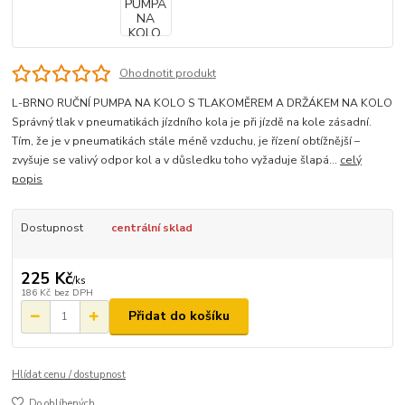
Ohodnotit produkt
L-BRNO RUČNÍ PUMPA NA KOLO S TLAKOMĚREM A DRŽÁKEM NA KOLO
Správný tlak v pneumatikách jízdního kola je při jízdě na kole zásadní.
Tím, že je v pneumatikách stále méně vzduchu, je řízení obtížnější –
zvyšuje se valivý odpor kol a v důsledku toho vyžaduje šlapá...
celý
popis
Dostupnost
centrální sklad
225 Kč
/
ks
186 Kč
bez DPH
Přidat do košíku
Hlídat cenu / dostupnost
Do oblíbených