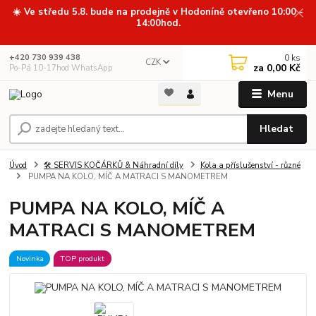
☀️ Ve středu 5.8. bude na prodejně v Hodoníně otevřeno 10:00 -
14:00hod.
0
ks
+420 730 939 438
CZK
za
0,00 Kč
Po-Pá 10-17hod WhatsApp
Menu
Hledat
Úvod
🛠️ SERVIS KOČÁRKŮ & Náhradní díly
Kola a příslušenství - různé
PUMPA NA KOLO, MÍČ A MATRACI S MANOMETREM
PUMPA NA KOLO, MÍČ A
MATRACI S MANOMETREM
Novinka
TOP produkt