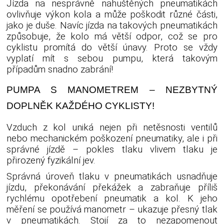
Jízda na nesprávně nahuštěných pneumatikách
ovlivňuje výkon kola a může poškodit různé části,
jako je duše. Navíc jízda na takových pneumatikách
způsobuje, že kolo má větší odpor, což se pro
cyklistu promítá do větší únavy. Proto se vždy
vyplatí mít s sebou pumpu, která takovým
případům snadno zabrání!
PUMPA S MANOMETREM – NEZBYTNÝ
DOPLNĚK KAŽDÉHO CYKLISTY!
Vzduch z kol uniká nejen při netěsnosti ventilů
nebo mechanickém poškození pneumatiky, ale i při
správné jízdě – pokles tlaku vlivem tlaku je
přirozený fyzikální jev.
Správná úroveň tlaku v pneumatikách usnadňuje
jízdu, překonávání překážek a zabraňuje příliš
rychlému opotřebení pneumatik a kol. K jeho
měření se používá manometr – ukazuje přesný tlak
v pneumatikách. Stojí za to nezapomenout