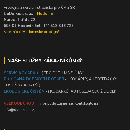
Prodejna a servisní středisko pro ČR a SR:
DuDu Kids s.r.o. -
Hodonín
Národní třída 22
695 01 Hodonín tel.
518 346 725
+420
Vice info o Hodonínské prodejně
NAŠE SLUŽBY ZÁKAZNÍKŮM👶:
SERVIS KOČÁRKŮ
- ( PRO DĚTI I MAZLÍČKY )
PŮJČOVNA DĚTSKÝCH POTŘEB
- ( KOČÁRKY, AUTOSEDAČKY,
POSTÝLKY A DALŠÍ )
EKOLOGICKÉ ČIŠTĚNÍ
- ( KOČÁRKŮ, AUTOSEDAČEK, ŽIDLIČEK )
VELKOOBCHOD
- (v případě zájmu nás kontaktujte na
info@dudukids.cz)