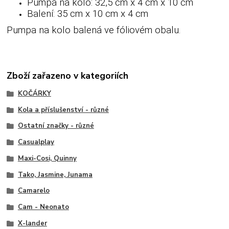
Pumpa na kolo: 32,5 cm x 4 cm x 10 cm
Balení: 35 cm x 10 cm x 4 cm
Pumpa na kolo balená ve fóliovém obalu.
Zboží zařazeno v kategoriích
KOČÁRKY
Kola a příslušenství - různé
Ostatní značky - různé
Casualplay
Maxi-Cosi, Quinny
Tako, Jasmine, Junama
Camarelo
Cam - Neonato
X-lander