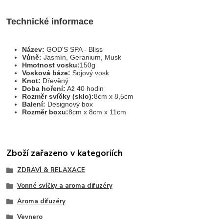
Technické informace
Název:
GOD'S SPA - Bliss
Vůně:
Jasmín, Geranium, Musk
Hmotnost vosku:
150g
Vosková báze:
Sojový vosk
Knot:
Dřevěný
Doba hoření:
Až
40 hodin
Rozměr svíčky (sklo):
8cm x 8,5cm
Balení:
Designový box
Rozměr boxu:
8cm x 8cm x 11cm
Zboží zařazeno v kategoriích
ZDRAVÍ & RELAXACE
Vonné svíčky a aroma difuzéry
Aroma difuzéry
Veynero