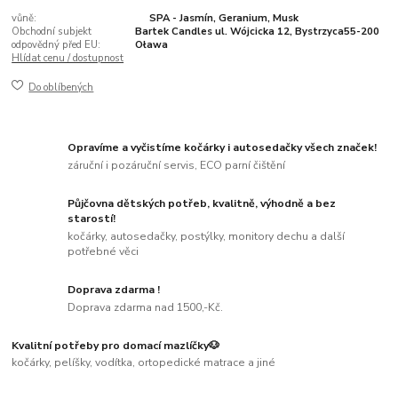
vůně:
SPA - Jasmín, Geranium, Musk
Obchodní subjekt
Bartek Candles ul. Wójcicka 12, Bystrzyca55-200
odpovědný před EU:
Oława
Hlídat cenu / dostupnost
Do oblíbených
Opravíme a vyčistíme kočárky i autosedačky všech značek!
záruční i pozáruční servis, ECO parní čištění
Půjčovna dětských potřeb, kvalitně, výhodně a bez
starostí!
kočárky, autosedačky, postýlky, monitory dechu a další
potřebné věci
Doprava zdarma !
Doprava zdarma nad 1500,-Kč.
Kvalitní potřeby pro domací mazlíčky🐶
kočárky, pelíšky, vodítka, ortopedické matrace a jiné