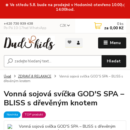
☀️ Ve středu 5.8. bude na prodejně v Hodoníně otevřeno 10:00 -
14:00hod.
0
ks
+420 730 939 438
CZK
za
0,00 Kč
Po-Pá 10-17hod WhatsApp
Menu
Hledat
Úvod
ZDRAVÍ & RELAXACE
Vonná sojová svíčka GOD'S SPA – BLISS s
dřevěným knotem
Vonná sojová svíčka GOD'S SPA –
BLISS s dřevěným knotem
Novinka
TOP produkt