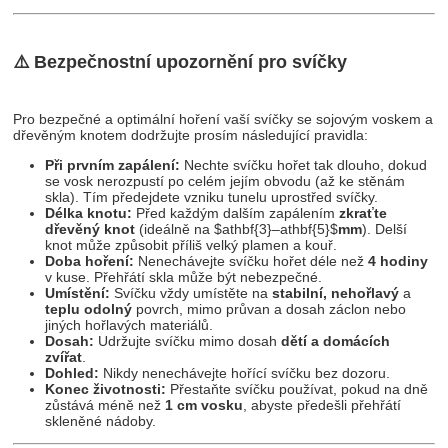
⚠️
Bezpečnostní upozornění pro svíčky
Pro bezpečné a optimální hoření vaší svíčky se sojovým voskem a
dřevěným knotem dodržujte prosím následující pravidla:
Při prvním zapálení:
Nechte svíčku hořet tak dlouho, dokud
se vosk nerozpustí po celém jejím obvodu (až ke stěnám
skla). Tím předejdete vzniku tunelu uprostřed svíčky.
Délka knotu:
Před každým dalším zapálením
zkraťte
dřevěný knot
(ideálně na
$athbf{3}–athbf{5}$
mm
). Delší
knot může způsobit příliš velký plamen a kouř.
Doba hoření:
Nenechávejte svíčku hořet déle než
4 hodiny
v kuse. Přehřátí skla může být nebezpečné.
Umístění:
Svíčku vždy umístěte na
stabilní, nehořlavý
a
teplu odolný
povrch, mimo průvan a dosah záclon nebo
jiných hořlavých materiálů.
Dosah:
Udržujte svíčku mimo dosah
dětí a domácích
zvířat
.
Dohled:
Nikdy nenechávejte hořící svíčku bez dozoru.
Konec životnosti:
Přestaňte svíčku používat, pokud na dně
zůstává méně než
1 cm vosku
, abyste předešli přehřátí
skleněné nádoby.