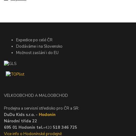
Expedice po celé ČR
Dodáváme i na Slovensko
Možnost zaslání i do EU
VELKOOBCHOD A MALOOBCHOD
Prodejna a servisní středisko pro ČR a SR:
DuDu Kids s.r.o. -
Hodonín
Národní třída 22
695 01 Hodonín tel.
518 346 725
+420
Vice info o Hodonínské prodejně