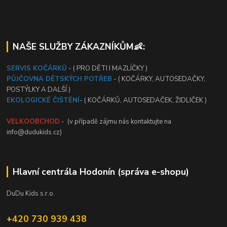
NAŠE SLUŽBY ZÁKAZNÍKŮM👶:
SERVIS KOČÁRKŮ
- ( PRO DĚTI I MAZLÍČKY )
PŮJČOVNA DĚTSKÝCH POTŘEB
- ( KOČÁRKY, AUTOSEDAČKY,
POSTÝLKY A DALŠÍ )
EKOLOGICKÉ ČIŠTĚNÍ
- ( KOČÁRKŮ, AUTOSEDAČEK, ŽIDLIČEK )
VELKOOBCHOD
- (v případě zájmu nás kontaktujte na
info@dudukids.cz)
Hlavní centrála Hodonín (správa e-shopu)
DuDu Kids s.r.o.
+420 730 939 438