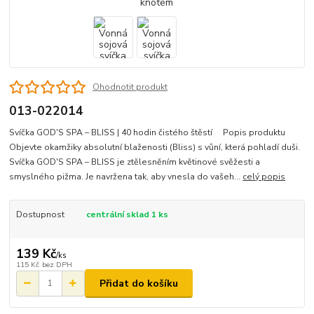
Ohodnotit produkt
013-022014
Svíčka GOD'S SPA – BLISS | 40 hodin čistého štěstí Popis produktu
Objevte okamžiky absolutní blaženosti (Bliss) s vůní, která pohladí duši.
Svíčka GOD'S SPA – BLISS je ztělesněním květinové svěžesti a
smyslného pižma. Je navržena tak, aby vnesla do vašeh...
celý popis
Dostupnost
centrální sklad 1 ks
139 Kč
/
ks
115 Kč
bez DPH
Přidat do košíku