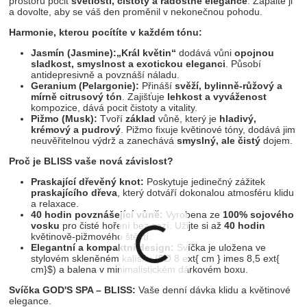
prostoru pocit
světlosti, čistoty a radostné elegance
. Zapalte ji
a dovolte, aby se váš den proměnil v nekonečnou pohodu.
Harmonie, kterou pocítíte v každém tónu:
Jasmín (Jasmine):
„Král květin“
dodává vůni
opojnou
sladkost, smyslnost a exotickou eleganci
. Působí
antidepresivně a povznáší náladu.
Geranium (Pelargonie):
Přináší
svěží, bylinně-růžový a
mírně citrusový tón
. Zajišťuje
lehkost a vyváženost
kompozice, dává pocit čistoty a vitality.
Pižmo (Musk):
Tvoří
základ
vůně, který je
hladivý,
krémový a pudrový
. Pižmo fixuje květinové tóny, dodává jim
neuvěřitelnou výdrž a zanechává
smyslný, ale čistý
dojem.
Proč je BLISS vaše nová závislost?
Praskající dřevěný knot:
Poskytuje jedinečný zážitek
praskajícího dřeva
, který dotváří dokonalou atmosféru klidu
a relaxace.
40 hodin povznášející vůně:
Vyrobena ze
100% sojového
vosku
pro čisté hoření bez sazí. Užijte si až
40 hodin
květinově-pižmového štěstí.
Elegantní a kompaktní design:
Svíčka je uložena ve
stylovém skleněném kalíšku (
$Ø 8 ext{ cm } imes 8,5 ext{
cm}$
) a balena v minimalistickém dárkovém boxu.
Svíčka GOD'S SPA – BLISS:
Vaše denní dávka klidu a květinové
elegance.